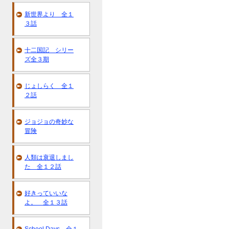
新世界より 全１
３話
十二国記 シリー
ズ全３期
じょしらく 全１
２話
ジョジョの奇妙な
冒険
人類は衰退しまし
た 全１２話
好きっていいな
よ。 全１３話