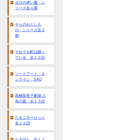
ゼロの使い魔 シ
リーズ全４期
そらのおとしも
の シリーズ全２
期
それでも町は廻っ
ている 全１２話
ソードアート・オ
ンライン SAO
高橋留美子劇場 人
魚の森 全１３話
たまこまーけっと
全１２話
たまゆら 全１３