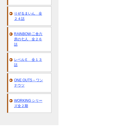
りぜるまいん 全
２４話
RAINBOW-二舎六
房の七人 全２６
話
レベルＥ 全１３
話
ONE OUTS – ワン
ナウツ
WORKING シリー
ズ全２期