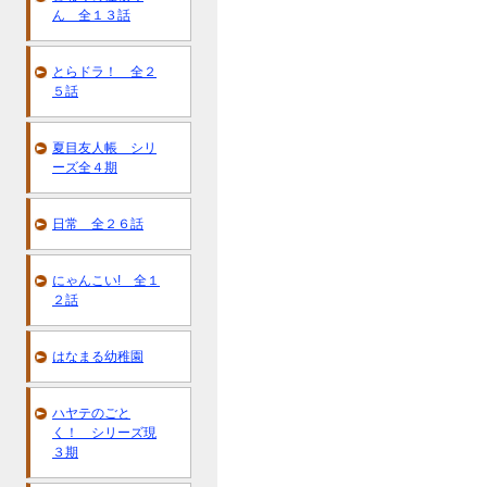
ん 全１３話
とらドラ！ 全２
５話
夏目友人帳 シリ
ーズ全４期
日常 全２６話
にゃんこい! 全１
２話
はなまる幼稚園
ハヤテのごと
く！ シリーズ現
３期