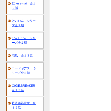
紅 kure-nai 全１
２話
けいおん シリー
ズ全２期
げんしけん シリ
ーズ全２期
恋風 全１３話
コードギアス シ
リーズ全２期
C0DE:BREAKER
全１３話
最終兵器彼女 全
１２話