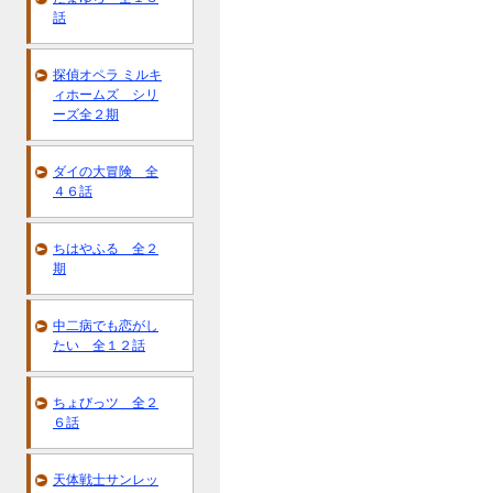
話
探偵オペラ ミルキ
ィホームズ シリ
ーズ全２期
ダイの大冒険 全
４６話
ちはやふる 全２
期
中二病でも恋がし
たい 全１２話
ちょびっツ 全２
６話
天体戦士サンレッ