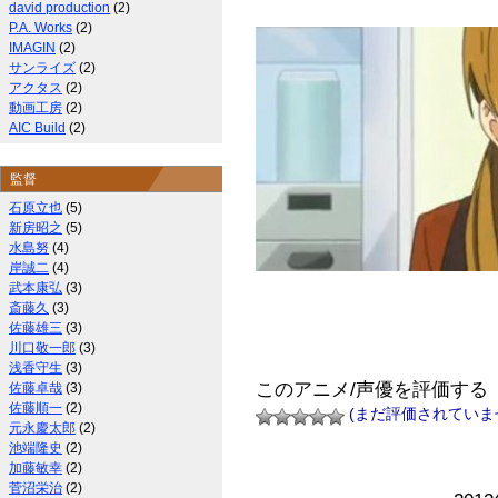
david production
(2)
P.A. Works
(2)
IMAGIN
(2)
サンライズ
(2)
アクタス
(2)
動画工房
(2)
AIC Build
(2)
監督
石原立也
(5)
新房昭之
(5)
水島努
(4)
岸誠二
(4)
武本康弘
(3)
斎藤久
(3)
佐藤雄三
(3)
川口敬一郎
(3)
浅香守生
(3)
このアニメ/声優を評価する
佐藤卓哉
(3)
佐藤順一
(2)
(まだ評価されていま
元永慶太郎
(2)
池端隆史
(2)
加藤敏幸
(2)
菅沼栄治
(2)