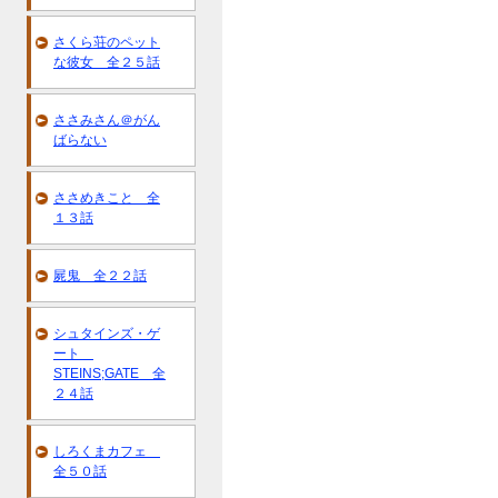
さくら荘のペット
な彼女 全２５話
ささみさん＠がん
ばらない
ささめきこと 全
１３話
屍鬼 全２２話
シュタインズ・ゲ
ート
STEINS;GATE 全
２４話
しろくまカフェ
全５０話