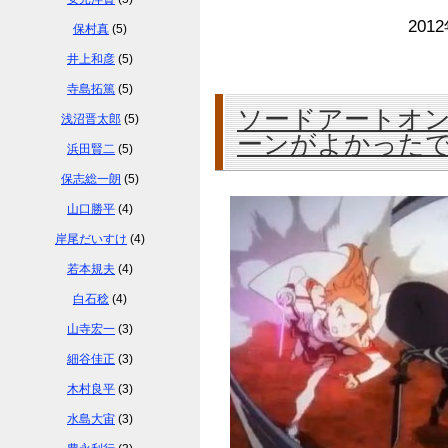
201
保村真
(5)
井上和彦
(5)
寺島拓篤
(5)
ソードアートオン
浅沼晋太郎
(5)
ーンがよかった
浜田賢二
(5)
保志総一朗
(5)
山口勝平
(4)
岸尾だいすけ
(4)
若本規夫
(4)
白石稔
(4)
山寺宏一
(3)
細谷佳正
(3)
木村良平
(3)
水島大宙
(3)