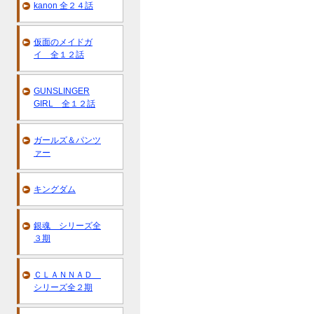
kanon 全２４話
仮面のメイドガ
イ 全１２話
GUNSLINGER
GIRL 全１２話
ガールズ＆パンツ
ァー
キングダム
銀魂 シリーズ全
３期
ＣＬＡＮＮＡＤ
シリーズ全２期