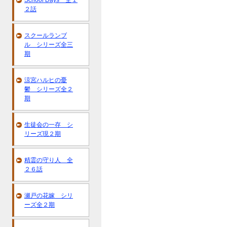
School Days 全１
２話
スクールランブ
ル シリーズ全三
期
涼宮ハルヒの憂
鬱 シリーズ全２
期
生徒会の一存 シ
リーズ現２期
精霊の守り人 全
２６話
瀬戸の花嫁 シリ
ーズ全２期