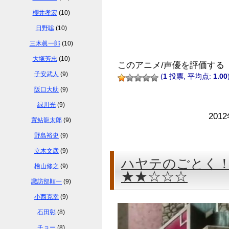
櫻井孝宏
(10)
日野聡
(10)
三木眞一郎
(10)
大塚芳忠
(10)
このアニメ/声優を評価する
子安武人
(9)
(
1
投票, 平均点:
1.00
阪口大助
(9)
緑川光
(9)
201
置鮎龍太郎
(9)
野島裕史
(9)
立木文彦
(9)
ハヤテのごとく！
檜山修之
(9)
★★☆☆☆
諏訪部順一
(9)
小西克幸
(9)
石田彰
(8)
チョー
(8)