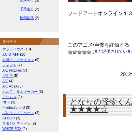
豊永利行
(3)
千葉進歩
(2)
ソードアートオンライン１３
松岡禎丞
(2)
制作会社
このアニメ/声優を評価する
マッドハウス
(10)
(まだ評価されていま
J.C.STAFF
(10)
京都アニメーション
(9)
シャフト
(7)
A-1 Pictures
(7)
201
ぴえろ
(5)
AIC
(4)
AIC ASTA
(3)
ハルフィルムメーカー
(3)
アームス
(3)
となりの怪物くん
NHK
(3)
★★★★☆
Production I.G
(3)
ブレインズ・ベース
(3)
GONZO
(3)
スタジオディーン
(3)
WHITE FOX
(2)