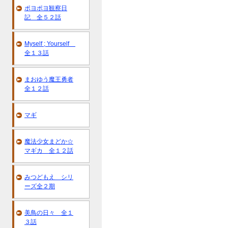
ポヨポヨ観察日
記 全５２話
Myself ; Yourself
全１３話
まおゆう魔王勇者
全１２話
マギ
魔法少女まどか☆
マギカ 全１２話
みつどもえ シリ
ーズ全２期
美鳥の日々 全１
３話