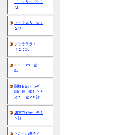
ド シリーズ全２
期
てーきゅう 全１
２話
デュラララ！！
全２６話
true tears 全１３
話
闘牌伝説アカギ 〜
闇に舞い降りた天
才〜 全２６話
図書館戦争 全１
２話
となりの怪物く