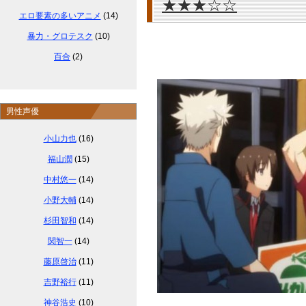
★★★☆☆
エロ要素の多いアニメ
(14)
暴力・グロテスク
(10)
百合
(2)
男性声優
小山力也
(16)
福山潤
(15)
中村悠一
(14)
小野大輔
(14)
杉田智和
(14)
関智一
(14)
藤原啓治
(11)
吉野裕行
(11)
神谷浩史
(10)