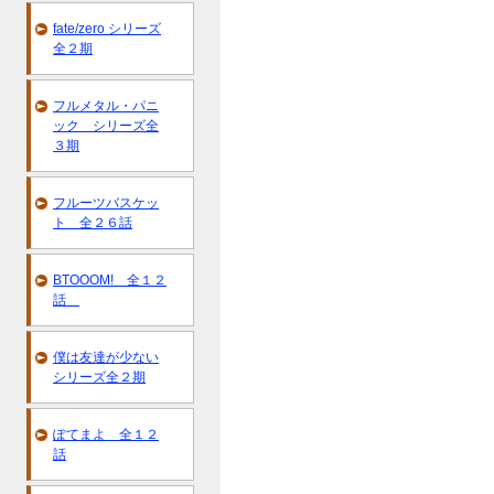
fate/zero シリーズ
全２期
フルメタル・パニ
ック シリーズ全
３期
フルーツバスケッ
ト 全２６話
BTOOOM! 全１２
話
僕は友達が少ない
シリーズ全２期
ぽてまよ 全１２
話