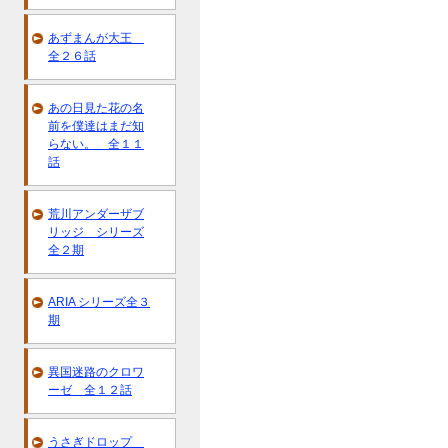
あずまんが大王
全２６話
あの日見た花の名
前を僕達はまだ知
らない。 全１１
話
荒川アンダーザブ
リッジ シリーズ
全２期
ARIA シリーズ全３
期
異国迷路のクロワ
ーゼ 全１２話
うさぎドロップ