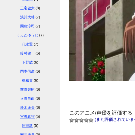
三宅健太
(8)
浪川大輔
(7)
間島淳司
(7)
うえだゆうじ
(7)
代永翼
(7)
鈴村健一
(6)
下野紘
(6)
岡本信彦
(6)
梶裕貴
(6)
前野智昭
(6)
入野自由
(6)
鈴木達央
(6)
このアニメ/声優を評価する
宮野真守
(5)
(まだ評価されていま
阿部敦
(5)
安元洋貴
(5)