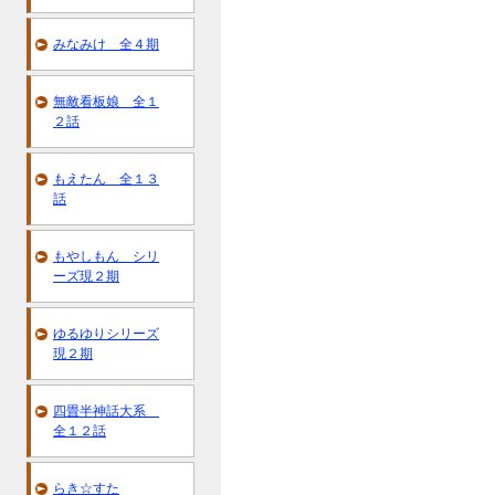
みなみけ 全４期
無敵看板娘 全１
２話
もえたん 全１３
話
もやしもん シリ
ーズ現２期
ゆるゆりシリーズ
現２期
四畳半神話大系
全１２話
らき☆すた