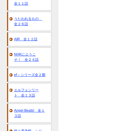
全１１話
うたわれるもの
全２６話
AIR 全１２話
NHKにようこ
そ！ 全２４話
ef – シリーズ全２期
エルフェンリー
ト 全１３話
Angel Beats! 全１
３話