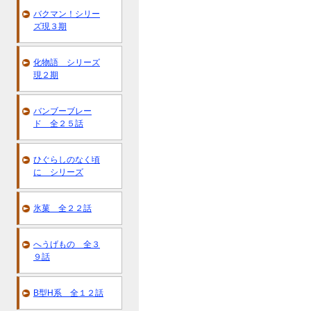
バクマン！シリー
ズ現３期
化物語 シリーズ
現２期
バンブーブレー
ド 全２５話
ひぐらしのなく頃
に シリーズ
氷菓 全２２話
へうげもの 全３
９話
B型H系 全１２話