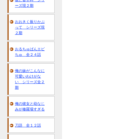
狼と香辛料 シリ
ーズ現２期
おおきく振りかぶ
って シリーズ現
２期
おるちゅばんエビ
ちゅ 全２４話
俺の妹がこんなに
可愛いわけがな
い シリーズ全２
期
俺の彼女と幼なじ
みが修羅場すぎる
刀語 全１２話