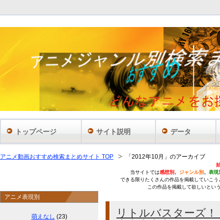
あ
トップページ
サイト説明
データ
アニメ動画おすすめ検索まとめサイト TOP
「2012年10月」のアーカイブ
当サイトでは
感想別
、
ジャンル別
、
表現
できる限りたくさんの作品を掲載していこう
この作品を掲載して欲しいとい
アニメ表現別
リトルバスターズ！ 
萌えなし
(23)