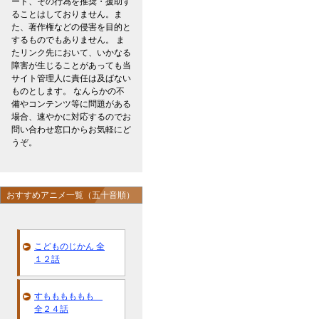
ード、その行為を推奨・援助す
ることはしておりません。ま
た、著作権などの侵害を目的と
するものでもありません。 ま
たリンク先において、いかなる
障害が生じることがあっても当
サイト管理人に責任は及ばない
ものとします。 なんらかの不
備やコンテンツ等に問題がある
場合、速やかに対応するのでお
問い合わせ窓口からお気軽にど
うぞ。
おすすめアニメ一覧（五十音順）
こどものじかん 全
１２話
すもももももも
全２４話