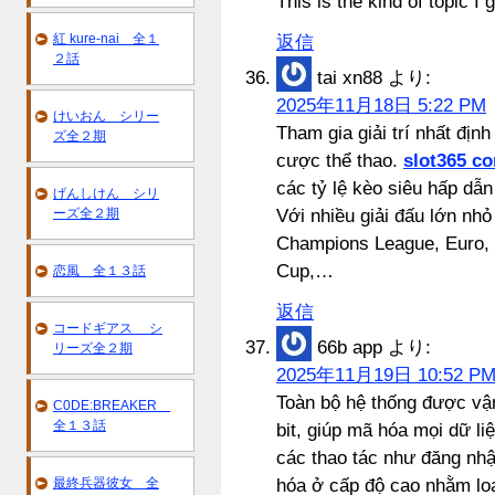
This is the kind of topic I 
紅 kure-nai 全１
返信
２話
tai xn88
より:
2025年11月18日 5:22 PM
けいおん シリー
Tham gia giải trí nhất đị
ズ全２期
cược thể thao.
slot365 c
các tỷ lệ kèo siêu hấp dẫn
げんしけん シリ
ーズ全２期
Với nhiều giải đấu lớn nh
Champions League, Euro, L
Cup,…
恋風 全１３話
返信
コードギアス シ
66b app
より:
リーズ全２期
2025年11月19日 10:52 P
Toàn bộ hệ thống được vậ
C0DE:BREAKER
全１３話
bit, giúp mã hóa mọi dữ li
các thao tác như đăng nhậ
最終兵器彼女 全
hóa ở cấp độ cao nhằm loạ