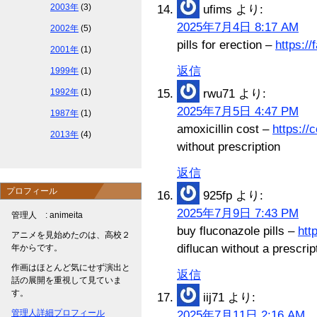
2003年
(3)
ufims
より:
2025年7月4日 8:17 AM
2002年
(5)
pills for erection –
https:/
2001年
(1)
返信
1999年
(1)
1992年
(1)
rwu71
より:
2025年7月5日 4:47 PM
1987年
(1)
amoxicillin cost –
https:/
2013年
(4)
without prescription
返信
プロフィール
925fp
より:
2025年7月9日 7:43 PM
管理人 : animeita
buy fluconazole pills –
htt
アニメを見始めたのは、高校２
diflucan without a prescrip
年からです。
作画はほとんど気にせず演出と
返信
話の展開を重視して見ていま
す。
iij71
より:
管理人詳細プロフィール
2025年7月11日 2:16 AM