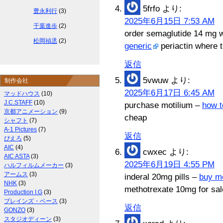
5frfo
より:
豊永利行
(3)
2025年6月15日 7:53 AM
千葉進歩
(2)
order semaglutide 14 mg w
松岡禎丞
(2)
generic
periactin where 
返信
5vwuw
より:
制作会社
2025年6月17日 6:45 AM
マッドハウス
(10)
J.C.STAFF
(10)
purchase motilium –
how t
京都アニメーション
(9)
cheap
シャフト
(7)
A-1 Pictures
(7)
返信
ぴえろ
(5)
AIC
(4)
cwxec
より:
AIC ASTA
(3)
2025年6月19日 4:55 PM
ハルフィルムメーカー
(3)
アームス
(3)
inderal 20mg pills –
buy me
NHK
(3)
methotrexate 10mg for sal
Production I.G
(3)
ブレインズ・ベース
(3)
返信
GONZO
(3)
スタジオディーン
(3)