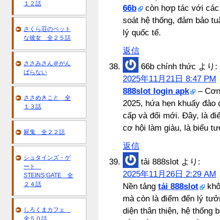
１２話
66b
còn hợp tác với các 
soát hệ thống, đảm bảo tu
さくら荘のペット
lý quốc tế.
な彼女 全２５話
返信
ささみさん＠がん
66b chính thức
より:
ばらない
2025年11月21日 8:47 PM
888slot login apk
– Cơn 
ささめきこと 全
2025, hứa hẹn khuấy đảo 
１３話
cấp và đổi mới. Đây, là đ
cơ hội làm giàu, là biểu 
屍鬼 全２２話
返信
シュタインズ・ゲ
tải 888slot
より:
ート
2025年11月26日 2:29 AM
STEINS;GATE 全
２４話
Nền tảng
tải 888slot
khô
mà còn là điểm đến lý tưởn
しろくまカフェ
diện thân thiện, hệ thống b
全５０話