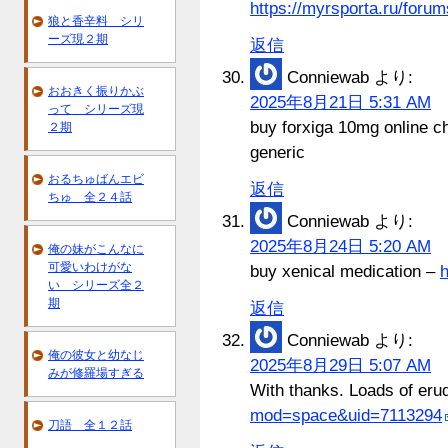
https://myrsporta.ru/forum
狼と香辛料 シリ
ーズ現２期
返信
Conniewab
より:
おおきく振りかぶ
2025年8月21日 5:31 AM
って シリーズ現
buy forxiga 10mg online 
２期
generic
おるちゅばんエビ
返信
ちゅ 全２４話
Conniewab
より:
2025年8月24日 5:20 AM
俺の妹がこんなに
可愛いわけがな
buy xenical medication –
h
い シリーズ全２
期
返信
Conniewab
より:
俺の彼女と幼なじ
2025年8月29日 5:07 AM
みが修羅場すぎる
With thanks. Loads of erud
mod=space&uid=7113294
刀語 全１２話