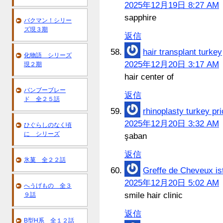
2025年12月19日 8:27 AM
sapphire
バクマン！シリー
ズ現３期
返信
hair transplant turkey
化物語 シリーズ
2025年12月20日 3:17 AM
現２期
hair center of
バンブーブレー
返信
ド 全２５話
rhinoplasty turkey pr
2025年12月20日 3:32 AM
ひぐらしのなく頃
に シリーズ
şaban
返信
氷菓 全２２話
Greffe de Cheveux is
2025年12月20日 5:02 AM
へうげもの 全３
smile hair clinic
９話
返信
B型H系 全１２話