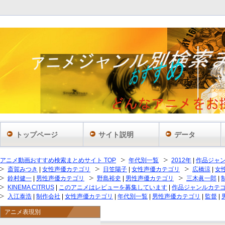
トップページ
サイト説明
データ
アニメ動画おすすめ検索まとめサイト TOP
年代別一覧
2012年
|
作品ジャ
斎賀みつき
|
女性声優カテゴリ
日笠陽子
|
女性声優カテゴリ
広橋涼
|
女
鈴村健一
|
男性声優カテゴリ
野島裕史
|
男性声優カテゴリ
三木眞一郎
|
KINEMA CITRUS
|
このアニメはレビューを募集しています
|
作品ジャンルカテ
入江泰浩
|
制作会社
|
女性声優カテゴリ
|
年代別一覧
|
男性声優カテゴリ
|
監督
|
アニメ表現別