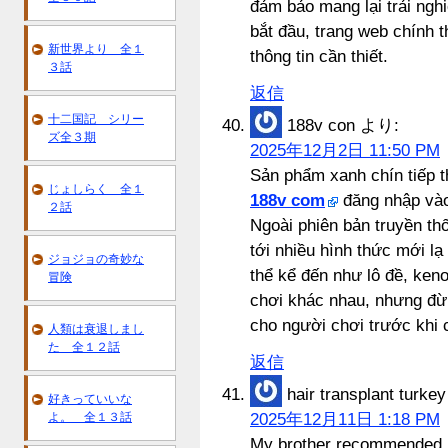
đảm bảo mang lại trải ng
bắt đầu, trang web chính 
新世界より 全１
thông tin cần thiết.
３話
返信
十二国記 シリー
188v con
より:
ズ全３期
2025年12月2日 11:50 PM
Sản phẩm xanh chín tiếp t
じょしらく 全１
188v com
đăng nhập vào 
２話
Ngoài phiên bản truyền th
tới nhiều hình thức mới lạ
ジョジョの奇妙な
thể kể đến như lô đề, ken
冒険
chơi khác nhau, nhưng đừng
cho người chơi trước khi 
人類は衰退しまし
た 全１２話
返信
hair transplant turkey
好きっていいな
よ。 全１３話
2025年12月11日 1:18 PM
My brother recommended I 