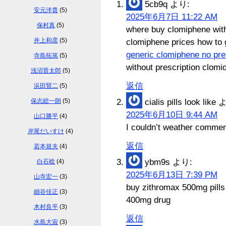
5cb9q
より:
安元洋貴
(5)
2025年6月7日 11:22 AM
保村真
(5)
where buy clomiphene witho
井上和彦
(5)
clomiphene prices how to 
generic clomiphene no pre
寺島拓篤
(5)
without prescription clomid
浅沼晋太郎
(5)
返信
浜田賢二
(5)
保志総一朗
(5)
cialis pills look like
よ
2025年6月10日 9:44 AM
山口勝平
(4)
I couldn’t weather comment
岸尾だいすけ
(4)
返信
若本規夫
(4)
ybm9s
より:
白石稔
(4)
2025年6月13日 7:39 PM
山寺宏一
(3)
buy zithromax 500mg pill
細谷佳正
(3)
400mg drug
木村良平
(3)
返信
水島大宙
(3)