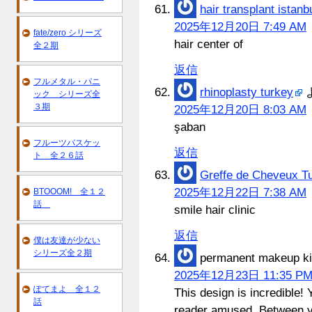
hair transplant istanb
2025年12月20日 7:49 AM
fate/zero シリーズ
hair center of
全２期
返信
フルメタル・パニ
rhinoplasty turkey
ック シリーズ全
３期
2025年12月20日 8:03 AM
şaban
フルーツバスケッ
返信
ト 全２６話
Greffe de Cheveux Tu
2025年12月22日 7:38 AM
BTOOOM! 全１２
話
smile hair clinic
返信
僕は友達が少ない
シリーズ全２期
permanent makeup ki
2025年12月23日 11:35 P
ぽてまよ 全１２
This design is incredible!
話
reader amused. Between yo