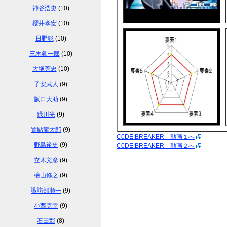
神谷浩史
(10)
櫻井孝宏
(10)
日野聡
(10)
三木眞一郎
(10)
大塚芳忠
(10)
子安武人
(9)
阪口大助
(9)
緑川光
(9)
置鮎龍太郎
(9)
C0DE:BREAKER 動画１へ
野島裕史
(9)
C0DE:BREAKER 動画２へ
立木文彦
(9)
檜山修之
(9)
諏訪部順一
(9)
小西克幸
(9)
石田彰
(8)