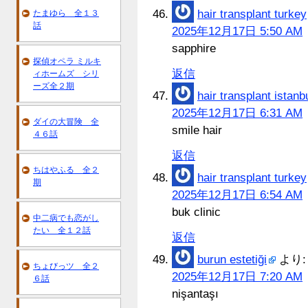
hair transplant turkey
たまゆら 全１３
話
2025年12月17日 5:50 AM
sapphire
探偵オペラ ミルキ
返信
ィホームズ シリ
ーズ全２期
hair transplant istanb
2025年12月17日 6:31 AM
ダイの大冒険 全
smile hair
４６話
返信
ちはやふる 全２
hair transplant turkey
期
2025年12月17日 6:54 AM
buk clinic
中二病でも恋がし
たい 全１２話
返信
burun estetiği
より:
ちょびっツ 全２
2025年12月17日 7:20 AM
６話
nişantaşı