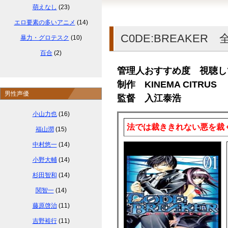
萌えなし
(23)
エロ要素の多いアニメ
(14)
C0DE:BREAKER
暴力・グロテスク
(10)
百合
(2)
管理人おすすめ度 視聴し
制作 KINEMA CITRUS
男性声優
監督 入江泰浩
小山力也
(16)
法では裁ききれない悪を裁
福山潤
(15)
中村悠一
(14)
小野大輔
(14)
杉田智和
(14)
関智一
(14)
藤原啓治
(11)
吉野裕行
(11)