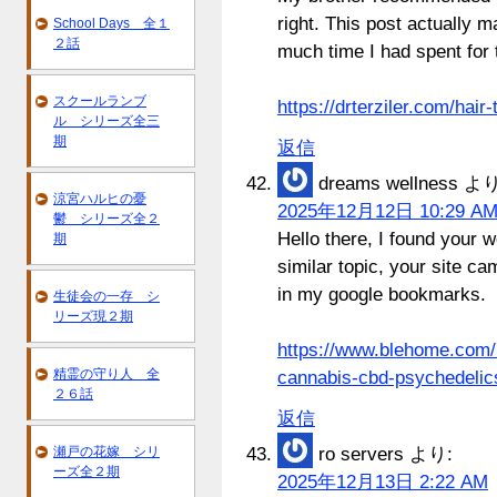
right. This post actually 
School Days 全１
２話
much time I had spent for 
スクールランブ
https://drterziler.com/hair
ル シリーズ全三
期
返信
dreams wellness
より
涼宮ハルヒの憂
2025年12月12日 10:29 A
鬱 シリーズ全２
Hello there, I found your 
期
similar topic, your site c
in my google bookmarks.
生徒会の一存 シ
リーズ現２期
https://www.blehome.com
精霊の守り人 全
cannabis-cbd-psychedelic
２６話
返信
瀬戸の花嫁 シリ
ro servers
より:
ーズ全２期
2025年12月13日 2:22 AM