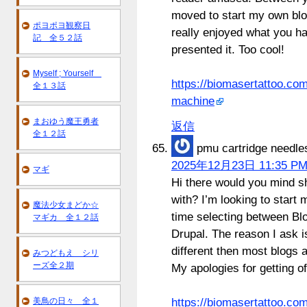
moved to start my own blo
ポヨポヨ観察日
really enjoyed what you h
記 全５２話
presented it. Too cool!
Myself ; Yourself
https://biomasertattoo.co
全１３話
machine
まおゆう魔王勇者
返信
全１２話
pmu cartridge needle
2025年12月23日 11:35 P
マギ
Hi there would you mind s
with? I’m looking to start 
魔法少女まどか☆
time selecting between B
マギカ 全１２話
Drupal. The reason I ask 
different then most blogs 
みつどもえ シリ
ーズ全２期
My apologies for getting of
美鳥の日々 全１
https://biomasertattoo.com