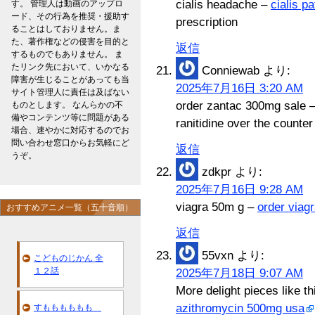
cialis headache –
cialis pa
す。 管理人は動画のアップロ
ード、その行為を推奨・援助す
prescription
ることはしておりません。ま
た、著作権などの侵害を目的と
返信
するものでもありません。 ま
たリンク先において、いかなる
Conniewab
より:
障害が生じることがあっても当
2025年7月16日 3:20 AM
サイト管理人に責任は及ばない
order zantac 300mg sale 
ものとします。 なんらかの不
備やコンテンツ等に問題がある
ranitidine over the counter
場合、速やかに対応するのでお
問い合わせ窓口からお気軽にど
返信
うぞ。
zdkpr
より:
2025年7月16日 9:28 AM
viagra 50m g –
order viagr
おすすめアニメ一覧（五十音順）
返信
55vxn
より:
こどものじかん 全
１２話
2025年7月18日 9:07 AM
More delight pieces like th
azithromycin 500mg usa
すもももももも