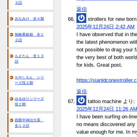
３話
返信
strollers for new born
みなみけ 全４期
2025年12月24日 2:42 AM
I have observed that in th
無敵看板娘 全１
２話
the latest phenomenon with
not possible to drag your f
もえたん 全１３
the very best of both world
話
for kids. Great post.
もやしもん シリ
https://sianldconestroller.
ーズ現２期
返信
ゆるゆりシリーズ
tattoo machine
より:
現２期
2025年12月24日 11:26 A
I have been surfing on-lin
四畳半神話大系
no means discovered any int
全１２話
value enough for me. In m