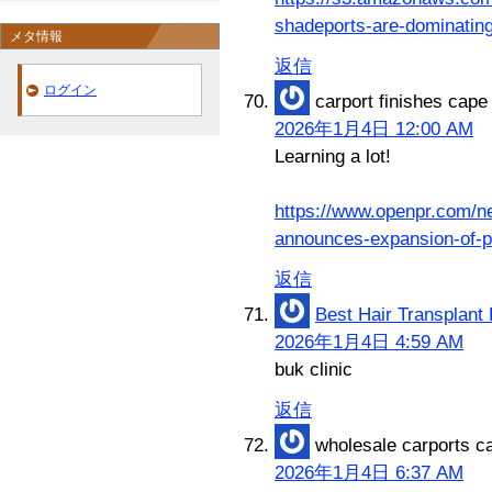
shadeports-are-dominatin
メタ情報
返信
ログイン
carport finishes cape
2026年1月4日 12:00 AM
Learning a lot!
https://www.openpr.com/n
announces-expansion-of-
返信
Best Hair Transplant 
2026年1月4日 4:59 AM
buk clinic
返信
wholesale carports c
2026年1月4日 6:37 AM