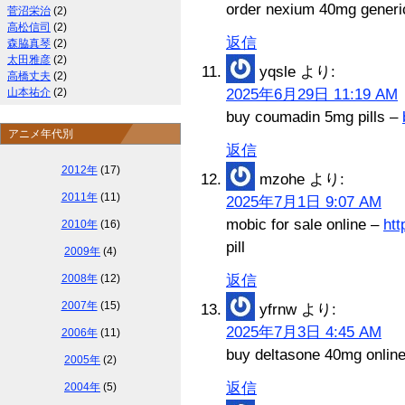
order nexium 40mg gener
菅沼栄治
(2)
高松信司
(2)
返信
森脇真琴
(2)
太田雅彦
(2)
yqsle
より:
高橋丈夫
(2)
山本祐介
(2)
2025年6月29日 11:19 AM
buy coumadin 5mg pills –
アニメ年代別
返信
2012年
(17)
mzohe
より:
2011年
(11)
2025年7月1日 9:07 AM
mobic for sale online –
htt
2010年
(16)
pill
2009年
(4)
2008年
(12)
返信
2007年
(15)
yfrnw
より:
2025年7月3日 4:45 AM
2006年
(11)
buy deltasone 40mg onlin
2005年
(2)
返信
2004年
(5)