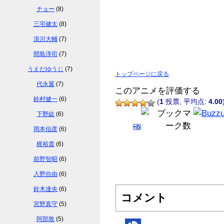
チョー
(8)
三宅健太
(8)
浪川大輔
(7)
間島淳司
(7)
うえだゆうじ
(7)
トップページに戻る
代永翼
(7)
このアニメを評価する
鈴村健一
(6)
(
1
投票, 平均点:
4.00
下野紘
(6)
岡本信彦
(6)
梶裕貴
(6)
前野智昭
(6)
入野自由
(6)
鈴木達央
(6)
コメント
宮野真守
(5)
阿部敦
(5)