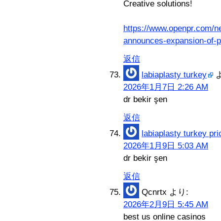
Creative solutions!
https://www.openpr.com/n
announces-expansion-of-
返信
labiaplasty turkey
2026年1月7日 2:26 AM
dr bekir şen
返信
labiaplasty turkey pri
2026年1月9日 5:03 AM
dr bekir şen
返信
Qcnrtx
より:
2026年2月9日 5:45 AM
best us online casinos