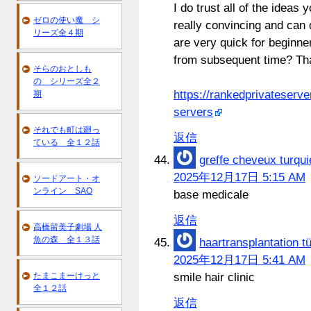
I do trust all of the ideas
ゼロの使い魔 シ
really convincing and can 
リーズ全４期
are very quick for beginne
from subsequent time? Tha
そらのおとしも
の シリーズ全２
https://rankedprivateserve
期
servers
それでも町は廻っ
返信
ている 全１２話
greffe cheveux turqui
2025年12月17日 5:15 AM
ソードアート・オ
ンライン SAO
base medicale
返信
高橋留美子劇場 人
魚の森 全１３話
haartransplantation tü
2025年12月17日 5:41 AM
たまこまーけっと
smile hair clinic
全１２話
返信