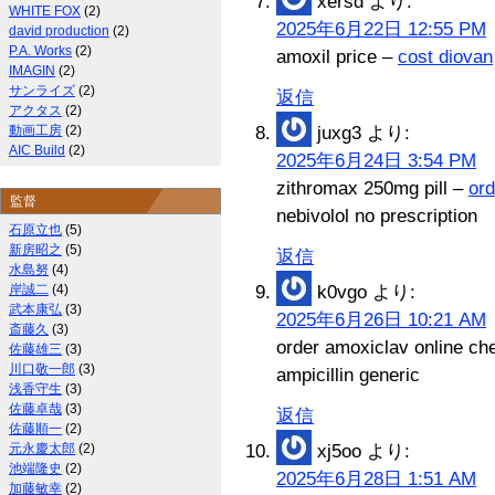
xersd
より:
WHITE FOX
(2)
2025年6月22日 12:55 PM
david production
(2)
P.A. Works
(2)
amoxil price –
cost diovan
IMAGIN
(2)
サンライズ
(2)
返信
アクタス
(2)
動画工房
(2)
juxg3
より:
AIC Build
(2)
2025年6月24日 3:54 PM
zithromax 250mg pill –
or
監督
nebivolol no prescription
石原立也
(5)
新房昭之
(5)
返信
水島努
(4)
岸誠二
(4)
k0vgo
より:
武本康弘
(3)
2025年6月26日 10:21 AM
斎藤久
(3)
order amoxiclav online c
佐藤雄三
(3)
川口敬一郎
(3)
ampicillin generic
浅香守生
(3)
佐藤卓哉
(3)
返信
佐藤順一
(2)
元永慶太郎
(2)
xj5oo
より:
池端隆史
(2)
2025年6月28日 1:51 AM
加藤敏幸
(2)