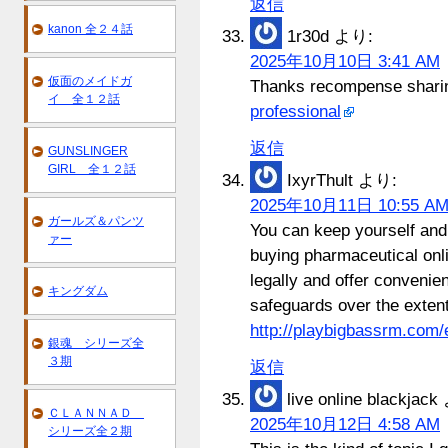
返信
kanon 全２４話
1r30d
より:
2025年10月10日 3:41 AM
仮面のメイドガ
Thanks recompense sharing.
イ 全１２話
professional
返信
GUNSLINGER
GIRL 全１２話
IxyrThult
より:
2025年10月11日 10:55 A
ガールズ＆パンツ
You can keep yourself and
ァー
buying pharmaceutical on
legally and offer convenie
キングダム
safeguards over the exten
http://playbigbassrm.com/
銀魂 シリーズ全
３期
返信
live online blackjack
ＣＬＡＮＮＡＤ
2025年10月12日 4:58 AM
シリーズ全２期