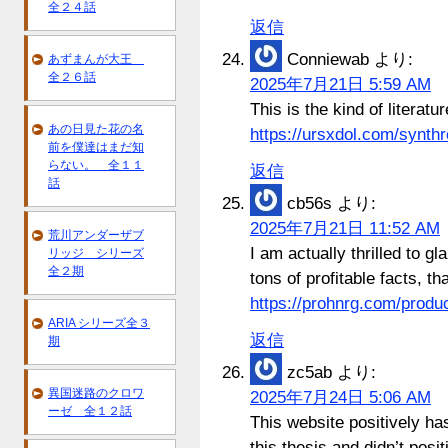
全２４話
返信
Conniewab
より:
あずまんが大王
全２６話
2025年7月21日 5:59 AM
This is the kind of literatu
あの日見た花の名
https://ursxdol.com/synthr
前を僕達はまだ知
らない。 全１１
返信
話
cb56s
より:
2025年7月21日 11:52 AM
荒川アンダーザブ
I am actually thrilled to g
リッジ シリーズ
全２期
tons of profitable facts, t
https://prohnrg.com/produc
ARIA シリーズ全３
返信
期
zc5ab
より:
異国迷路のクロワ
2025年7月24日 5:06 AM
ーゼ 全１２話
This website positively ha
this thesis and didn’t posi