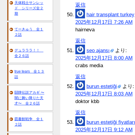
天体戦士サンレッ
返信
ド シリーズ全２
期
hair transplant turkey
2025年12月17日 7:26 AM
hairneva
てーきゅう 全１
２話
返信
seo ajansı
より:
デュラララ！！
全２６話
2025年12月17日 8:00 AM
crabs media
true tears 全１３
返信
話
burun estetiği
より:
闘牌伝説アカギ 〜
2025年12月17日 8:03 AM
闇に舞い降りた天
doktor kbb
才〜 全２６話
返信
図書館戦争 全１
burun estetiği fiyatlar
２話
2025年12月17日 9:12 AM