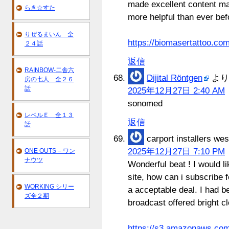
made excellent content ma
らき☆すた
more helpful than ever bef
りぜるまいん 全
https://biomasertattoo.com
２４話
返信
RAINBOW-二舎六
Dijital Röntgen
より
房の七人 全２６
話
2025年12月27日 2:40 AM
sonomed
レベルＥ 全１３
返信
話
carport installers we
2025年12月27日 7:10 PM
ONE OUTS – ワン
ナウツ
Wonderful beat ! I would l
site, how can i subscribe 
WORKING シリー
a acceptable deal. I had be
ズ全２期
broadcast offered bright cl
https://s3.amazonaws.com