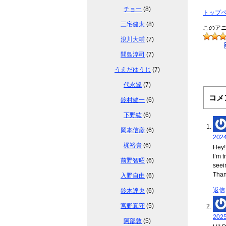
チョー
(8)
トップ
三宅健太
(8)
このア
浪川大輔
(7)
間島淳司
(7)
うえだゆうじ
(7)
代永翼
(7)
コメ
鈴村健一
(6)
下野紘
(6)
岡本信彦
(6)
202
梶裕貴
(6)
Hey!
I’m 
前野智昭
(6)
seei
Than
入野自由
(6)
返信
鈴木達央
(6)
宮野真守
(5)
202
阿部敦
(5)