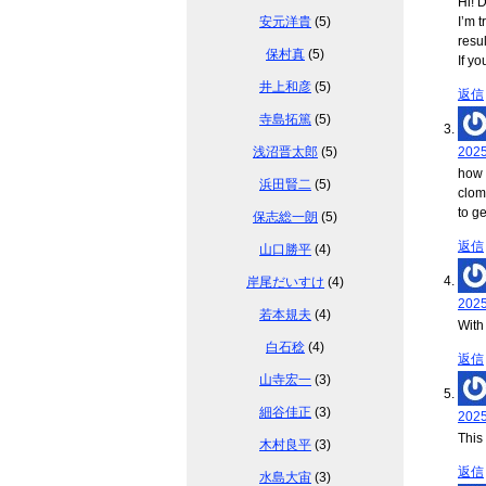
Hi! 
安元洋貴
(5)
I’m 
resul
保村真
(5)
If y
井上和彦
(5)
返信
寺島拓篤
(5)
浅沼晋太郎
(5)
202
how 
浜田賢二
(5)
clom
to g
保志総一朗
(5)
返信
山口勝平
(4)
岸尾だいすけ
(4)
202
若本規夫
(4)
With
白石稔
(4)
返信
山寺宏一
(3)
細谷佳正
(3)
202
This
木村良平
(3)
返信
水島大宙
(3)