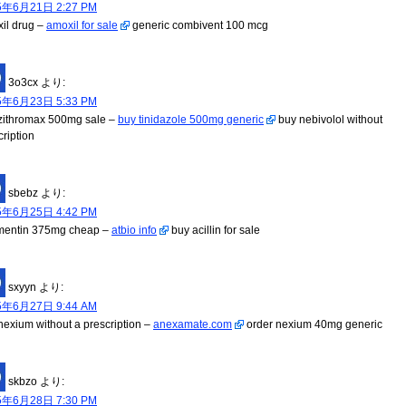
5年6月21日 2:27 PM
il drug –
amoxil for sale
generic combivent 100 mcg
3o3cx
より:
5年6月23日 5:33 PM
zithromax 500mg sale –
buy tinidazole 500mg generic
buy nebivolol without
cription
sbebz
より:
5年6月25日 4:42 PM
entin 375mg cheap –
atbio info
buy acillin for sale
sxyyn
より:
5年6月27日 9:44 AM
nexium without a prescription –
anexamate.com
order nexium 40mg generic
skbzo
より:
5年6月28日 7:30 PM