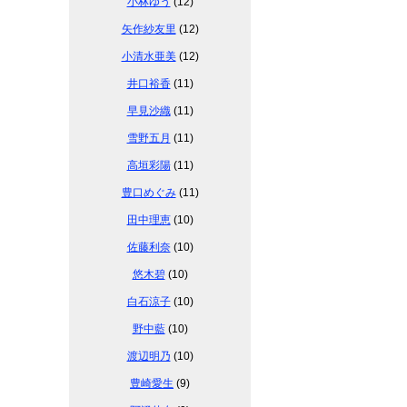
小林ゆう
(12)
矢作紗友里
(12)
小清水亜美
(12)
井口裕香
(11)
早見沙織
(11)
雪野五月
(11)
高垣彩陽
(11)
豊口めぐみ
(11)
田中理恵
(10)
佐藤利奈
(10)
悠木碧
(10)
白石涼子
(10)
野中藍
(10)
渡辺明乃
(10)
豊崎愛生
(9)