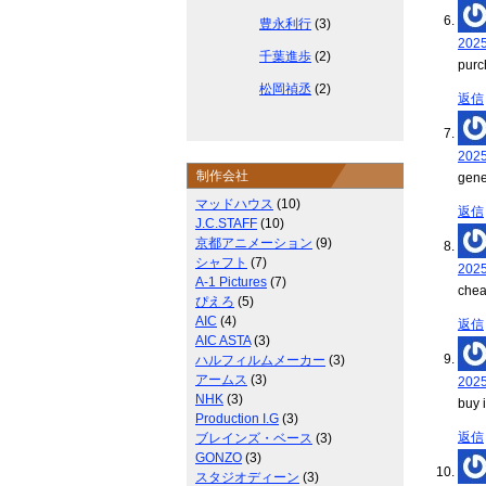
豊永利行
(3)
202
千葉進歩
(2)
purc
松岡禎丞
(2)
返信
202
制作会社
gene
マッドハウス
(10)
返信
J.C.STAFF
(10)
京都アニメーション
(9)
シャフト
(7)
202
A-1 Pictures
(7)
chea
ぴえろ
(5)
AIC
(4)
返信
AIC ASTA
(3)
ハルフィルムメーカー
(3)
アームス
(3)
202
NHK
(3)
buy 
Production I.G
(3)
返信
ブレインズ・ベース
(3)
GONZO
(3)
スタジオディーン
(3)