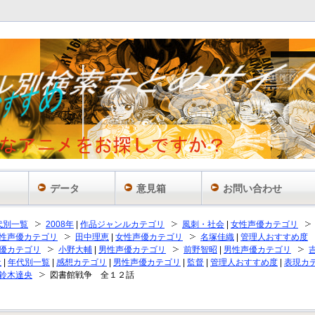
データ
意見箱
お問い合わせ
代別一覧
2008年
|
作品ジャンルカテゴリ
風刺・社会
|
女性声優カテゴリ
性声優カテゴリ
田中理恵
|
女性声優カテゴリ
名塚佳織
|
管理人おすすめ度
優カテゴリ
小野大輔
|
男性声優カテゴリ
前野智昭
|
男性声優カテゴリ
社
|
年代別一覧
|
感想カテゴリ
|
男性声優カテゴリ
|
監督
|
管理人おすすめ度
|
表現カ
鈴木達央
図書館戦争 全１２話