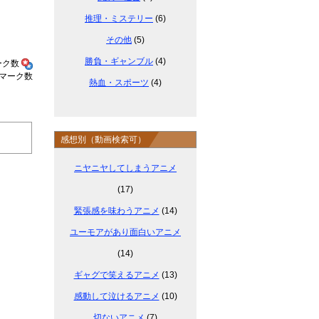
推理・ミステリー
(6)
その他
(5)
勝負・ギャンブル
(4)
熱血・スポーツ
(4)
感想別（動画検索可）
ニヤニヤしてしまうアニメ
(17)
緊張感を味わうアニメ
(14)
ユーモアがあり面白いアニメ
(14)
ギャグで笑えるアニメ
(13)
感動して泣けるアニメ
(10)
切ないアニメ
(7)