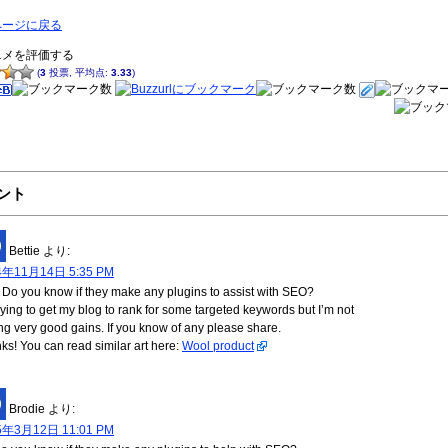
ページに戻る
ニメを評価する
(
3
投票, 平均点:
3.33
)
ント
Bettie
より:
4年11月14日 5:35 PM
 Do you know if they make any plugins to assist with SEO?
trying to get my blog to rank for some targeted keywords but I’m not
ng very good gains. If you know of any please share.
ks! You can read similar art here:
Wool product
Brodie
より:
5年3月12日 11:01 PM