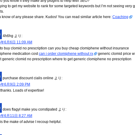
Do you know if they make any plugins to help with SEO?
trying to get my website to rank for some targeted keywords but I’m not seeing very 
ts.
ou know of any please share. Kudos! You can read similar article here:
Coaching
4h6hg
より:
5年6月6日 11:09 AM
to buy clomid no prescription can you buy cheap clomiphene without insurance
iphene medication cost
can i order clomiphene without rx
generic clomid price 
et generic clomid no prescription where to get generic clomiphene no prescription
purchase discount cialis online
より:
5年6月9日 2:09 PM
 thanks. Loads of expertise!
does flagyl make you constipated
より:
5年6月11日 8:27 AM
 is the make of advise I recoup helpful.