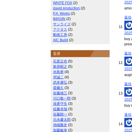
202
WHITE FOX
(2)
david production
(2)
amox
P.A. Works
(2)
返信
IMAGIN
(2)
サンライズ
(2)
アクタス
(2)
202
動画工房
(2)
buy 
AIC Build
(2)
pres
返信
監督
石原立也
(5)
新房昭之
(5)
202
水島努
(4)
augm
岸誠二
(4)
武本康弘
(3)
返信
斎藤久
(3)
佐藤雄三
(3)
川口敬一郎
(3)
202
浅香守生
(3)
buy 
佐藤卓哉
(3)
佐藤順一
(2)
返信
元永慶太郎
(2)
池端隆史
(2)
加藤敏幸
(2)
202