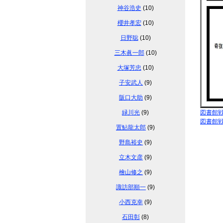
神谷浩史
(10)
櫻井孝宏
(10)
日野聡
(10)
三木眞一郎
(10)
大塚芳忠
(10)
子安武人
(9)
阪口大助
(9)
緑川光
(9)
図書館
図書館
置鮎龍太郎
(9)
野島裕史
(9)
立木文彦
(9)
檜山修之
(9)
諏訪部順一
(9)
小西克幸
(9)
石田彰
(8)