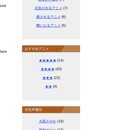
good
元気が出るアニメ
(7)
癒されるアニメ
(6)
欝になるアニメ
(5)
おすすめアニメ
where
★★★★★
(14)
★★★★
(43)
★★★
(22)
★★
(4)
女性声優別
大原さやか
(19)