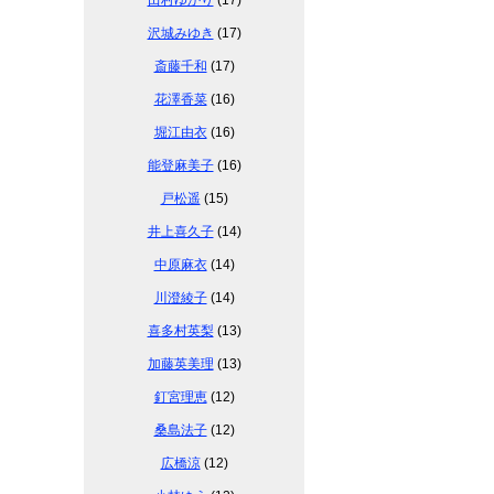
田村ゆかり
(17)
沢城みゆき
(17)
斎藤千和
(17)
花澤香菜
(16)
堀江由衣
(16)
能登麻美子
(16)
戸松遥
(15)
井上喜久子
(14)
中原麻衣
(14)
川澄綾子
(14)
喜多村英梨
(13)
加藤英美理
(13)
釘宮理恵
(12)
桑島法子
(12)
広橋涼
(12)