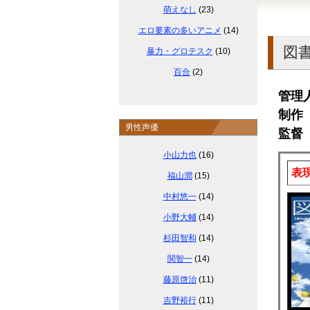
萌えなし
(23)
エロ要素の多いアニメ
(14)
図
暴力・グロテスク
(10)
百合
(2)
管理
制作 P
男性声優
監督
小山力也
(16)
表
福山潤
(15)
中村悠一
(14)
小野大輔
(14)
杉田智和
(14)
関智一
(14)
藤原啓治
(11)
吉野裕行
(11)