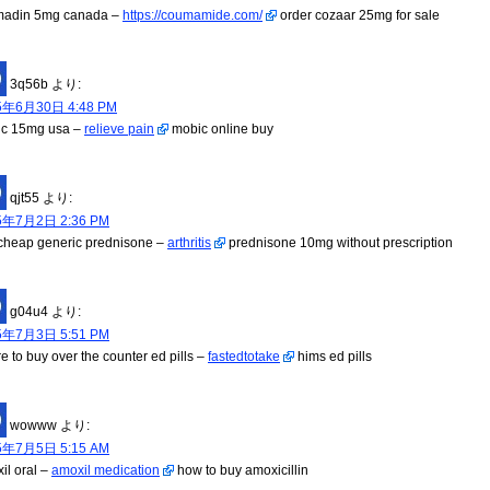
madin 5mg canada –
https://coumamide.com/
order cozaar 25mg for sale
3q56b
より:
5年6月30日 4:48 PM
c 15mg usa –
relieve pain
mobic online buy
qjt55
より:
5年7月2日 2:36 PM
cheap generic prednisone –
arthritis
prednisone 10mg without prescription
g04u4
より:
5年7月3日 5:51 PM
e to buy over the counter ed pills –
fastedtotake
hims ed pills
wowww
より:
5年7月5日 5:15 AM
il oral –
amoxil medication
how to buy amoxicillin