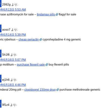
2992g
より:
5年6月13日 5:53 AM
hase azithromycin for sale –
tindamax pills
flagyl for sale
aoso7
より:
5年6月14日 5:39 PM
ric rybelsus –
cheap periactin
cyproheptadine 4 mg generic
5h1f6
より:
5年6月16日 5:07 PM
p motilium –
purchase flexeril sale
buy flexeril pills
ej1h6
より:
5年6月18日 4:46 PM
inderal 20mg pill –
clopidogrel 150mg drug
purchase methotrexate generic
9f1z4
より: