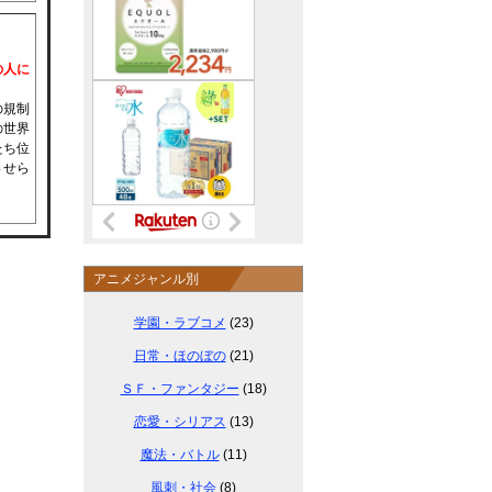
の人に
の規制
の世界
たち位
させら
アニメジャンル別
学園・ラブコメ
(23)
日常・ほのぼの
(21)
ＳＦ・ファンタジー
(18)
恋愛・シリアス
(13)
魔法・バトル
(11)
風刺・社会
(8)