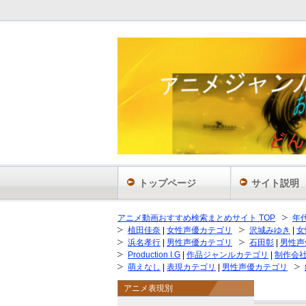
トップページ
サイト説明
アニメ動画おすすめ検索まとめサイト TOP
年
植田佳奈
|
女性声優カテゴリ
沢城みゆき
|
女
浜名孝行
|
男性声優カテゴリ
石田彰
|
男性声
Production I.G
|
作品ジャンルカテゴリ
|
制作会
萌えなし
|
表現カテゴリ
|
男性声優カテゴリ
アニメ表現別