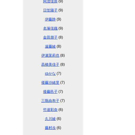
阿澄佳奈
(9)
日笠陽子
(9)
伊藤静
(9)
名塚佳織
(9)
金田朋子
(8)
遠藤綾
(8)
伊瀬茉莉也
(8)
高橋美佳子
(8)
ゆかな
(7)
後藤沙緒里
(7)
後藤邑子
(7)
三瓶由布子
(7)
竹達彩奈
(6)
久川綾
(6)
藤村歩
(6)