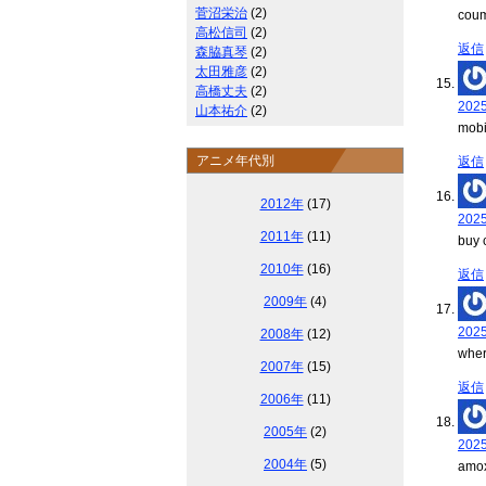
菅沼栄治
(2)
cou
高松信司
(2)
返信
森脇真琴
(2)
太田雅彦
(2)
高橋丈夫
(2)
202
山本祐介
(2)
mobi
アニメ年代別
返信
2012年
(17)
202
2011年
(11)
buy 
2010年
(16)
返信
2009年
(4)
202
2008年
(12)
wher
2007年
(15)
返信
2006年
(11)
2005年
(2)
202
2004年
(5)
amox