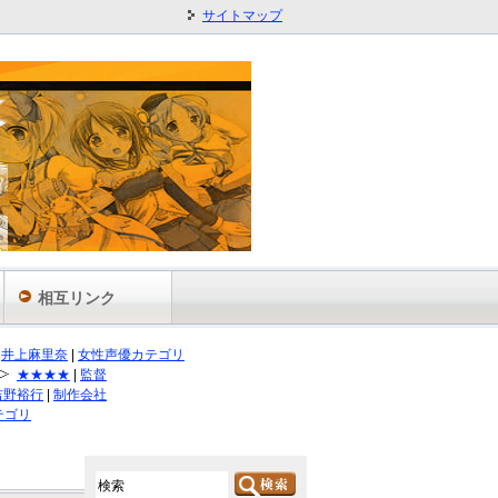
サイトマップ
相互リンク
井上麻里奈
|
女性声優カテゴリ
★★★★
|
監督
吉野裕行
|
制作会社
テゴリ