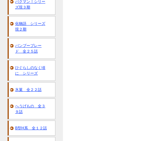
バクマン！シリー
ズ現３期
化物語 シリーズ
現２期
バンブーブレー
ド 全２５話
ひぐらしのなく頃
に シリーズ
氷菓 全２２話
へうげもの 全３
９話
B型H系 全１２話