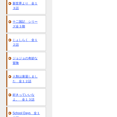
新世界より 全１
３話
十二国記 シリー
ズ全３期
じょしらく 全１
２話
ジョジョの奇妙な
冒険
人類は衰退しまし
た 全１２話
好きっていいな
よ。 全１３話
School Days 全１