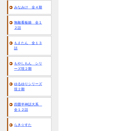
みなみけ 全４期
無敵看板娘 全１
２話
もえたん 全１３
話
もやしもん シリ
ーズ現２期
ゆるゆりシリーズ
現２期
四畳半神話大系
全１２話
らき☆すた