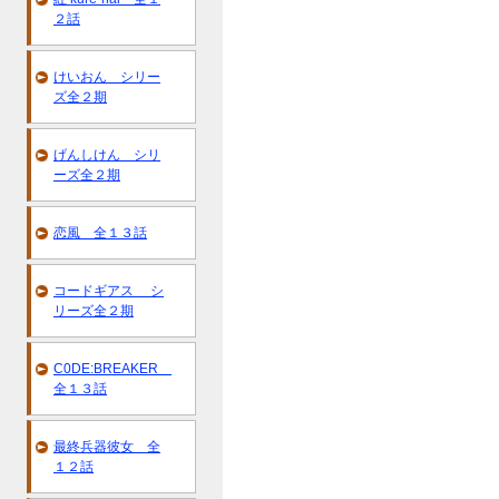
２話
けいおん シリー
ズ全２期
げんしけん シリ
ーズ全２期
恋風 全１３話
コードギアス シ
リーズ全２期
C0DE:BREAKER
全１３話
最終兵器彼女 全
１２話