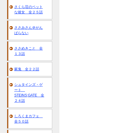
さくら荘のペット
な彼女 全２５話
ささみさん＠がん
ばらない
ささめきこと 全
１３話
屍鬼 全２２話
シュタインズ・ゲ
ート
STEINS;GATE 全
２４話
しろくまカフェ
全５０話