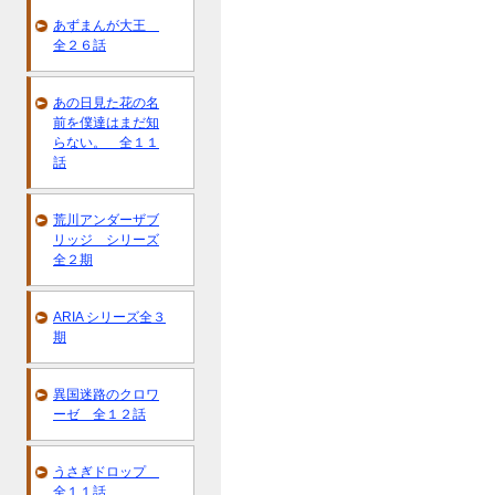
あずまんが大王
全２６話
あの日見た花の名
前を僕達はまだ知
らない。 全１１
話
荒川アンダーザブ
リッジ シリーズ
全２期
ARIA シリーズ全３
期
異国迷路のクロワ
ーゼ 全１２話
うさぎドロップ
全１１話