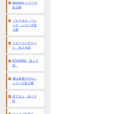
fate/zero シリーズ
全２期
フルメタル・パニ
ック シリーズ全
３期
フルーツバスケッ
ト 全２６話
BTOOOM! 全１２
話
僕は友達が少ない
シリーズ全２期
ぽてまよ 全１２
話