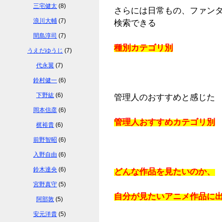
三宅健太
(8)
さらには日常もの、ファン
浪川大輔
(7)
検索できる
間島淳司
(7)
種別カテゴリ別
うえだゆうじ
(7)
代永翼
(7)
鈴村健一
(6)
下野紘
(6)
管理人のおすすめと感じた
岡本信彦
(6)
管理人おすすめカテゴリ別
梶裕貴
(6)
前野智昭
(6)
入野自由
(6)
鈴木達央
(6)
どんな作品を見たいのか、
宮野真守
(5)
自分が見たいアニメ作品に
阿部敦
(5)
安元洋貴
(5)