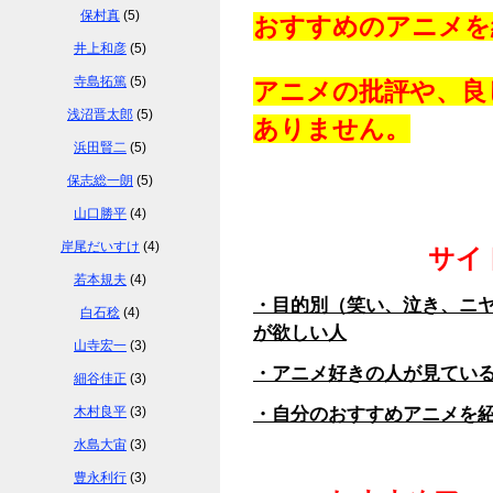
保村真
(5)
おすすめのアニメを
井上和彦
(5)
寺島拓篤
(5)
アニメの批評や、良
浅沼晋太郎
(5)
ありません。
浜田賢二
(5)
保志総一朗
(5)
山口勝平
(4)
岸尾だいすけ
(4)
サイ
若本規夫
(4)
・目的別（笑い、泣き、ニ
白石稔
(4)
が欲しい人
山寺宏一
(3)
・アニメ好きの人が見てい
細谷佳正
(3)
木村良平
(3)
・自分のおすすめアニメを
水島大宙
(3)
豊永利行
(3)