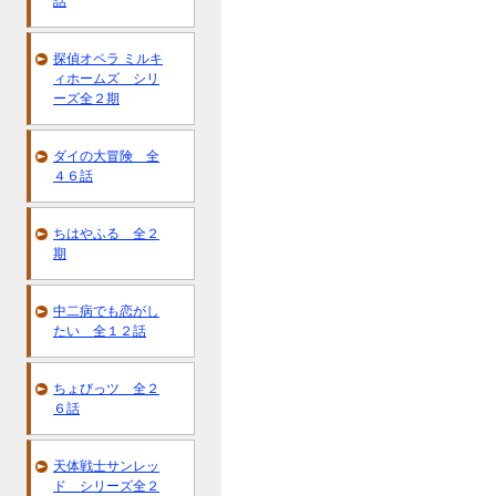
話
探偵オペラ ミルキ
ィホームズ シリ
ーズ全２期
ダイの大冒険 全
４６話
ちはやふる 全２
期
中二病でも恋がし
たい 全１２話
ちょびっツ 全２
６話
天体戦士サンレッ
ド シリーズ全２