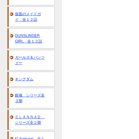
仮面のメイドガ
イ 全１２話
GUNSLINGER
GIRL 全１２話
ガールズ＆パンツ
ァー
キングダム
銀魂 シリーズ全
３期
ＣＬＡＮＮＡＤ
シリーズ全２期
紅 kure-nai 全１