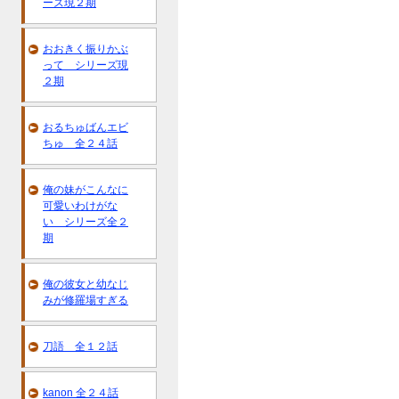
ーズ現２期
おおきく振りかぶ
って シリーズ現
２期
おるちゅばんエビ
ちゅ 全２４話
俺の妹がこんなに
可愛いわけがな
い シリーズ全２
期
俺の彼女と幼なじ
みが修羅場すぎる
刀語 全１２話
kanon 全２４話