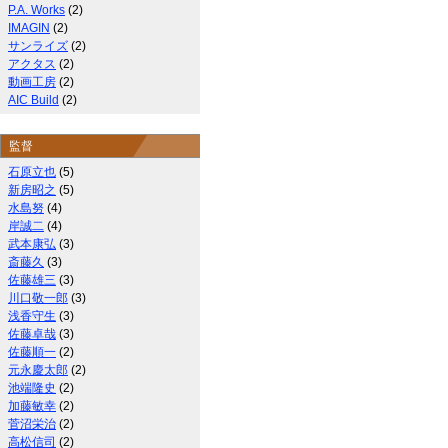
P.A. Works
(2)
IMAGIN
(2)
サンライズ
(2)
アクタス
(2)
動画工房
(2)
AIC Build
(2)
監督
石原立也
(5)
新房昭之
(5)
水島努
(4)
岸誠二
(4)
武本康弘
(3)
斎藤久
(3)
佐藤雄三
(3)
川口敬一郎
(3)
浅香守生
(3)
佐藤卓哉
(3)
佐藤順一
(2)
元永慶太郎
(2)
池端隆史
(2)
加藤敏幸
(2)
菅沼栄治
(2)
高松信司
(2)