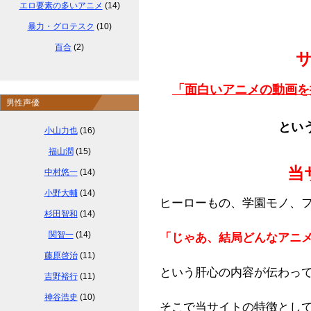
エロ要素の多いアニメ
(14)
暴力・グロテスク
(10)
百合
(2)
「面白いアニメの動画を
男性声優
とい
小山力也
(16)
福山潤
(15)
当
中村悠一
(14)
小野大輔
(14)
ヒーローもの、学園モノ、
杉田智和
(14)
関智一
(14)
「じゃあ、結局どんなアニ
藤原啓治
(11)
という肝心の内容が伝わっ
吉野裕行
(11)
神谷浩史
(10)
そこで当サイトの特徴とし