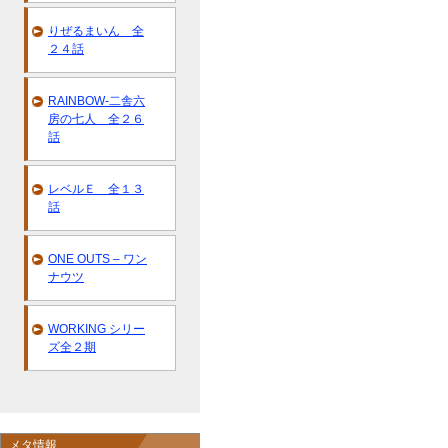
りぜるまいん 全
２４話
RAINBOW-二舎六
房の七人 全２６
話
レベルＥ 全１３
話
ONE OUTS – ワン
ナウツ
WORKING シリー
ズ全２期
メタ情報