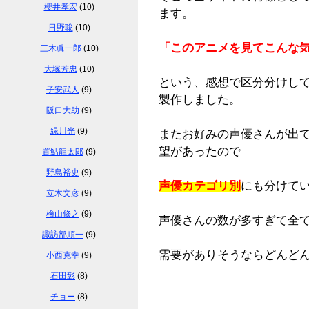
櫻井孝宏
(10)
ます。
日野聡
(10)
「このアニメを見てこんな気
三木眞一郎
(10)
大塚芳忠
(10)
という、感想で区分分けし
子安武人
(9)
製作しました。
阪口大助
(9)
緑川光
(9)
またお好みの声優さんが出
望があったので
置鮎龍太郎
(9)
野島裕史
(9)
声優カテゴリ別
にも分けて
立木文彦
(9)
檜山修之
(9)
声優さんの数が多すぎて全
諏訪部順一
(9)
需要がありそうならどんど
小西克幸
(9)
石田彰
(8)
チョー
(8)