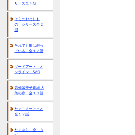
リーズ全４期
そらのおとしも
の シリーズ全２
期
それでも町は廻っ
ている 全１２話
ソードアート・オ
ンライン SAO
高橋留美子劇場 人
魚の森 全１３話
たまこまーけっと
全１２話
たまゆら 全１３