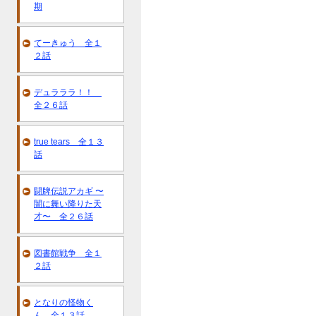
期
てーきゅう 全１
２話
デュラララ！！
全２６話
true tears 全１３
話
闘牌伝説アカギ 〜
闇に舞い降りた天
才〜 全２６話
図書館戦争 全１
２話
となりの怪物く
ん 全１３話