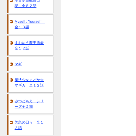
ポヨポヨ観察日
記 全５２話
Myself ; Yourself
全１３話
まおゆう魔王勇者
全１２話
マギ
魔法少女まどか☆
マギカ 全１２話
みつどもえ シリ
ーズ全２期
美鳥の日々 全１
３話