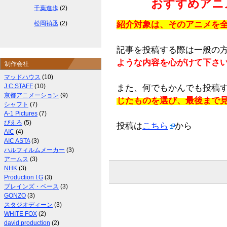
おすすめアニ
千葉進歩
(2)
松岡禎丞
(2)
紹介対象は、そのアニメを
記事を投稿する際は一般の
ような内容を心がけて下さ
制作会社
マッドハウス
(10)
J.C.STAFF
(10)
また、何でもかんでも投稿
京都アニメーション
(9)
じたものを選び、最後まで
シャフト
(7)
A-1 Pictures
(7)
ぴえろ
(5)
投稿は
こちら
から
AIC
(4)
AIC ASTA
(3)
ハルフィルムメーカー
(3)
アームス
(3)
NHK
(3)
Production I.G
(3)
ブレインズ・ベース
(3)
GONZO
(3)
スタジオディーン
(3)
WHITE FOX
(2)
david production
(2)