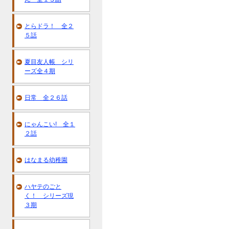
とらドラ！ 全２
５話
夏目友人帳 シリ
ーズ全４期
日常 全２６話
にゃんこい! 全１
２話
はなまる幼稚園
ハヤテのごと
く！ シリーズ現
３期