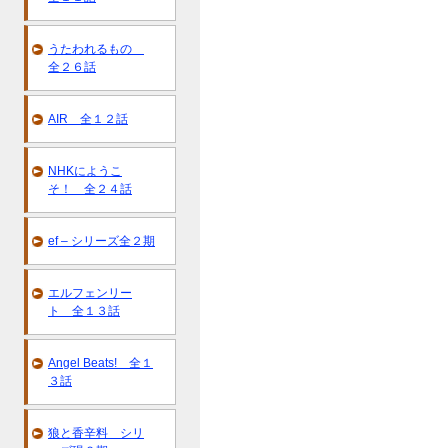
うたわれるもの
全２６話
AIR 全１２話
NHKにようこ
そ！ 全２４話
ef – シリーズ全２期
エルフェンリー
ト 全１３話
Angel Beats! 全１
３話
狼と香辛料 シリ