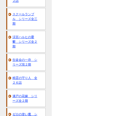
２話
スクールランブ
ル シリーズ全三
期
涼宮ハルヒの憂
鬱 シリーズ全２
期
生徒会の一存 シ
リーズ現２期
精霊の守り人 全
２６話
瀬戸の花嫁 シリ
ーズ全２期
ゼロの使い魔 シ