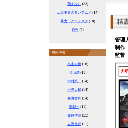
萌えなし
(23)
エロ要素の多いアニメ
(14)
精
暴力・グロテスク
(10)
百合
(2)
管理
制作 P
男性声優
監督
小山力也
(16)
力
福山潤
(15)
中村悠一
(14)
小野大輔
(14)
杉田智和
(14)
関智一
(14)
藤原啓治
(11)
吉野裕行
(11)