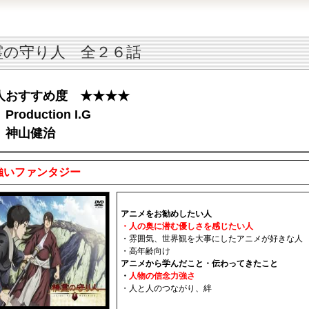
霊の守り人 全２６話
人おすすめ度 ★★★★
roduction I.G
 神山健治
強いファンタジー
アニメをお勧めしたい人
・人の奥に潜む優しさを感じたい人
・雰囲気、世界観を大事にしたアニメが好きな人
・高年齢向け
アニメから学んだこと・伝わってきたこと
・
人物の信念力強さ
・人と人のつながり、絆