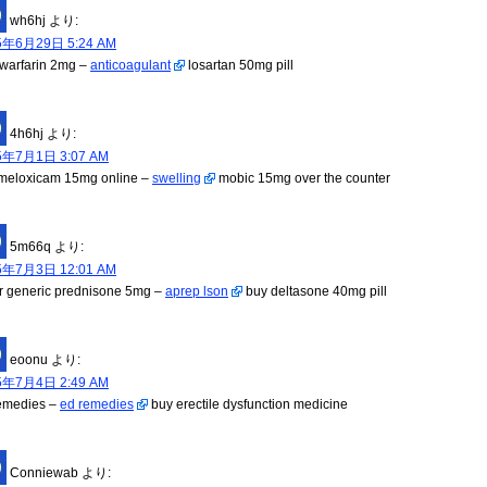
wh6hj
より:
5年6月29日 5:24 AM
 warfarin 2mg –
anticoagulant
losartan 50mg pill
4h6hj
より:
5年7月1日 3:07 AM
meloxicam 15mg online –
swelling
mobic 15mg over the counter
5m66q
より:
5年7月3日 12:01 AM
r generic prednisone 5mg –
aprep lson
buy deltasone 40mg pill
eoonu
より:
5年7月4日 2:49 AM
emedies –
ed remedies
buy erectile dysfunction medicine
Conniewab
より: