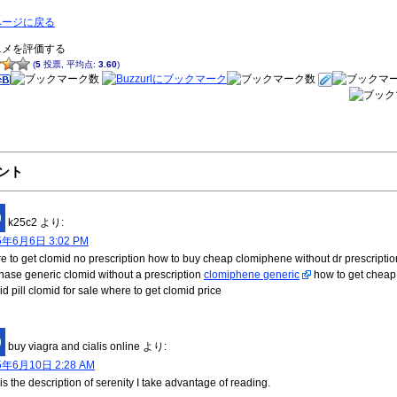
ページに戻る
ニメを評価する
(
5
投票, 平均点:
3.60
)
ント
k25c2
より:
5年6月6日 3:02 PM
e to get clomid no prescription how to buy cheap clomiphene without dr prescriptio
hase generic clomid without a prescription
clomiphene generic
how to get cheap
id pill clomid for sale where to get clomid price
buy viagra and cialis online
より:
5年6月10日 2:28 AM
is the description of serenity I take advantage of reading.