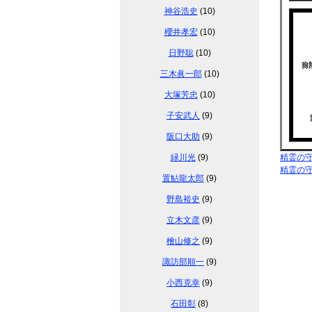
神谷浩史
(10)
櫻井孝宏
(10)
日野聡
(10)
三木眞一郎
(10)
大塚芳忠
(10)
子安武人
(9)
阪口大助
(9)
緑川光
(9)
精霊の
精霊の
置鮎龍太郎
(9)
野島裕史
(9)
立木文彦
(9)
檜山修之
(9)
諏訪部順一
(9)
小西克幸
(9)
石田彰
(8)