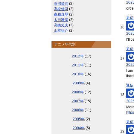
202
菅沼栄治
(2)
orde
高松信司
(2)
森脇真琴
(2)
返信
太田雅彦
(2)
高橋丈夫
(2)
山本祐介
(2)
202
I’ll 
アニメ年代別
返信
2012年
(17)
202
2011年
(11)
I am 
2010年
(16)
than
2009年
(4)
返信
2008年
(12)
2007年
(15)
202
More
2006年
(11)
http
2005年
(2)
返信
2004年
(5)