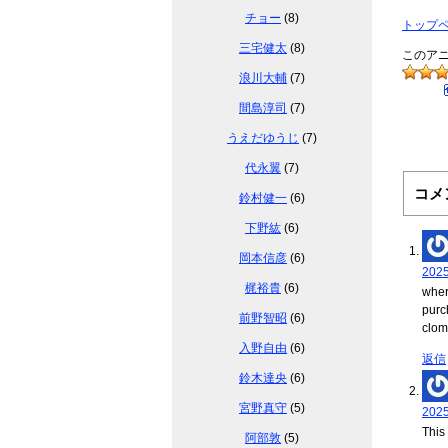
チョー
(8)
トップ
三宅健太
(8)
このア
浪川大輔
(7)
間島淳司
(7)
うえだゆうじ
(7)
代永翼
(7)
コメ
鈴村健一
(6)
下野紘
(6)
岡本信彦
(6)
202
梶裕貴
(6)
wher
purc
前野智昭
(6)
clom
入野自由
(6)
返信
鈴木達央
(6)
宮野真守
(5)
202
This 
阿部敦
(5)