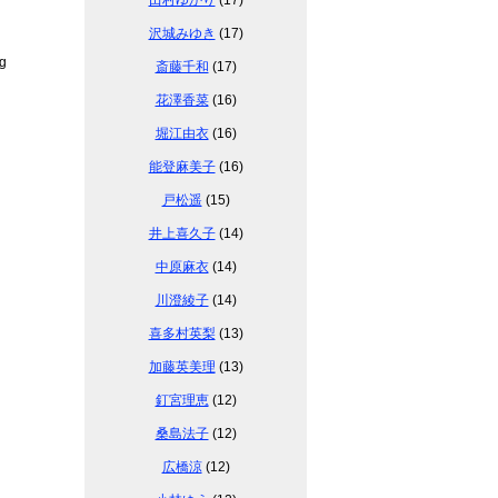
田村ゆかり
(17)
沢城みゆき
(17)
g
斎藤千和
(17)
花澤香菜
(16)
堀江由衣
(16)
能登麻美子
(16)
戸松遥
(15)
井上喜久子
(14)
中原麻衣
(14)
川澄綾子
(14)
喜多村英梨
(13)
加藤英美理
(13)
釘宮理恵
(12)
桑島法子
(12)
広橋涼
(12)