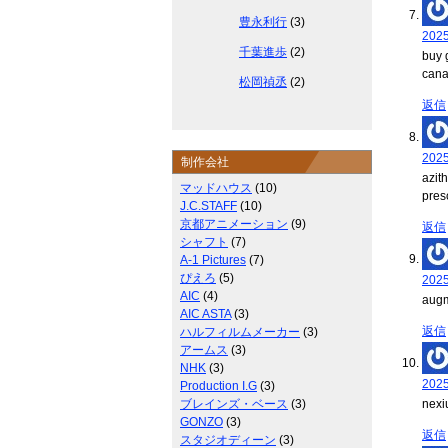
豊永利行
(3)
202
千葉進歩
(2)
buy 
can
松岡禎丞
(2)
返信
202
制作会社
azit
マッドハウス
(10)
pres
J.C.STAFF
(10)
京都アニメーション
(9)
返信
シャフト
(7)
A-1 Pictures
(7)
ぴえろ
(5)
202
AIC
(4)
augm
AIC ASTA
(3)
返信
ハルフィルムメーカー
(3)
アームス
(3)
NHK
(3)
202
Production I.G
(3)
ブレインズ・ベース
(3)
nexi
GONZO
(3)
返信
スタジオディーン
(3)