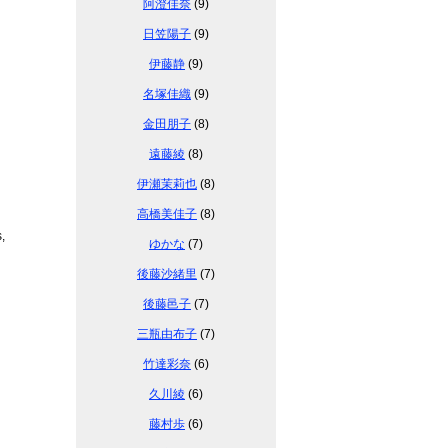
阿澄佳奈
(9)
日笠陽子
(9)
伊藤静
(9)
名塚佳織
(9)
金田朋子
(8)
遠藤綾
(8)
伊瀬茉莉也
(8)
高橋美佳子
(8)
s,
ゆかな
(7)
後藤沙緒里
(7)
後藤邑子
(7)
三瓶由布子
(7)
竹達彩奈
(6)
久川綾
(6)
藤村歩
(6)