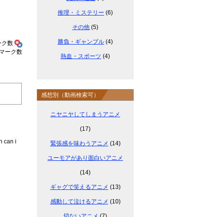
推理・ミステリー
(6)
その他
(5)
勝負・ギャンブル
(4)
熱血・スポーツ
(4)
感想別（動画検索可）
ニヤニヤしてしまうアニメ
(17)
n can i
緊張感を味わうアニメ
(14)
ユーモアがあり面白いアニメ
(14)
ギャグで笑えるアニメ
(13)
感動して泣けるアニメ
(10)
切ないアニメ
(7)