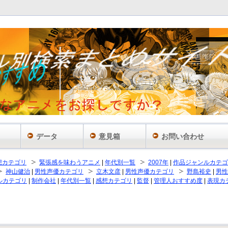
データ
意見箱
お問い合わせ
想カテゴリ
緊張感を味わうアニメ
|
年代別一覧
2007年
|
作品ジャンルカテゴ
神山健治
|
男性声優カテゴリ
立木文彦
|
男性声優カテゴリ
野島裕史
|
男性
ルカテゴリ
|
制作会社
|
年代別一覧
|
感想カテゴリ
|
監督
|
管理人おすすめ度
|
表現カ