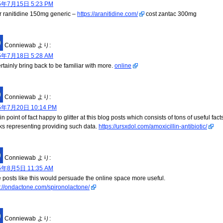
5年7月15日 5:23 PM
r ranitidine 150mg generic –
https://aranitidine.com/
cost zantac 300mg
Conniewab
より:
5年7月18日 5:28 AM
certainly bring back to be familiar with more.
online
Conniewab
より:
5年7月20日 10:14 PM
in point of fact happy to glitter at this blog posts which consists of tons of useful fact
ks representing providing such data.
https://ursxdol.com/amoxicillin-antibiotic/
Conniewab
より:
5年8月5日 11:35 AM
 posts like this would persuade the online space more useful.
s://ondactone.com/spironolactone/
Conniewab
より: