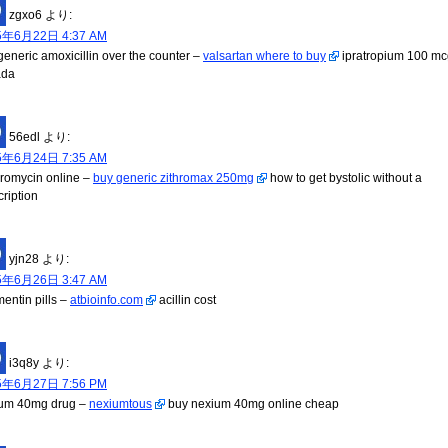
zgxo6
より:
5年6月22日 4:37 AM
generic amoxicillin over the counter –
valsartan where to buy
ipratropium 100 mc
ada
56edl
より:
5年6月24日 7:35 AM
hromycin online –
buy generic zithromax 250mg
how to get bystolic without a
cription
yjn28
より:
5年6月26日 3:47 AM
entin pills –
atbioinfo.com
acillin cost
i3q8y
より:
5年6月27日 7:56 PM
um 40mg drug –
nexiumtous
buy nexium 40mg online cheap