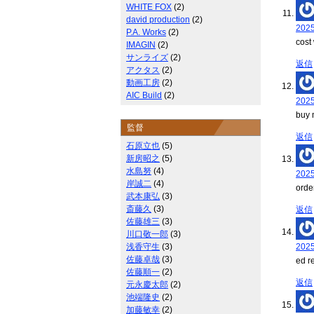
WHITE FOX
(2)
david production
(2)
202
P.A. Works
(2)
cost
IMAGIN
(2)
サンライズ
(2)
返信
アクタス
(2)
動画工房
(2)
AIC Build
(2)
202
buy 
監督
返信
石原立也
(5)
新房昭之
(5)
水島努
(4)
202
岸誠二
(4)
orde
武本康弘
(3)
斎藤久
(3)
返信
佐藤雄三
(3)
川口敬一郎
(3)
浅香守生
(3)
202
佐藤卓哉
(3)
ed r
佐藤順一
(2)
返信
元永慶太郎
(2)
池端隆史
(2)
加藤敏幸
(2)