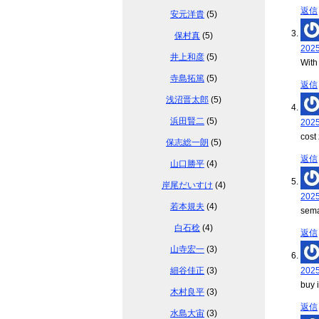
返信
安元洋貴
(5)
保村真
(5)
202
井上和彦
(5)
With
寺島拓篤
(5)
返信
浅沼晋太郎
(5)
浜田賢二
(5)
202
cost
保志総一朗
(5)
返信
山口勝平
(4)
岸尾だいすけ
(4)
202
若本規夫
(4)
sema
白石稔
(4)
返信
山寺宏一
(3)
細谷佳正
(3)
202
buy 
木村良平
(3)
返信
水島大宙
(3)