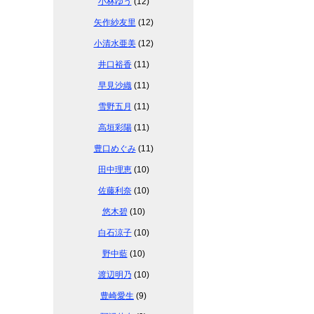
小林ゆう
(12)
矢作紗友里
(12)
小清水亜美
(12)
井口裕香
(11)
早見沙織
(11)
雪野五月
(11)
高垣彩陽
(11)
豊口めぐみ
(11)
田中理恵
(10)
佐藤利奈
(10)
悠木碧
(10)
白石涼子
(10)
野中藍
(10)
渡辺明乃
(10)
豊崎愛生
(9)