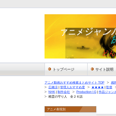
トップページ
サイト説明
アニメ動画おすすめ検索まとめサイト TOP
感
広橋涼
|
管理人おすすめ度
★★★★
|
監督
NHK
|
制作会社
Production I.G
|
作品ジャン
精霊の守り人 全２６話
アニメ表現別