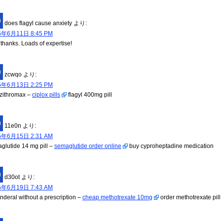
does flagyl cause anxiety
より:
5年6月11日 8:45 PM
 thanks. Loads of expertise!
zcwqo
より:
5年6月13日 2:25 PM
 zithromax –
ciplox pills
flagyl 400mg pill
11e0n
より:
5年6月15日 2:31 AM
glutide 14 mg pill –
semaglutide order online
buy cyproheptadine medication
d30ot
より:
5年6月19日 7:43 AM
inderal without a prescription –
cheap methotrexate 10mg
order methotrexate pill