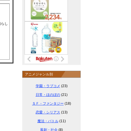
晴らし
。
アニメジャンル別
学園・ラブコメ
(23)
日常・ほのぼの
(21)
ＳＦ・ファンタジー
(18)
恋愛・シリアス
(13)
魔法・バトル
(11)
風刺・社会
(8)