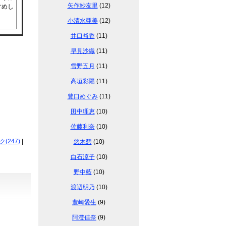
矢作紗友里
(12)
すめし
小清水亜美
(12)
井口裕香
(11)
早見沙織
(11)
雪野五月
(11)
高垣彩陽
(11)
豊口めぐみ
(11)
田中理恵
(10)
佐藤利奈
(10)
247)
|
悠木碧
(10)
白石涼子
(10)
野中藍
(10)
渡辺明乃
(10)
豊崎愛生
(9)
阿澄佳奈
(9)