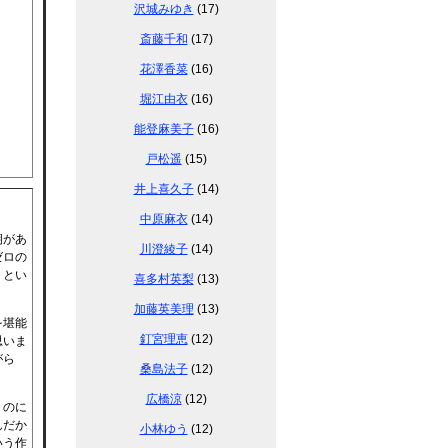
沢城みゆき
(17)
斎藤千和
(17)
花澤香菜
(16)
堀江由衣
(16)
能登麻美子
(16)
戸松遥
(15)
井上喜久子
(14)
中原麻衣
(14)
期があ
川澄綾子
(14)
ゼロの
」とい
喜多村英梨
(13)
加藤英美理
(13)
を堪能
釘宮理恵
(12)
思いま
がら
桑島法子
(12)
。
広橋涼
(12)
うのに
んだか
小林ゆう
(12)
いう作