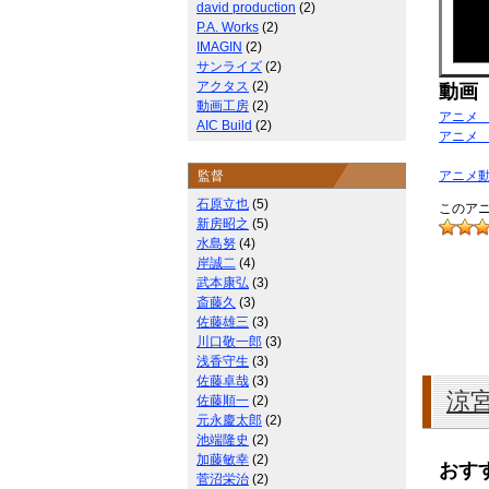
david production
(2)
P.A. Works
(2)
IMAGIN
(2)
サンライズ
(2)
アクタス
(2)
動画
動画工房
(2)
アニメ
AIC Build
(2)
アニメ
監督
アニメ
石原立也
(5)
このアニ
新房昭之
(5)
水島努
(4)
岸誠二
(4)
武本康弘
(3)
斎藤久
(3)
佐藤雄三
(3)
川口敬一郎
(3)
浅香守生
(3)
佐藤卓哉
(3)
涼
佐藤順一
(2)
元永慶太郎
(2)
池端隆史
(2)
加藤敏幸
(2)
おす
菅沼栄治
(2)