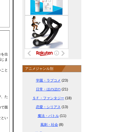
ロを出
感じま
アニメジャンル別
いこと
学園・ラブコメ
(23)
日常・ほのぼの
(21)
が、た
ＳＦ・ファンタジー
(18)
恋愛・シリアス
(13)
ので面
魔法・バトル
(11)
なとい
風刺・社会
(8)