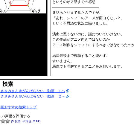
というのが２話までの感想
—————————————
８話あたりまで見たのですが、
「あれ、シャフトのアニメが面白くない？」
という不思議な状況に陥りました。
演出は悪くないのに、話についていけない。
この作品がアニメ向きではないのか
アニメ制作をシャフトにするべきではなかったの
結局最後まで視聴すること能わず。
すいません。
馬鹿でも理解できるアニメをお願いします。
 検索
 ささみさん＠がんばらない 動画 １へ
 ささみさん＠がんばらない 動画 ２へ
動画おすすめ検索トップ
メ/声優を評価する
(
3
投票, 平均点:
2.67
)