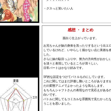
・クスっと笑いたい人
感想 ・ まとめ
面白く仕上がっています。
お兄ちゃんが妹の身体を洗ったりするという出エ
しているけれど、いやらしく描かない点に美徳を
した。
さらに妹の駄目っぷりや、努力の方向性がおかし
を淡々と表現しているところが清々しい。
日常パートはかなり好みです。
SF的な設定をつけてバトルものにしています。
これに関してはまだ評価し難いところがあります
だの変態アニメでよかったような気もします。
もちろんシャフトさんの表現なので見応えがある
白いです。
バトルに関してもコミカルな雰囲気で見たかった
うことを思いました。