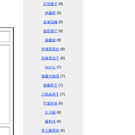
日笠陽子
(9)
伊藤静
(9)
名塚佳織
(9)
金田朋子
(8)
遠藤綾
(8)
伊瀬茉莉也
(8)
高橋美佳子
(8)
ゆかな
(7)
後藤沙緒里
(7)
後藤邑子
(7)
三瓶由布子
(7)
竹達彩奈
(6)
久川綾
(6)
藤村歩
(6)
井上麻里奈
(6)