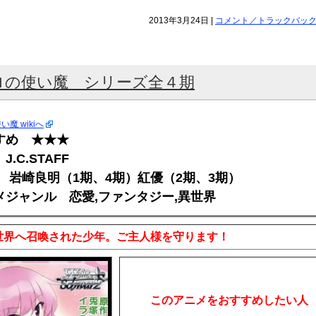
2013年3月24日 |
コメント／トラックバック(2
ロの使い魔 シリーズ全４期
魔 wikiへ
すめ ★★★
J.C.STAFF
 岩崎良明（1期、4期）紅優（2期、3期）
メジャンル 恋愛,ファンタジー,異世界
世界へ召喚された少年。ご主人様を守ります！
このアニメをおすすめしたい人