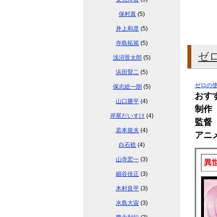
保村真
(5)
井上和彦
(5)
寺島拓篤
(5)
ゼ
浅沼晋太郎
(5)
浜田賢二
(5)
ゼロの使い
保志総一朗
(5)
おす
山口勝平
(4)
制作 
岸尾だいすけ
(4)
監督
若本規夫
(4)
アニ
白石稔
(4)
山寺宏一
(3)
異
細谷佳正
(3)
木村良平
(3)
水島大宙
(3)