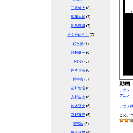
三宅健太
(8)
浪川大輔
(7)
間島淳司
(7)
うえだゆうじ
(7)
代永翼
(7)
鈴村健一
(6)
下野紘
(6)
岡本信彦
(6)
梶裕貴
(6)
動画
前野智昭
(6)
アニメ
アニメ
入野自由
(6)
鈴木達央
(6)
アニメ
宮野真守
(5)
このアニ
阿部敦
(5)
安元洋貴
(5)