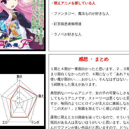
・萌えアニメを探している人
・ファンタジー、魔法ものが好きな人
・釘宮病患者御用達
・ラノベが好きな人
感想 ・ まとめ
１期と４期が一番面白かったと思います。２，３
まり面白くなかったので、４期になって「あれ？
使い魔が面白い……おかしい。そんなはずはない
う経験をした覚えがあります。
典型的なハーレムアニメで、女の子の可愛らしさ
してもらうアニメです。ストーリーは悪くないと
すが、毎回のようにヒロインが主人公に嫉妬しな
「この犬が！」と制裁を加えていく感じの話です
露骨に萌えとエロ路線を辿っているので、そうい
抵抗がある人は見ないほうがいいと思います。な
んだでファンが多い作品だと思いますので、どう