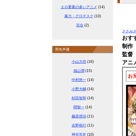
エロ要素の多いアニメ
(14)
暴力・グロテスク
(10)
百合
(2)
ささみさ
おす
制作
男性声優
監督
小山力也
(16)
アニ
福山潤
(15)
お
中村悠一
(14)
小野大輔
(14)
杉田智和
(14)
関智一
(14)
藤原啓治
(11)
吉野裕行
(11)
神谷浩史
(10)