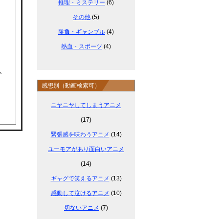
推理・ミステリー
(6)
その他
(5)
勝負・ギャンブル
(4)
熱血・スポーツ
(4)
か
感想別（動画検索可）
ニヤニヤしてしまうアニメ
(17)
緊張感を味わうアニメ
(14)
ユーモアがあり面白いアニメ
(14)
ギャグで笑えるアニメ
(13)
感動して泣けるアニメ
(10)
切ないアニメ
(7)