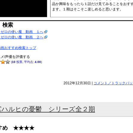
品か興味をもったら１話だけ見てみることをおす
ます。１期はそこそこ楽しめると思います。
 検索
 ゼロの使い魔 動画 １へ
 ゼロの使い魔 動画 ２へ
動画おすすめ検索トップ
メ/声優を評価する
(
10
投票, 平均点:
4.00
)
2012年12月30日 |
コメント／トラックバック(
宮ハルヒの憂鬱 シリーズ全２期
すめ ★★★★