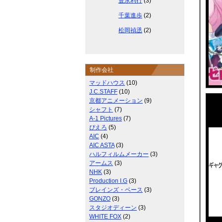
豊永利行
(3)
千葉進歩
(2)
松岡禎丞
(2)
制作会社
マッドハウス
(10)
J.C.STAFF
(10)
京都アニメーション
(9)
シャフト
(7)
A-1 Pictures
(7)
ぴえろ
(5)
AIC
(4)
AIC ASTA
(3)
ハルフィルムメーカー
(3)
アームス
(3)
NHK
(3)
Production I.G
(3)
ブレインズ・ベース
(3)
GONZO
(3)
スタジオディーン
(3)
WHITE FOX
(2)