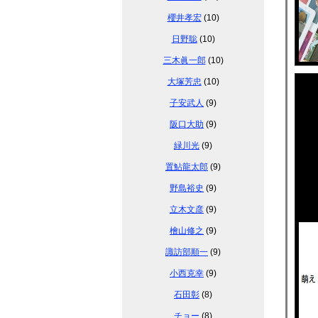
櫻井孝宏
(10)
日野聡
(10)
三木眞一郎
(10)
大塚芳忠
(10)
子安武人
(9)
阪口大助
(9)
緑川光
(9)
置鮎龍太郎
(9)
野島裕史
(9)
立木文彦
(9)
檜山修之
(9)
諏訪部順一
(9)
小西克幸
(9)
石田彰
(8)
チョー
(8)