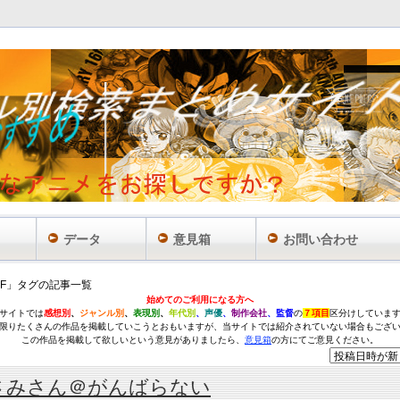
データ
意見箱
お問い合わせ
SF」タグの記事一覧
始めてのご利用になる方へ
サイトでは
感想別
、
ジャンル別
、
表現別
、
年代別
、
声優
、
制作会社
、監督
の
７項目
区分けしていま
限りたくさんの作品を掲載していこうとおもいますが、当サイトでは紹介されていない場合もござ
この作品を掲載して欲しいという意見がありましたら、
意見箱
の方にてご意見ください。
さみさん＠がんばらない