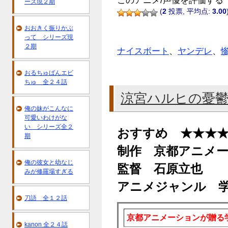
このアニメ/声優を評価する
ーズ現２期
(
2
投票, 平均点:
3.00
おおきく振りかぶ
って シリーズ現
２期
ナイスボート
、
ヤンデレ
、
おるちゅばんエビ
ちゅ 全２４話
涼宮ハルヒの憂
俺の妹がこんなに
可愛いわけがな
い シリーズ全２
おすすめ ★★★
期
制作 京都アニメ
俺の彼女と幼なじ
監督 石原立也
みが修羅場すぎる
アニメジャンル 学
刀語 全１２話
京都アニメーションが贈る
kanon 全２４話