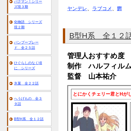
バクマン！シリー
ズ現３期
ヤンデレ
、
ラブコメ
、
欝
化物語 シリーズ
現２期
B型H系 全１２
バンブーブレー
ド 全２５話
管理人おすすめ度
ひぐらしのなく頃
制作 ハルフィル
に シリーズ
監督 山本祐介
氷菓 全２２話
とにかくチェリー君とHが
へうげもの 全３
９話
B型H系 全１２話