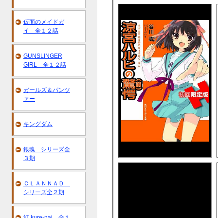
仮面のメイドガ
イ 全１２話
GUNSLINGER
GIRL 全１２話
ガールズ＆パンツ
ァー
キングダム
銀魂 シリーズ全
３期
ＣＬＡＮＮＡＤ
シリーズ全２期
紅 kure-nai 全１