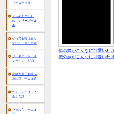
リーズ全４期
そらのおとしも
の シリーズ全２
期
それでも町は廻っ
ている 全１２話
俺の妹がこんなに可愛いわ
俺の妹がこんなに可愛いわ
ソードアート・オ
ンライン SAO
高橋留美子劇場 人
魚の森 全１３話
たまこまーけっと
全１２話
たまゆら 全１３