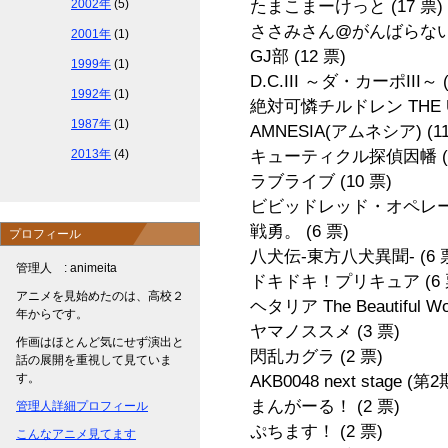
2002年
(5)
たまこまーけっと
(17 票)
ささみさん@がんばらな
2001年
(1)
GJ部
(12 票)
1999年
(1)
D.C.III ～ダ・カーポIII～
1992年
(1)
絶対可憐チルドレン THE U
1987年
(1)
AMNESIA(アムネシア)
(1
2013年
(4)
キューティクル探偵因幡
ラブライブ
(10 票)
ビビッドレッド・オペレ
戦勇。
(6 票)
プロフィール
八犬伝-東方八犬異聞-
(6 
管理人 : animeita
ドキドキ！プリキュア
(6
アニメを見始めたのは、高校２
ヘタリア The Beautiful W
年からです。
ヤマノススメ
(3 票)
作画はほとんど気にせず演出と
閃乱カグラ
(2 票)
話の展開を重視して見ていま
す。
AKB0048 next stage (第
まんがーる！
(2 票)
管理人詳細プロフィール
ぷちます！
(2 票)
こんなアニメ見てます