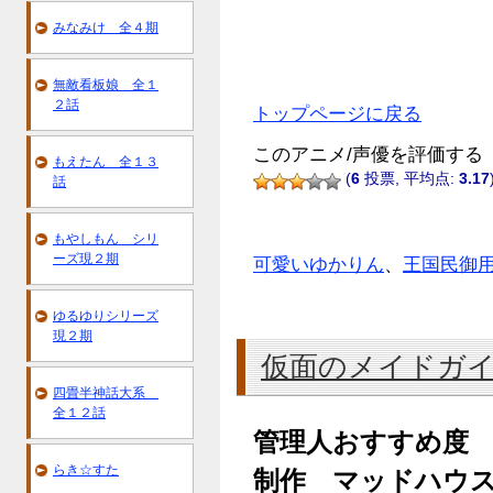
みなみけ 全４期
無敵看板娘 全１
２話
トップページに戻る
このアニメ/声優を評価する
もえたん 全１３
(
6
投票, 平均点:
3.17
話
もやしもん シリ
ーズ現２期
可愛いゆかりん
、
王国民御
ゆるゆりシリーズ
現２期
仮面のメイドガ
四畳半神話大系
全１２話
管理人おすすめ度
らき☆すた
制作 マッドハウ