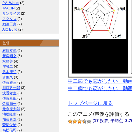
P.A. Works
(2)
IMAGIN
(2)
サンライズ
(2)
アクタス
(2)
動画工房
(2)
AIC Build
(2)
監督
石原立也
(5)
新房昭之
(5)
水島努
(4)
岸誠二
(4)
武本康弘
(3)
斎藤久
(3)
中二病でも恋がしたい 動
佐藤雄三
(3)
川口敬一郎
(3)
中二病でも恋がしたい 動
浅香守生
(3)
佐藤卓哉
(3)
トップページに戻る
佐藤順一
(2)
元永慶太郎
(2)
このアニメ/声優を評価する
池端隆史
(2)
加藤敏幸
(2)
(
17
投票, 平均点:
3.7
菅沼栄治
(2)
高松信司
(2)