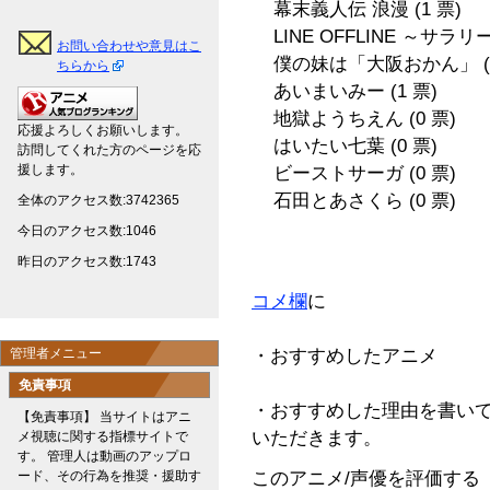
幕末義人伝 浪漫
(1 票)
LINE OFFLINE ～サラ
お問い合わせや意見はこ
僕の妹は「大阪おかん」
ちらから
あいまいみー
(1 票)
地獄ようちえん
(0 票)
応援よろしくお願いします。
はいたい七葉
(0 票)
訪問してくれた方のページを応
援します。
ビーストサーガ
(0 票)
石田とあさくら
(0 票)
全体のアクセス数:3742365
今日のアクセス数:1046
昨日のアクセス数:1743
コメ欄
に
・おすすめしたアニメ
管理者メニュー
免責事項
・おすすめした理由を書い
【免責事項】 当サイトはアニ
いただきます。
メ視聴に関する指標サイトで
す。 管理人は動画のアップロ
このアニメ/声優を評価する
ード、その行為を推奨・援助す