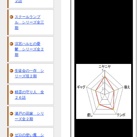
２話
スクールランブ
ル シリーズ全三
期
涼宮ハルヒの憂
鬱 シリーズ全２
期
生徒会の一存 シ
リーズ現２期
精霊の守り人 全
２６話
瀬戸の花嫁 シリ
ーズ全２期
ゼロの使い魔 シ