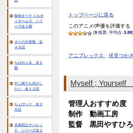
話
トップページに戻る
探偵オペラ ミルキ
ィホームズ シリ
このアニメ/声優を評価する
ーズ全２期
(
9
投票, 平均点:
3.89
ダイの大冒険 全
４６話
アニプレックス
、
伏見つか
ちはやふる 全２
期
Myself ; Yours
中二病でも恋がし
たい 全１２話
管理人おすすめ度
ちょびっツ 全２
６話
制作 動画工房
監督 黒田やすひ
天体戦士サンレッ
ド シリーズ全２