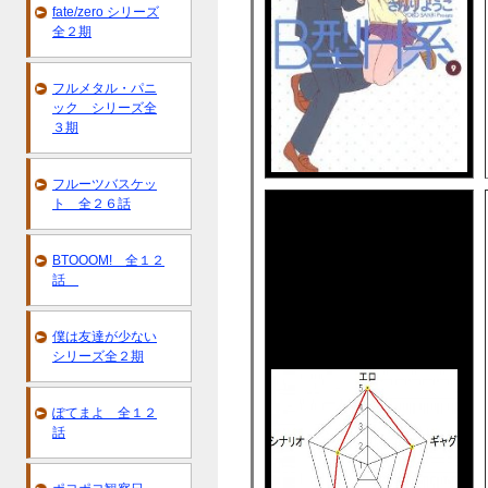
fate/zero シリーズ
全２期
フルメタル・パニ
ック シリーズ全
３期
フルーツバスケッ
ト 全２６話
BTOOOM! 全１２
話
僕は友達が少ない
シリーズ全２期
ぽてまよ 全１２
話