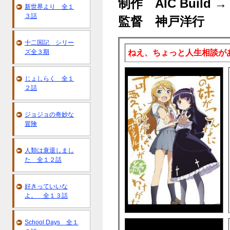
制作 AIC Build →
新世界より 全１
３話
監督 神戸洋行
十二国記 シリー
ねえ、ちょっと人生相談が
ズ全３期
じょしらく 全１
２話
ジョジョの奇妙な
冒険
人類は衰退しまし
た 全１２話
好きっていいな
よ。 全１３話
School Days 全１