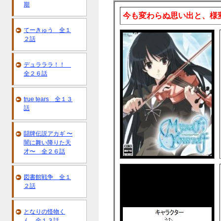
期
今も変わらぬ思い出と、様
てーきゅう 全１
２話
デュラララ！！
全２６話
true tears 全１３
話
闘牌伝説アカギ 〜
闇に舞い降りた天
才〜 全２６話
図書館戦争 全１
２話
となりの怪物く
ん 全１３話