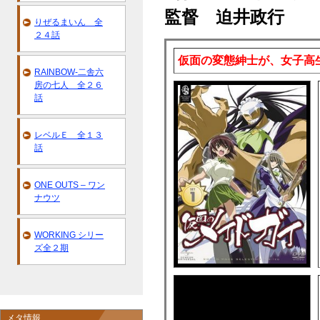
監督 迫井政行
りぜるまいん 全
２４話
仮面の変態紳士が、女子高
RAINBOW-二舎六
房の七人 全２６
話
レベルＥ 全１３
話
ONE OUTS – ワン
ナウツ
WORKING シリー
ズ全２期
メタ情報