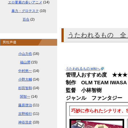
エロ要素の多いアニメ
(14)
暴力・グロテスク
(10)
百合
(2)
うたわれるもの 全
男性声優
小山力也
(16)
福山潤
(15)
うたわれるもの wikiへ
中村悠一
(14)
管理人おすすめ度 ★★★
小野大輔
(14)
制作 OLM TEAM IWASA
杉田智和
(14)
監督 小林智樹
関智一
(14)
ジャンル ファンタジー
藤原啓治
(11)
巧妙に作られたシナリオ、
吉野裕行
(11)
神谷浩史
(10)