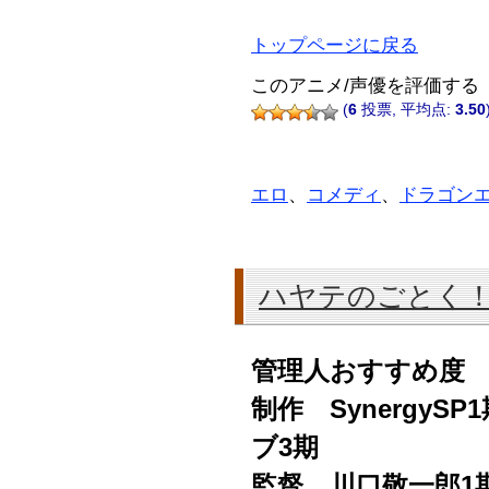
トップページに戻る
このアニメ/声優を評価する
(
6
投票, 平均点:
3.50
エロ
、
コメディ
、
ドラゴン
ハヤテのごとく
管理人おすすめ度
制作 SynergySP1
ブ3期
監督 川口敬一郎1期