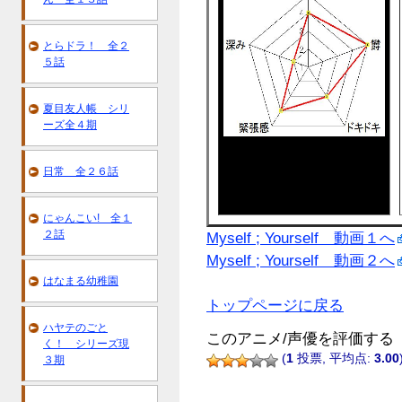
とらドラ！ 全２
５話
夏目友人帳 シリ
ーズ全４期
日常 全２６話
にゃんこい! 全１
２話
Myself ; Yourself 動画１へ
Myself ; Yourself 動画２へ
はなまる幼稚園
トップページに戻る
ハヤテのごと
このアニメ/声優を評価する
く！ シリーズ現
(
1
投票, 平均点:
3.00
３期