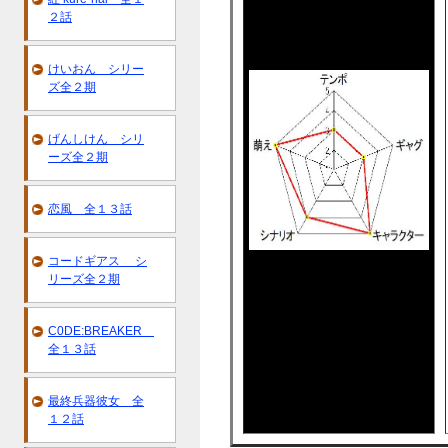
２話
けいおん シリー
ズ全２期
げんしけん シリ
ーズ全２期
恋風 全１３話
コードギアス シ
リーズ全２期
C0DE:BREAKER
全１３話
最終兵器彼女 全
１２話