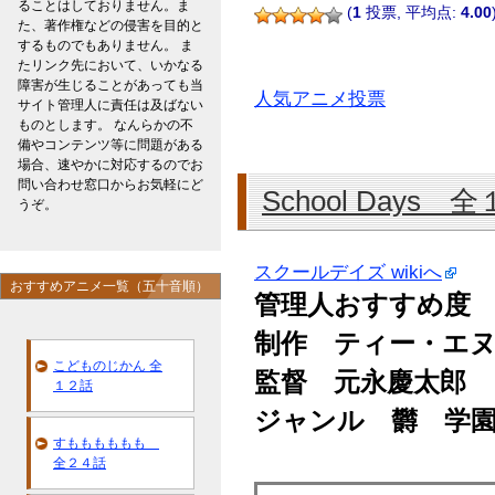
ることはしておりません。ま
(
1
投票, 平均点:
4.00
た、著作権などの侵害を目的と
するものでもありません。 ま
たリンク先において、いかなる
障害が生じることがあっても当
人気アニメ投票
サイト管理人に責任は及ばない
ものとします。 なんらかの不
備やコンテンツ等に問題がある
場合、速やかに対応するのでお
問い合わせ窓口からお気軽にど
School Days 
うぞ。
スクールデイズ wikiへ
おすすめアニメ一覧（五十音順）
管理人おすすめ度
制作 ティー・エ
こどものじかん 全
監督 元永慶太郎
１２話
ジャンル 欝 学
すもももももも
全２４話