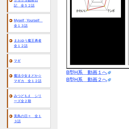
ポヨポヨ観察日
記 全５２話
Myself ; Yourself
全１３話
まおゆう魔王勇者
全１２話
マギ
B型H系 動画１へ
魔法少女まどか☆
B型H系 動画２へ
マギカ 全１２話
みつどもえ シリ
ーズ全２期
美鳥の日々 全１
３話