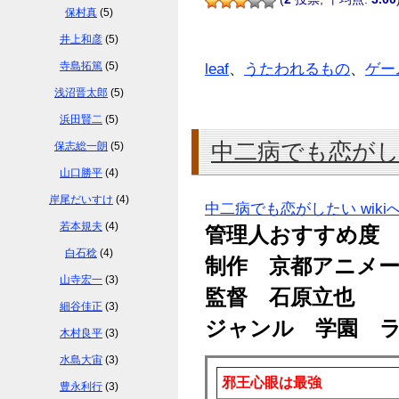
保村真
(5)
井上和彦
(5)
寺島拓篤
(5)
leaf
、
うたわれるもの
、
ゲー
浅沼晋太郎
(5)
浜田賢二
(5)
中二病でも恋が
保志総一朗
(5)
山口勝平
(4)
岸尾だいすけ
(4)
中二病でも恋がしたい wiki
若本規夫
(4)
管理人おすすめ度
白石稔
(4)
制作 京都アニメ
山寺宏一
(3)
監督 石原立也
細谷佳正
(3)
ジャンル 学園 
木村良平
(3)
水島大宙
(3)
邪王心眼は最強
豊永利行
(3)