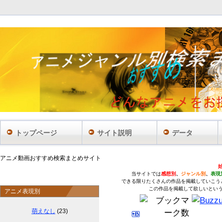
トップページ
サイト説明
データ
アニメ動画おすすめ検索まとめサイト
当サイトでは
感想別
、
ジャンル別
、
表現
できる限りたくさんの作品を掲載していこう
この作品を掲載して欲しいとい
アニメ表現別
萌えなし
(23)