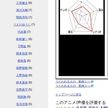
三宅健太
(8)
浪川大輔
(7)
間島淳司
(7)
うえだゆうじ
(7)
代永翼
(7)
鈴村健一
(6)
下野紘
(6)
岡本信彦
(6)
梶裕貴
(6)
前野智昭
(6)
入野自由
(6)
うたわれるもの 動画１へ
鈴木達央
(6)
うたわれるもの 動画２へ
宮野真守
(5)
トップページに戻る
阿部敦
(5)
このアニメ/声優を評価する
安元洋貴
(5)
(
2
投票, 平均点:
3.00