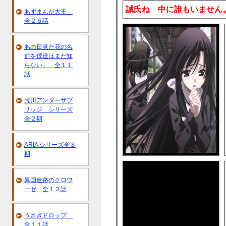
誠氏ね 中に誰もいませんよ 
あずまんが大王
全２６話
あの日見た花の名
前を僕達はまだ知
らない。 全１１
話
荒川アンダーザブ
リッジ シリーズ
全２期
ARIA シリーズ全３
期
異国迷路のクロワ
ーゼ 全１２話
うさぎドロップ
全１１話