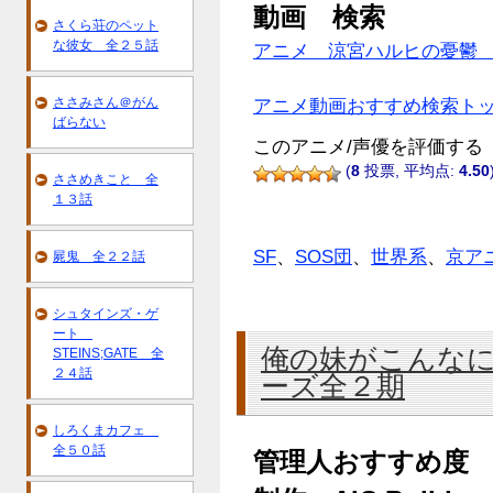
動画 検索
さくら荘のペット
な彼女 全２５話
アニメ 涼宮ハルヒの憂鬱
ささみさん＠がん
アニメ動画おすすめ検索ト
ばらない
このアニメ/声優を評価する
(
8
投票, 平均点:
4.50
ささめきこと 全
１３話
SF
、
SOS団
、
世界系
、
京ア
屍鬼 全２２話
シュタインズ・ゲ
ート
俺の妹がこんな
STEINS;GATE 全
２４話
ーズ全２期
しろくまカフェ
全５０話
管理人おすすめ度