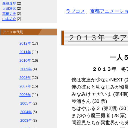
森脇真琴
(2)
太田雅彦
(2)
ラブコメ
、
京都アニメーシ
高橋丈夫
(2)
山本祐介
(2)
アニメ年代別
２０１３年 冬
2012年
(17)
2011年
(11)
一人
2010年
(16)
２０１３年 冬
2009年
(4)
2008年
(12)
僕は友達が少ないNEXT (
2007年
(15)
俺の彼女と幼なじみが修
みなみけ ただいま (第4期
2006年
(11)
琴浦さん
(30 票)
2005年
(2)
ちはやふる２ (第2期)
(30
2004年
(5)
まおゆう魔王勇者
(28 票)
2003年
(3)
問題児たちが異世界から