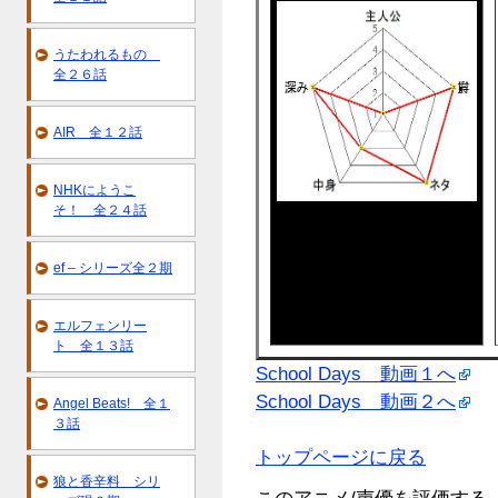
うたわれるもの
全２６話
AIR 全１２話
NHKにようこ
そ！ 全２４話
ef – シリーズ全２期
エルフェンリー
ト 全１３話
School Days 動画１へ
School Days 動画２へ
Angel Beats! 全１
３話
トップページに戻る
狼と香辛料 シリ