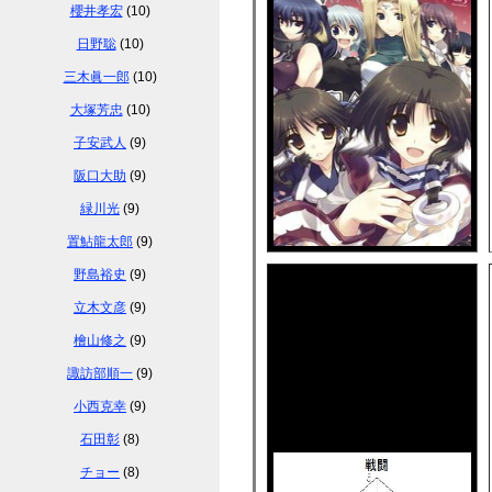
櫻井孝宏
(10)
日野聡
(10)
三木眞一郎
(10)
大塚芳忠
(10)
子安武人
(9)
阪口大助
(9)
緑川光
(9)
置鮎龍太郎
(9)
野島裕史
(9)
立木文彦
(9)
檜山修之
(9)
諏訪部順一
(9)
小西克幸
(9)
石田彰
(8)
チョー
(8)