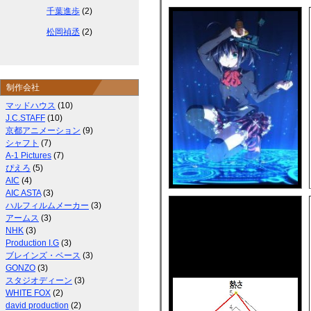
千葉進歩
(2)
松岡禎丞
(2)
制作会社
マッドハウス
(10)
J.C.STAFF
(10)
京都アニメーション
(9)
シャフト
(7)
A-1 Pictures
(7)
ぴえろ
(5)
AIC
(4)
AIC ASTA
(3)
ハルフィルムメーカー
(3)
アームス
(3)
NHK
(3)
Production I.G
(3)
ブレインズ・ベース
(3)
GONZO
(3)
スタジオディーン
(3)
WHITE FOX
(2)
david production
(2)