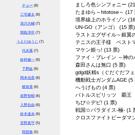
ましろ色シンフォニー
(2
チョー
(8)
たまゆら～hitotose～
(17
三宅健太
(8)
境界線上のホライゾン
(1
浪川大輔
(7)
UN-GO（アンゴ）
(15 票)
間島淳司
(7)
ラストエグザイル～銀翼
うえだゆうじ
(7)
テニスの王子様 ベスト
マケン姫っ!
(13 票)
代永翼
(7)
ファイ・ブレイン ～神
鈴村健一
(6)
森田さんは無口
(5 票)
下野紘
(6)
gdgd妖精s（ぐだぐだフ
岡本信彦
(6)
機動戦士ガンダムAGE
(5
梶裕貴
(6)
へうげもの
(4 票)
バトルスピリッツ 覇王
前野智昭
(6)
ちび☆デビ!
(1 票)
入野自由
(6)
戦国☆パラダイス-極-
(1 
鈴木達央
(6)
クロスファイトビーダマ
宮野真守
(5)
阿部敦
(5)