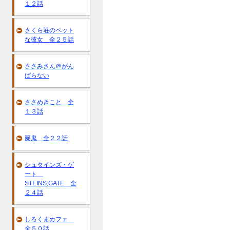
１２話
さくら荘のペット
な彼女 全２５話
ささみさん＠がん
ばらない
ささめきこと 全
１３話
屍鬼 全２２話
シュタインズ・ゲ
ート
STEINS;GATE 全
２４話
しろくまカフェ
全５０話