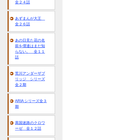
全２４話
あずまんが大王
全２６話
あの日見た花の名
前を僕達はまだ知
らない。 全１１
話
荒川アンダーザブ
リッジ シリーズ
全２期
ARIA シリーズ全３
期
異国迷路のクロワ
ーゼ 全１２話