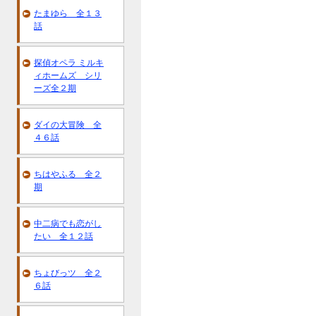
たまゆら 全１３
話
探偵オペラ ミルキ
ィホームズ シリ
ーズ全２期
ダイの大冒険 全
４６話
ちはやふる 全２
期
中二病でも恋がし
たい 全１２話
ちょびっツ 全２
６話