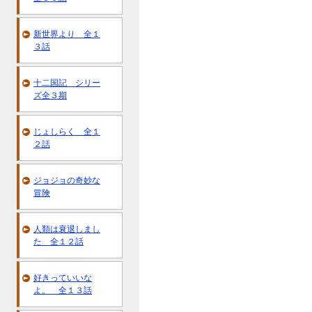
新世界より 全１
３話
十二国記 シリー
ズ全３期
じょしらく 全１
２話
ジョジョの奇妙な
冒険
人類は衰退しまし
た 全１２話
好きっていいな
よ。 全１３話