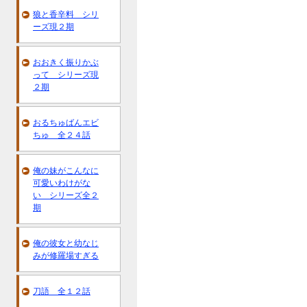
狼と香辛料 シリ
ーズ現２期
おおきく振りかぶ
って シリーズ現
２期
おるちゅばんエビ
ちゅ 全２４話
俺の妹がこんなに
可愛いわけがな
い シリーズ全２
期
俺の彼女と幼なじ
みが修羅場すぎる
刀語 全１２話