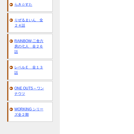
らき☆すた
りぜるまいん 全
２４話
RAINBOW-二舎六
房の七人 全２６
話
レベルＥ 全１３
話
ONE OUTS – ワン
ナウツ
WORKING シリー
ズ全２期