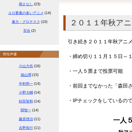
萌えなし
(23)
エロ要素の多いアニメ
(14)
２０１１年秋アニ
暴力・グロテスク
(10)
百合
(2)
引き続き２０１１年秋アニ
男性声優
・締め切り１１月１５日～
小山力也
(16)
・一人５票まで投票可能
福山潤
(15)
中村悠一
(14)
・前回までなかった「森田
小野大輔
(14)
・IPチェックをしているの
杉田智和
(14)
関智一
(14)
一人
藤原啓治
(11)
吉野裕行
(11)