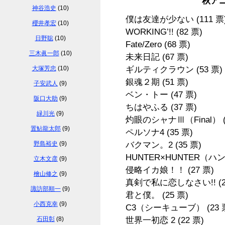
秋ア
神谷浩史
(10)
僕は友達が少ない
(111 票
櫻井孝宏
(10)
WORKING’!!
(82 票)
日野聡
(10)
Fate/Zero
(68 票)
三木眞一郎
(10)
未来日記
(67 票)
大塚芳忠
(10)
ギルティクラウン
(53 票)
銀魂２期
(51 票)
子安武人
(9)
ベン・トー
(47 票)
阪口大助
(9)
ちはやふる
(37 票)
緑川光
(9)
灼眼のシャナⅢ（Final）
置鮎龍太郎
(9)
ペルソナ4
(35 票)
野島裕史
(9)
バクマン。2
(35 票)
HUNTER×HUNTER（
立木文彦
(9)
侵略イカ娘！！
(27 票)
檜山修之
(9)
真剣で私に恋しなさい!!
(
諏訪部順一
(9)
君と僕。
(25 票)
小西克幸
(9)
C3（シーキューブ）
(23 
石田彰
(8)
世界一初恋 2
(22 票)