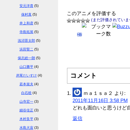
安元洋貴
(5)
このアニメを評価する
保村真
(5)
(まだ評価されていま
井上和彦
(5)
寺島拓篤
(5)
浅沼晋太郎
(5)
浜田賢二
(5)
保志総一朗
(5)
山口勝平
(4)
コメント
岸尾だいすけ
(4)
若本規夫
(4)
ｍａ１ｓａ２
より:
白石稔
(4)
2011年11月16日 3:58 PM
山寺宏一
(3)
どれも面白いと思うけど
細谷佳正
(3)
返信
木村良平
(3)
水島大宙
(3)