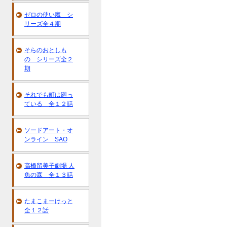
ゼロの使い魔 シ
リーズ全４期
そらのおとしも
の シリーズ全２
期
それでも町は廻っ
ている 全１２話
ソードアート・オ
ンライン SAO
高橋留美子劇場 人
魚の森 全１３話
たまこまーけっと
全１２話