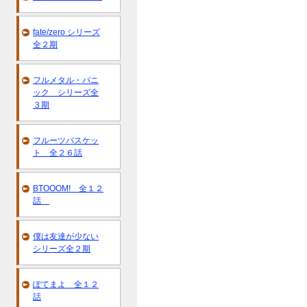
fate/zero シリーズ
全２期
フルメタル・パニ
ック シリーズ全
３期
フルーツバスケッ
ト 全２６話
BTOOOM! 全１２
話
僕は友達が少ない
シリーズ全２期
ぽてまよ 全１２
話