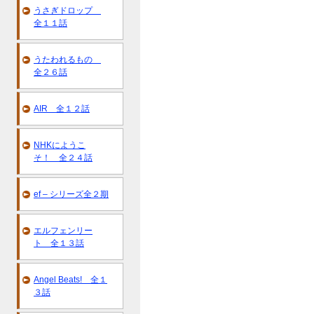
うさぎドロップ
全１１話
うたわれるもの
全２６話
AIR 全１２話
NHKにようこ
そ！ 全２４話
ef – シリーズ全２期
エルフェンリー
ト 全１３話
Angel Beats! 全１
３話