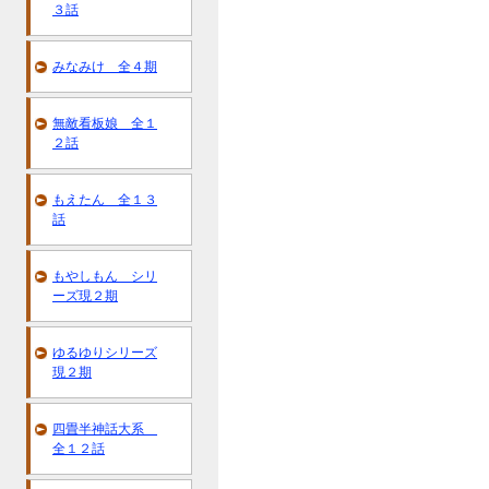
３話
みなみけ 全４期
無敵看板娘 全１
２話
もえたん 全１３
話
もやしもん シリ
ーズ現２期
ゆるゆりシリーズ
現２期
四畳半神話大系
全１２話