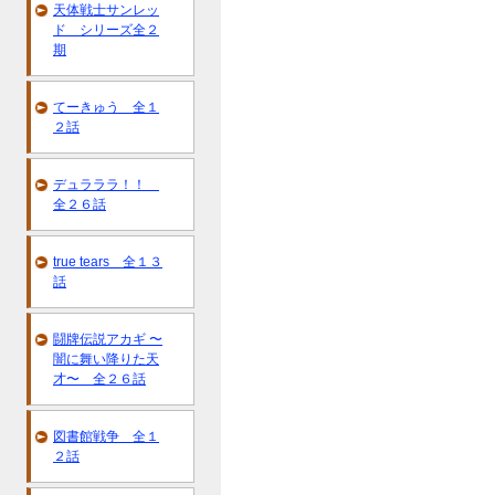
天体戦士サンレッ
ド シリーズ全２
期
てーきゅう 全１
２話
デュラララ！！
全２６話
true tears 全１３
話
闘牌伝説アカギ 〜
闇に舞い降りた天
才〜 全２６話
図書館戦争 全１
２話