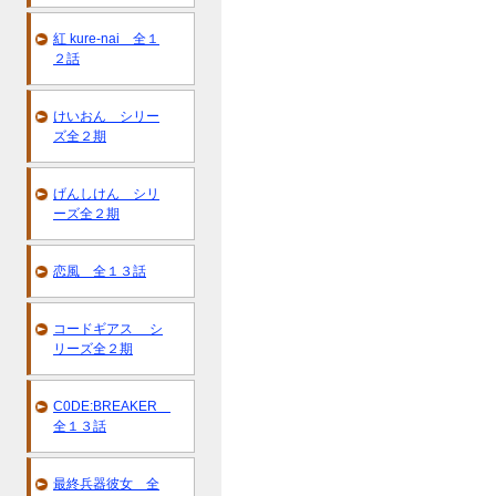
紅 kure-nai 全１
２話
けいおん シリー
ズ全２期
げんしけん シリ
ーズ全２期
恋風 全１３話
コードギアス シ
リーズ全２期
C0DE:BREAKER
全１３話
最終兵器彼女 全