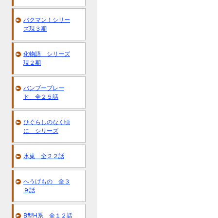
バクマン！シリー
ズ現３期
化物語 シリーズ
現２期
バンブーブレー
ド 全２５話
ひぐらしのなく頃
に シリーズ
氷菓 全２２話
へうげもの 全３
９話
B型H系 全１２話