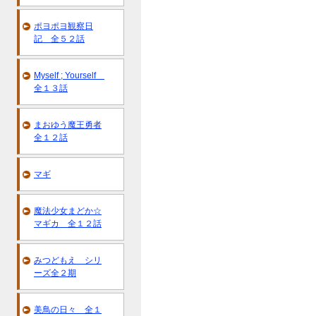
ポヨポヨ観察日
記 全５２話
Myself ; Yourself
全１３話
まおゆう魔王勇者
全１２話
マギ
魔法少女まどか☆
マギカ 全１２話
みつどもえ シリ
ーズ全２期
美鳥の日々 全１