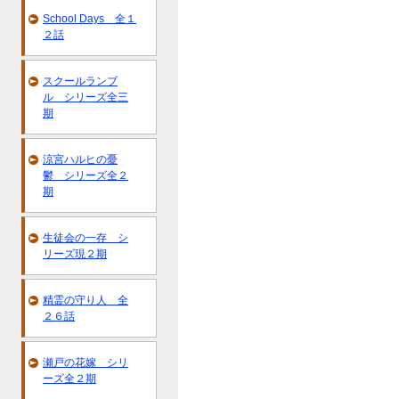
School Days 全１
２話
スクールランブ
ル シリーズ全三
期
涼宮ハルヒの憂
鬱 シリーズ全２
期
生徒会の一存 シ
リーズ現２期
精霊の守り人 全
２６話
瀬戸の花嫁 シリ
ーズ全２期