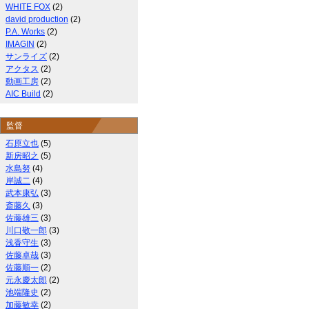
WHITE FOX
(2)
david production
(2)
P.A. Works
(2)
IMAGIN
(2)
サンライズ
(2)
アクタス
(2)
動画工房
(2)
AIC Build
(2)
監督
石原立也
(5)
新房昭之
(5)
水島努
(4)
岸誠二
(4)
武本康弘
(3)
斎藤久
(3)
佐藤雄三
(3)
川口敬一郎
(3)
浅香守生
(3)
佐藤卓哉
(3)
佐藤順一
(2)
元永慶太郎
(2)
池端隆史
(2)
加藤敏幸
(2)