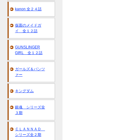
kanon 全２４話
仮面のメイドガ
イ 全１２話
GUNSLINGER
GIRL 全１２話
ガールズ＆パンツ
ァー
キングダム
銀魂 シリーズ全
３期
ＣＬＡＮＮＡＤ
シリーズ全２期