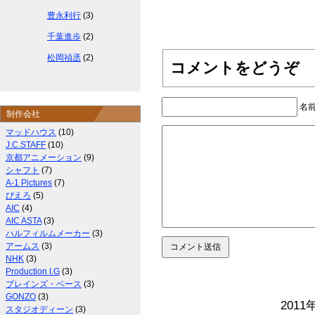
豊永利行
(3)
千葉進歩
(2)
松岡禎丞
(2)
コメントをどうぞ
名
制作会社
マッドハウス
(10)
J.C.STAFF
(10)
京都アニメーション
(9)
シャフト
(7)
A-1 Pictures
(7)
ぴえろ
(5)
AIC
(4)
AIC ASTA
(3)
ハルフィルムメーカー
(3)
アームス
(3)
NHK
(3)
Production I.G
(3)
ブレインズ・ベース
(3)
GONZO
(3)
2011
スタジオディーン
(3)