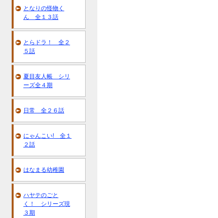
となりの怪物く
ん 全１３話
とらドラ！ 全２
５話
夏目友人帳 シリ
ーズ全４期
日常 全２６話
にゃんこい! 全１
２話
はなまる幼稚園
ハヤテのごと
く！ シリーズ現
３期