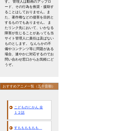
す。 管理人は動画のアップロ
ード、その行為を推奨・援助す
ることはしておりません。ま
た、著作権などの侵害を目的と
するものでもありません。 ま
たリンク先において、いかなる
障害が生じることがあっても当
サイト管理人に責任は及ばない
ものとします。 なんらかの不
備やコンテンツ等に問題がある
場合、速やかに対応するのでお
問い合わせ窓口からお気軽にど
うぞ。
おすすめアニメ一覧（五十音順）
こどものじかん 全
１２話
すもももももも