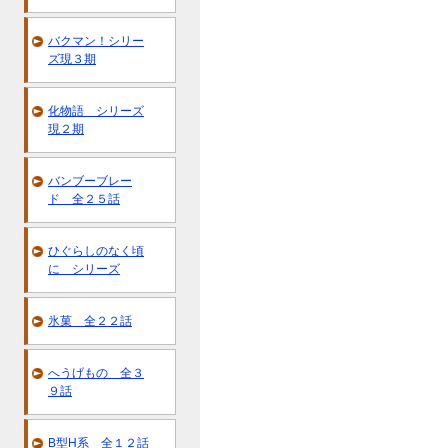
バクマン！シリー
ズ現３期
化物語 シリーズ
現２期
バンブーブレー
ド 全２５話
ひぐらしのなく頃
に シリーズ
氷菓 全２２話
へうげもの 全３
９話
B型H系 全１２話