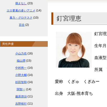
萌えなし
(23)
エロ要素の多いアニメ
(14)
釘宮理恵
暴力・グロテスク
(10)
百合
(2)
釘宮理
男性声優
生年月
小山力也
(16)
血液型
福山潤
(15)
中村悠一
(14)
所属 
小野大輔
(14)
愛称 くぎゅ くぎみー
杉田智和
(14)
関智一
(14)
出身 大阪-熊本育ち
藤原啓治
(11)
吉野裕行
(11)