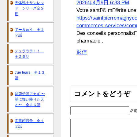
2026年4月9日 6:33 PM
天体戦士サンレッ
ド シリーズ全２
Votre santГ© mГ©rite une 
期
https://saintpierremagnyc
commerces-services/com
てーきゅう 全１
Des conseils personnalisГ©
２話
pharmacie .
デュラララ！！
返信
全２６話
true tears 全１３
話
コメントをどうぞ
闘牌伝説アカギ 〜
闇に舞い降りた天
才〜 全２６話
名
図書館戦争 全１
２話