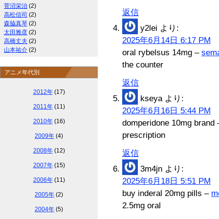
菅沼栄治
(2)
返信
高松信司
(2)
森脇真琴
(2)
y2lei
より:
太田雅彦
(2)
2025年6月14日 6:17 PM
高橋丈夫
(2)
山本祐介
(2)
oral rybelsus 14mg –
sema
the counter
アニメ年代別
返信
2012年
(17)
kseya
より:
2011年
(11)
2025年6月16日 5:44 PM
2010年
(16)
domperidone 10mg brand
prescription
2009年
(4)
2008年
(12)
返信
2007年
(15)
3m4jn
より:
2006年
(11)
2025年6月18日 5:51 PM
buy inderal 20mg pills –
me
2005年
(2)
2.5mg oral
2004年
(5)