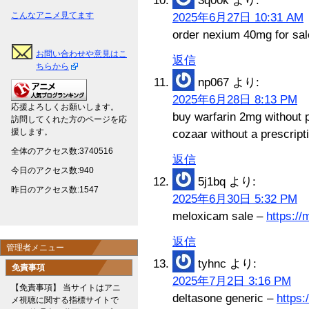
3q00k
より:
こんなアニメ見てます
2025年6月27日 10:31 AM
order nexium 40mg for sa
お問い合わせや意見はこ
返信
ちらから
np067
より:
2025年6月28日 8:13 PM
応援よろしくお願いします。
buy warfarin 2mg without 
訪問してくれた方のページを応
援します。
cozaar without a prescript
全体のアクセス数:3740516
返信
今日のアクセス数:940
5j1bq
より:
昨日のアクセス数:1547
2025年6月30日 5:32 PM
meloxicam sale –
https:/
返信
管理者メニュー
tyhnc
より:
免責事項
2025年7月2日 3:16 PM
【免責事項】 当サイトはアニ
deltasone generic –
https:
メ視聴に関する指標サイトで