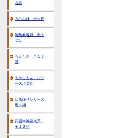
３話
みなみけ 全４期
無敵看板娘 全１
２話
もえたん 全１３
話
もやしもん シリ
ーズ現２期
ゆるゆりシリーズ
現２期
四畳半神話大系
全１２話