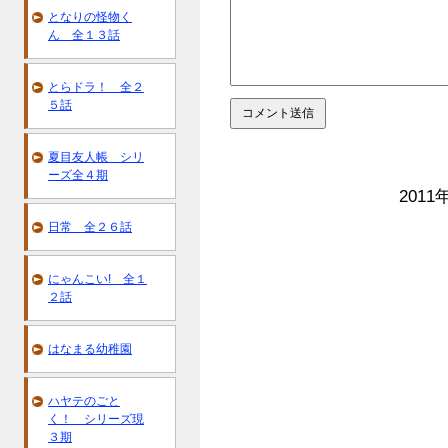
となりの怪物く
ん 全１３話
とらドラ！ 全２
５話
夏目友人帳 シリ
ーズ全４期
2011
日常 全２６話
にゃんこい! 全１
２話
はなまる幼稚園
ハヤテのごと
く！ シリーズ現
３期