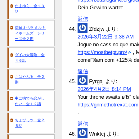
たまゆら 全１３
Dein Gewinn wartet.
話
返信
探偵オペラ ミルキ
Zfdzjw
より:
ィホームズ シリ
2026年3月22日 9:38 AM
ーズ全２期
Jogue no cassino que mai
https://mostbetpt.pro/
, M
ダイの大冒険 全
comeГ§am com +125% de 
４６話
返信
ちはやふる 全２
Fyrgaj
より:
期
2026年4月2日 8:14 PM
Your throne awaits вЂ” cl
中二病でも恋がし
たい 全１２話
https://gnmethotrexat.com
.
ちょびっツ 全２
返信
６話
Wnktcj
より: