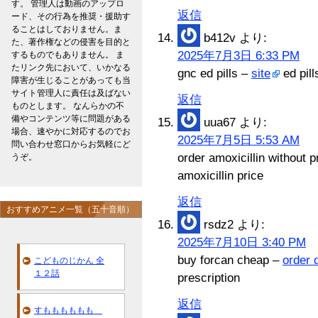
す。 管理人は動画のアップロ
返信
ード、その行為を推奨・援助す
ることはしておりません。ま
b412v
より:
た、著作権などの侵害を目的と
2025年7月3日 6:33 PM
するものでもありません。 ま
たリンク先において、いかなる
gnc ed pills –
site
ed pill
障害が生じることがあっても当
サイト管理人に責任は及ばない
返信
ものとします。 なんらかの不
備やコンテンツ等に問題がある
uua67
より:
場合、速やかに対応するのでお
2025年7月5日 5:53 AM
問い合わせ窓口からお気軽にど
order amoxicillin without p
うぞ。
amoxicillin price
返信
おすすめアニメ一覧（五十音順）
rsdz2
より:
2025年7月10日 3:40 PM
buy forcan cheap –
order 
こどものじかん 全
１２話
prescription
返信
すもももももも