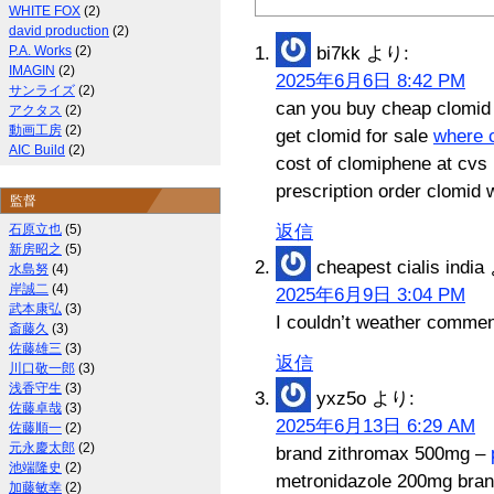
WHITE FOX
(2)
david production
(2)
P.A. Works
(2)
bi7kk
より:
IMAGIN
(2)
2025年6月6日 8:42 PM
サンライズ
(2)
can you buy cheap clomid f
アクタス
(2)
動画工房
(2)
get clomid for sale
where c
AIC Build
(2)
cost of clomiphene at cvs
prescription order clomid w
監督
石原立也
(5)
返信
新房昭之
(5)
cheapest cialis india
水島努
(4)
岸誠二
(4)
2025年6月9日 3:04 PM
武本康弘
(3)
I couldn’t weather comment
斎藤久
(3)
佐藤雄三
(3)
返信
川口敬一郎
(3)
浅香守生
(3)
yxz5o
より:
佐藤卓哉
(3)
2025年6月13日 6:29 AM
佐藤順一
(2)
元永慶太郎
(2)
brand zithromax 500mg –
池端隆史
(2)
metronidazole 200mg bra
加藤敏幸
(2)