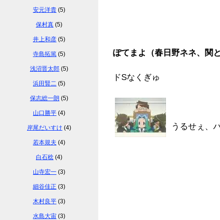
安元洋貴
(5)
保村真
(5)
井上和彦
(5)
ぽてまよ（春日野ネネ、関
寺島拓篤
(5)
浅沼晋太郎
(5)
ドSなくぎゅ
浜田賢二
(5)
保志総一朗
(5)
山口勝平
(4)
うるせぇ、
岸尾だいすけ
(4)
若本規夫
(4)
白石稔
(4)
山寺宏一
(3)
細谷佳正
(3)
木村良平
(3)
水島大宙
(3)