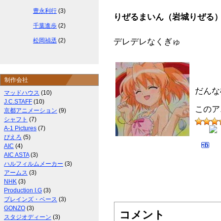
豊永利行
(3)
りぜるまいん（岩城りぜる
千葉進歩
(2)
松岡禎丞
(2)
デレデレなくぎゅ
制作会社
だんな
マッドハウス
(10)
J.C.STAFF
(10)
このア
京都アニメーション
(9)
シャフト
(7)
A-1 Pictures
(7)
ぴえろ
(5)
AIC
(4)
AIC ASTA
(3)
ハルフィルムメーカー
(3)
アームス
(3)
NHK
(3)
Production I.G
(3)
ブレインズ・ベース
(3)
GONZO
(3)
コメント
スタジオディーン
(3)