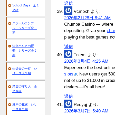
返信
School Days 全１
２話
Vcmpxh
より:
2026年2月28日 8:41 AM
スクールランブ
Chumba Casino — where pl
ル シリーズ全三
depositing. Grab your
chu
期
playing the best games no
涼宮ハルヒの憂
返信
鬱 シリーズ全２
Tnjemi
より:
期
2026年3月4日 4:25 AM
Experience the best online
生徒会の一存 シ
リーズ現２期
slots
. New users get 500
net of up to $1,000 in cred
dealers—it’s all here!
精霊の守り人 全
２６話
返信
Recyqj
より:
瀬戸の花嫁 シリ
ーズ全２期
2026年3月7日 5:40 AM