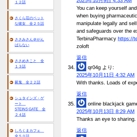
2025年10月9日 4:33 AM
１２話
You can keep yourself and
when buying pharmaceutic
さくら荘のペット
manipulate legally and sel
な彼女 全２５話
and safeguards over the e
TerbinaPharmacy
https://
ささみさん＠がん
ばらない
zoloft
返信
ささめきこと 全
１３話
qr04g
より:
2025年10月11日 4:32 AM
With thanks. Loads of exp
屍鬼 全２２話
返信
シュタインズ・ゲ
online blackjack gam
ート
STEINS;GATE 全
2025年10月13日 8:29 AM
２４話
Thanks an eye to sharing. It
返信
しろくまカフェ
全５０話