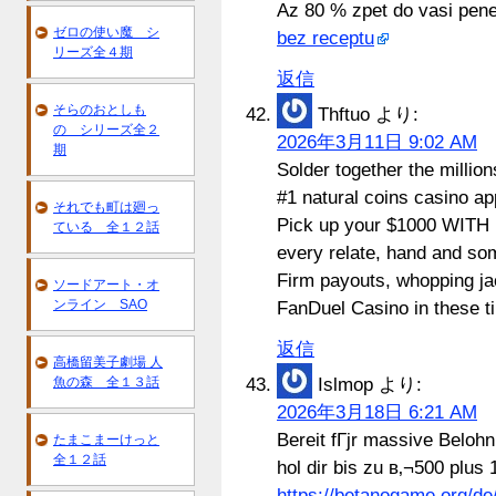
Az 80 % zpet do vasi pene
ゼロの使い魔 シ
bez receptu
リーズ全４期
返信
そらのおとしも
Thftuo
より:
の シリーズ全２
2026年3月11日 9:02 AM
期
Solder together the millio
#1 natural coins casino ap
それでも町は廻っ
Pick up your $1000 WITH
ている 全１２話
every relate, hand and som
Firm payouts, whopping ja
ソードアート・オ
ンライン SAO
FanDuel Casino in these ti
返信
高橋留美子劇場 人
魚の森 全１３話
Islmop
より:
2026年3月18日 6:21 AM
Bereit fГјr massive Beloh
たまこまーけっと
全１２話
hol dir bis zu в‚¬500 plus 
https://betanogame.org/de