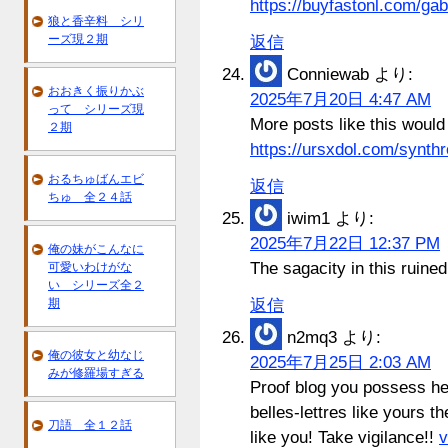
https://buyfastonl.com/gab
狼と香辛料 シリ
ーズ現２期
返信
Conniewab
より:
おおきく振りかぶ
2025年7月20日 4:47 AM
って シリーズ現
More posts like this would
２期
https://ursxdol.com/synthr
おるちゅばんエビ
返信
ちゅ 全２４話
iwim1
より:
2025年7月22日 12:37 PM
俺の妹がこんなに
The sagacity in this ruined
可愛いわけがな
い シリーズ全２
期
返信
n2mq3
より:
俺の彼女と幼なじ
2025年7月25日 2:03 AM
みが修羅場すぎる
Proof blog you possess here
belles-lettres like yours th
刀語 全１２話
like you! Take vigilance!!
v