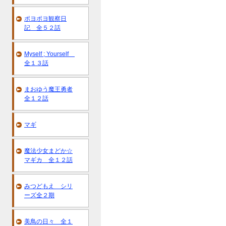
ポヨポヨ観察日
記 全５２話
Myself ; Yourself
全１３話
まおゆう魔王勇者
全１２話
マギ
魔法少女まどか☆
マギカ 全１２話
みつどもえ シリ
ーズ全２期
美鳥の日々 全１