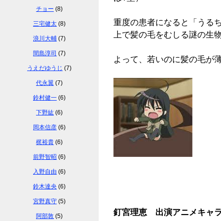
チョー
(8)
重度の患者になると「うる
三宅健太
(8)
上で髪の毛をむしる謎の生
浪川大輔
(7)
間島淳司
(7)
よって、若いのに髪の毛が
うえだゆうじ
(7)
代永翼
(7)
鈴村健一
(6)
下野紘
(6)
岡本信彦
(6)
梶裕貴
(6)
前野智昭
(6)
入野自由
(6)
鈴木達央
(6)
宮野真守
(5)
釘宮理恵 出演アニメキャ
阿部敦
(5)