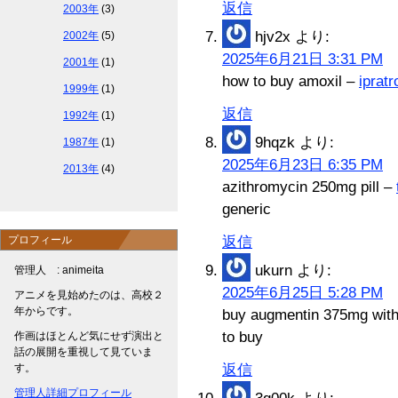
返信
2003年
(3)
hjv2x
より:
2002年
(5)
2025年6月21日 3:31 PM
2001年
(1)
how to buy amoxil –
iprat
1999年
(1)
返信
1992年
(1)
9hqzk
より:
1987年
(1)
2025年6月23日 6:35 PM
2013年
(4)
azithromycin 250mg pill –
generic
プロフィール
返信
ukurn
より:
管理人 : animeita
2025年6月25日 5:28 PM
アニメを見始めたのは、高校２
年からです。
buy augmentin 375mg with
to buy
作画はほとんど気にせず演出と
話の展開を重視して見ていま
す。
返信
管理人詳細プロフィール