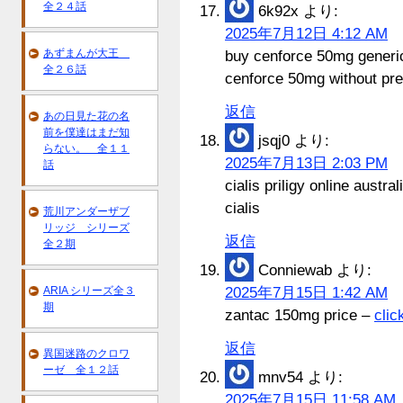
全２４話
6k92x
より:
2025年7月12日 4:12 AM
あずまんが大王
buy cenforce 50mg generi
全２６話
cenforce 50mg without pre
返信
あの日見た花の名
前を僕達はまだ知
jsqj0
より:
らない。 全１１
2025年7月13日 2:03 PM
話
cialis priligy online austra
cialis
荒川アンダーザブ
リッジ シリーズ
返信
全２期
Conniewab
より:
ARIA シリーズ全３
2025年7月15日 1:42 AM
期
zantac 150mg price –
clic
返信
異国迷路のクロワ
ーゼ 全１２話
mnv54
より:
2025年7月15日 11:58 AM