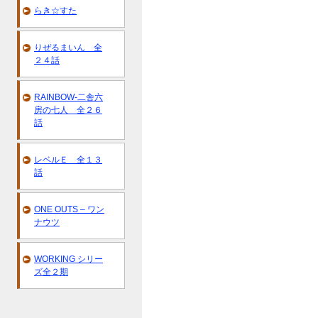
らき☆すた
りぜるまいん 全
２４話
RAINBOW-二舎六
房の七人 全２６
話
レベルＥ 全１３
話
ONE OUTS – ワン
ナウツ
WORKING シリー
ズ全２期