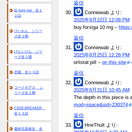
返信
紅 kure-nai 全１
Conniewab
より:
２話
2025年8月22日 12:06 PM
buy forxiga 10 mg –
https:
けいおん シリー
ズ全２期
返信
Conniewab
より:
げんしけん シリ
2025年8月25日 12:26 PM
ーズ全２期
orlistat pill –
on this site
恋風 全１３話
返信
Conniewab
より:
コードギアス シ
2025年8月31日 10:45 AM
リーズ全２期
The depth in this piece is
mod=space&uid=230374
C0DE:BREAKER
全１３話
返信
HrieThult
より:
最終兵器彼女 全