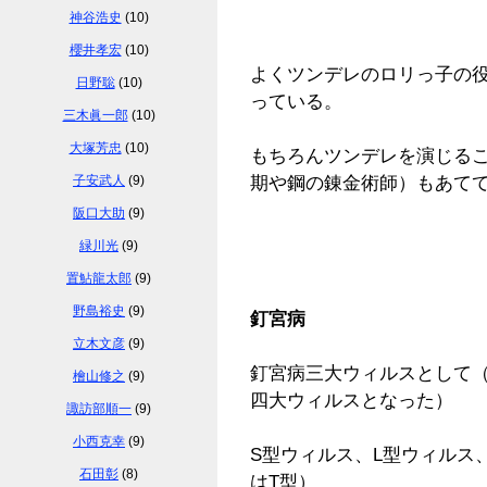
神谷浩史
(10)
櫻井孝宏
(10)
よくツンデレのロリっ子の
日野聡
(10)
っている。
三木眞一郎
(10)
大塚芳忠
(10)
もちろんツンデレを演じる
子安武人
(9)
期や鋼の錬金術師）もあて
阪口大助
(9)
緑川光
(9)
置鮎龍太郎
(9)
野島裕史
(9)
釘宮病
立木文彦
(9)
釘宮病三大ウィルスとして
檜山修之
(9)
四大ウィルスとなった）
諏訪部順一
(9)
小西克幸
(9)
S型ウィルス、L型ウィルス
石田彰
(8)
はT型）