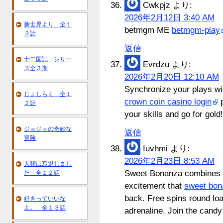
Cwkpjz
より:
2026年2月12日 3:40 AM
新世界より 全１
betmgm ME
betmgm-play
３話
返信
十二国記 シリー
Evrdzu
より:
ズ全３期
2026年2月20日 12:10 AM
Synchronize your plays wi
じょしらく 全１
crown coin casino login
p
２話
your skills and go for gold!
ジョジョの奇妙な
返信
冒険
Iuvhmi
より:
2026年2月23日 8:53 AM
人類は衰退しまし
Sweet Bonanza combines ey
た 全１２話
excitement that
sweet bon
back. Free spins round loa
好きっていいな
よ。 全１３話
adrenaline. Join the candy