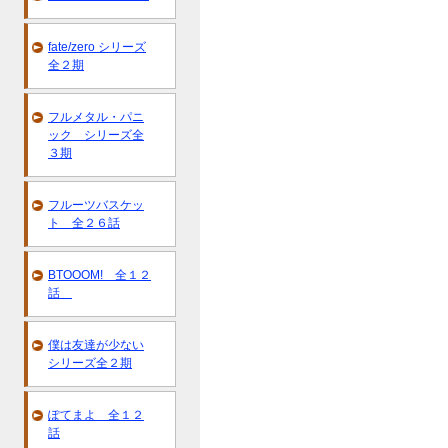
fate/zero シリーズ
全２期
フルメタル・パニ
ック シリーズ全
３期
フルーツバスケッ
ト 全２６話
BTOOOM! 全１２
話
僕は友達が少ない
シリーズ全２期
ぽてまよ 全１２
話