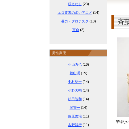
萌えなし
(23)
エロ要素の多いアニメ
(14)
斉
暴力・グロテスク
(10)
百合
(2)
男性声優
小山力也
(16)
福山潤
(15)
中村悠一
(14)
小野大輔
(14)
杉田智和
(14)
関智一
(14)
藤原啓治
(11)
半端な
吉野裕行
(11)