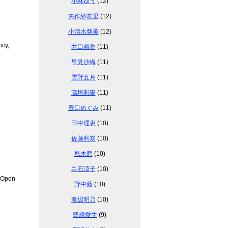
小林ゆう
(12)
矢作紗友里
(12)
小清水亜美
(12)
ncy,
井口裕香
(11)
早見沙織
(11)
雪野五月
(11)
高垣彩陽
(11)
豊口めぐみ
(11)
田中理恵
(10)
佐藤利奈
(10)
悠木碧
(10)
白石涼子
(10)
. Open
野中藍
(10)
渡辺明乃
(10)
豊崎愛生
(9)