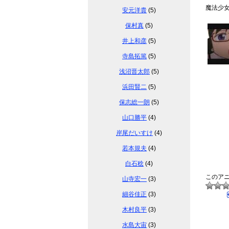
魔法少
安元洋貴
(5)
保村真
(5)
井上和彦
(5)
寺島拓篤
(5)
浅沼晋太郎
(5)
浜田賢二
(5)
保志総一朗
(5)
山口勝平
(4)
岸尾だいすけ
(4)
若本規夫
(4)
白石稔
(4)
このア
山寺宏一
(3)
細谷佳正
(3)
木村良平
(3)
水島大宙
(3)