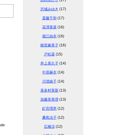
田村ゆかり
(17)
沢城みゆき
(17)
斎藤千和
(17)
花澤香菜
(16)
堀江由衣
(16)
能登麻美子
(16)
戸松遥
(15)
井上喜久子
(14)
中原麻衣
(14)
川澄綾子
(14)
喜多村英梨
(13)
加藤英美理
(13)
釘宮理恵
(12)
桑島法子
(12)
ade
広橋涼
(12)