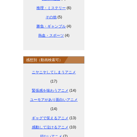
推理・ミステリー
(6)
その他
(5)
勝負・ギャンブル
(4)
熱血・スポーツ
(4)
感想別（動画検索可）
ニヤニヤしてしまうアニメ
(17)
緊張感を味わうアニメ
(14)
ユーモアがあり面白いアニメ
(14)
ギャグで笑えるアニメ
(13)
感動して泣けるアニメ
(10)
切ないアニメ
(7)