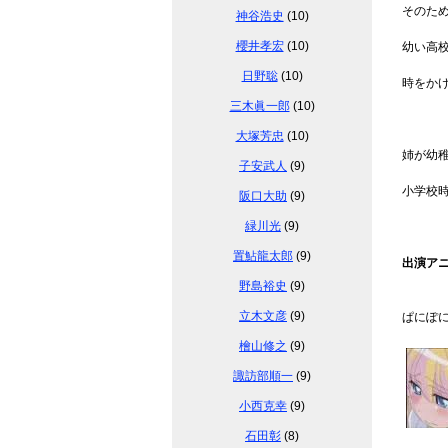
そのた
神谷浩史
(10)
櫻井孝宏
(10)
幼い高
日野聡
(10)
時をか
三木眞一郎
(10)
大塚芳忠
(10)
姉が幼
子安武人
(9)
小学校
阪口大助
(9)
緑川光
(9)
置鮎龍太郎
(9)
出演ア
野島裕史
(9)
立木文彦
(9)
ぱにぽ
檜山修之
(9)
諏訪部順一
(9)
小西克幸
(9)
石田彰
(8)