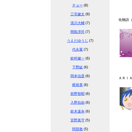
チョー
(8)
三宅健太
(8)
化物語
浪川大輔
(7)
間島淳司
(7)
うえだゆうじ
(7)
代永翼
(7)
鈴村健一
(6)
下野紘
(6)
岡本信彦
(6)
ＡＲＩ
梶裕貴
(6)
前野智昭
(6)
入野自由
(6)
鈴木達央
(6)
宮野真守
(5)
阿部敦
(5)