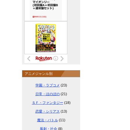
アニメジャンル別
学園・ラブコメ
(23)
日常・ほのぼの
(21)
ＳＦ・ファンタジー
(18)
恋愛・シリアス
(13)
魔法・バトル
(11)
風刺・社会
(8)