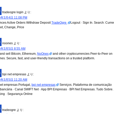
tradeogre login
より:
5年3月4日 11:08 PM
nces Active Orders Withdraw Deposit
TradeOgre
Logout · Sign In. Search: Curre
et, Change, Price
noones
より:
5年3月5日 8:55 AM
and sell Bitcoin, Ethereum,
NoOnes
and other cryptocurrencies Peer-to-Peer on
es. Secure, fast, and user-friendly transactions on a trusted platform.
bpi net empresas
より:
5年3月5日 11:20 AM
net empresas Portugal,
bpi net empresas
Serviços. Plataforma de comunicação
ibancária · Canal SWIFT Net · App BPI Empresas · BPI Net Empresas. Tudo Sobre
ing · Segurança Online
tradeogre
より: