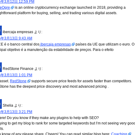
5年3月12日 12:59 PM
deOgre
is an online cryptocurrency exchange launched in 2018, providing a
ghtforward platform for buying, selling, and trading various digital assets.
ibercaja empresas
より:
5年3月13日 9:43 AM
E é o banco central dos
ibercaja empresas
países da UE que utilizam o euro. O
cipal objetivo é a manutenção da estabilidade de preços. Para o efeito
RedStone Finance
より:
5年3月13日 1:01 PM
asset.
RedStone
supports secure price feeds for assets faster than competitors.
tone has the deepest price discovery and most advanced pricing .
Shelia
より:
5年3月13日 3:21 PM
here! Do you know if they make any plugins to help with SEO?
trying to get my blog to rank for some targeted keywords but I’m not seeing very goo
ts.
ou know of any please share. Cheers! You can read similar blog here:
Coaching