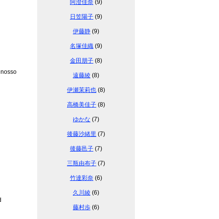
阿澄佳奈
(9)
日笠陽子
(9)
伊藤静
(9)
名塚佳織
(9)
金田朋子
(8)
 nosso
遠藤綾
(8)
伊瀬茉莉也
(8)
高橋美佳子
(8)
ゆかな
(7)
後藤沙緒里
(7)
後藤邑子
(7)
三瓶由布子
(7)
竹達彩奈
(6)
久川綾
(6)
d
藤村歩
(6)