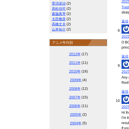
202
菅沼栄治
(2)
Tra
高松信司
(2)
strai
森脇真琴
(2)
太田雅彦
(2)
返信
高橋丈夫
(2)
山本祐介
(2)
202
O BC
アニメ年代別
prin
2012年
(17)
返信
2011年
(11)
2010年
(16)
202
Any 
2009年
(4)
RedS
2008年
(12)
返信
2007年
(15)
2006年
(11)
202
Hi t
2005年
(2)
I’m 
resul
2004年
(5)
If y