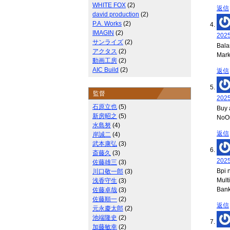
WHITE FOX
(2)
返信
david production
(2)
P.A. Works
(2)
IMAGIN
(2)
202
サンライズ
(2)
Bala
アクタス
(2)
Mark
動画工房
(2)
AIC Build
(2)
返信
監督
202
石原立也
(5)
Buy 
新房昭之
(5)
NoOn
水島努
(4)
返信
岸誠二
(4)
武本康弘
(3)
斎藤久
(3)
202
佐藤雄三
(3)
Bpi 
川口敬一郎
(3)
Mult
浅香守生
(3)
Bank
佐藤卓哉
(3)
佐藤順一
(2)
返信
元永慶太郎
(2)
池端隆史
(2)
加藤敏幸
(2)