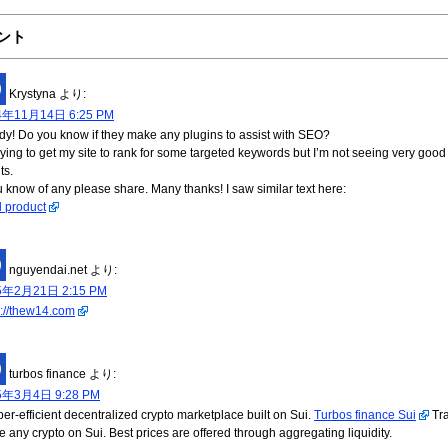
ント
Krystyna
より:
4年11月14日 6:25 PM
y! Do you know if they make any plugins to assist with SEO?
trying to get my site to rank for some targeted keywords but I’m not seeing very good
ts.
ou know of any please share. Many thanks! I saw similar text here:
 product
nguyendai.net
より:
5年2月21日 2:15 PM
s://thew14.com
turbos finance
より:
5年3月4日 9:28 PM
per-efficient decentralized crypto marketplace built on Sui.
Turbos finance Sui
Tr
e any crypto on Sui. Best prices are offered through aggregating liquidity.