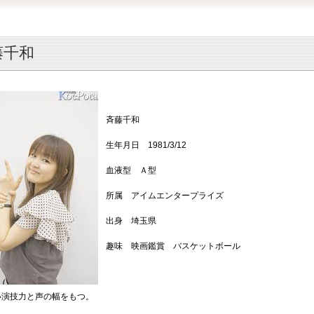
藤千和
斉藤千和
生年月日 1981/3/12
血液型 Ａ型
所属 アイムエンタープライズ
出身 埼玉県
趣味 映画鑑賞 バスケットボール
い演技力と声の幅をもつ。