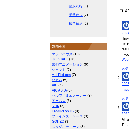
豊永利行
(3)
コメ
千葉進歩
(2)
松岡禎丞
(2)
202
Howd
I’m 
制作会社
resul
マッドハウス
(10)
If y
J.C.STAFF
(10)
Wool
京都アニメーション
(9)
返信
シャフト
(7)
A-1 Pictures
(7)
ぴえろ
(5)
202
AIC
(4)
http
AIC ASTA
(3)
ハルフィルムメーカー
(3)
返信
アームス
(3)
NHK
(3)
Production I.G
(3)
202
ブレインズ・ベース
(3)
A hy
GONZO
(3)
Trad
スタジオディーン
(3)