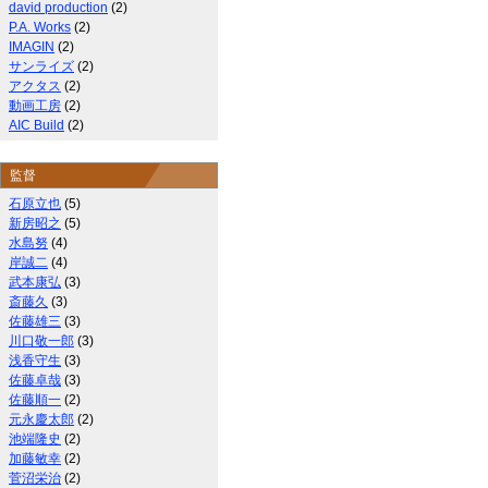
david production
(2)
P.A. Works
(2)
IMAGIN
(2)
サンライズ
(2)
アクタス
(2)
動画工房
(2)
AIC Build
(2)
監督
石原立也
(5)
新房昭之
(5)
水島努
(4)
岸誠二
(4)
武本康弘
(3)
斎藤久
(3)
佐藤雄三
(3)
川口敬一郎
(3)
浅香守生
(3)
佐藤卓哉
(3)
佐藤順一
(2)
元永慶太郎
(2)
池端隆史
(2)
加藤敏幸
(2)
菅沼栄治
(2)