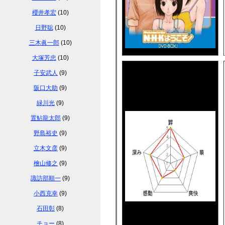
櫻井孝宏
(10)
日野聡
(10)
三木眞一郎
(10)
大塚芳忠
(10)
子安武人
(9)
阪口大助
(9)
緑川光
(9)
置鮎龍太郎
(9)
野島裕史
(9)
立木文彦
(9)
檜山修之
(9)
諏訪部順一
(9)
小西克幸
(9)
石田彰
(8)
チョー
(8)