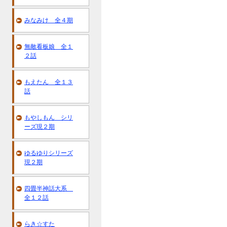
みなみけ 全４期
無敵看板娘 全１
２話
もえたん 全１３
話
もやしもん シリ
ーズ現２期
ゆるゆりシリーズ
現２期
四畳半神話大系
全１２話
らき☆すた