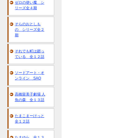
ゼロの使い魔 シ
リーズ全４期
そらのおとしも
の シリーズ全２
期
それでも町は廻っ
ている 全１２話
ソードアート・オ
ンライン SAO
高橋留美子劇場 人
魚の森 全１３話
たまこまーけっと
全１２話
たまゆら 全１３