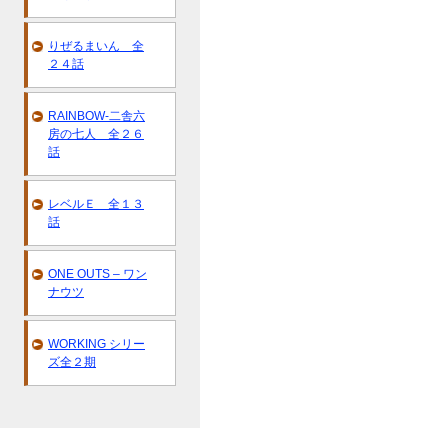
りぜるまいん 全
２４話
RAINBOW-二舎六
房の七人 全２６
話
レベルＥ 全１３
話
ONE OUTS – ワン
ナウツ
WORKING シリー
ズ全２期