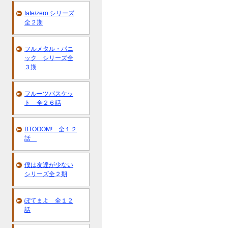
fate/zero シリーズ
全２期
フルメタル・パニ
ック シリーズ全
３期
フルーツバスケッ
ト 全２６話
BTOOOM! 全１２
話
僕は友達が少ない
シリーズ全２期
ぽてまよ 全１２
話