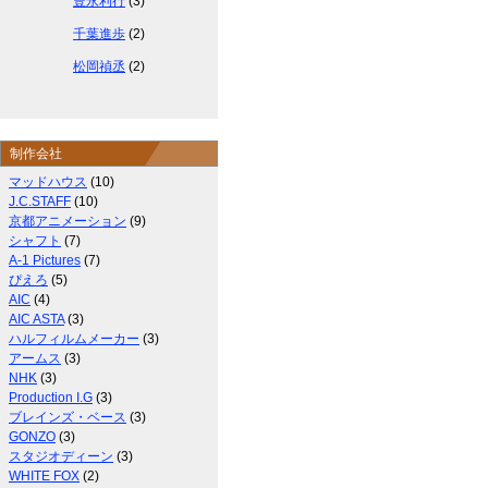
豊永利行
(3)
千葉進歩
(2)
松岡禎丞
(2)
制作会社
マッドハウス
(10)
J.C.STAFF
(10)
京都アニメーション
(9)
シャフト
(7)
A-1 Pictures
(7)
ぴえろ
(5)
AIC
(4)
AIC ASTA
(3)
ハルフィルムメーカー
(3)
アームス
(3)
NHK
(3)
Production I.G
(3)
ブレインズ・ベース
(3)
GONZO
(3)
スタジオディーン
(3)
WHITE FOX
(2)