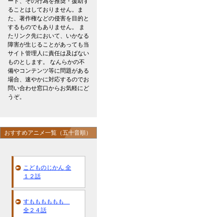
ード、その行為を推奨・援助す
ることはしておりません。ま
た、著作権などの侵害を目的と
するものでもありません。 ま
たリンク先において、いかなる
障害が生じることがあっても当
サイト管理人に責任は及ばない
ものとします。 なんらかの不
備やコンテンツ等に問題がある
場合、速やかに対応するのでお
問い合わせ窓口からお気軽にど
うぞ。
おすすめアニメ一覧（五十音順）
こどものじかん 全
１２話
すもももももも
全２４話