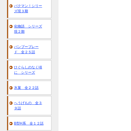
バクマン！シリー
ズ現３期
化物語 シリーズ
現２期
バンブーブレー
ド 全２５話
ひぐらしのなく頃
に シリーズ
氷菓 全２２話
へうげもの 全３
９話
B型H系 全１２話