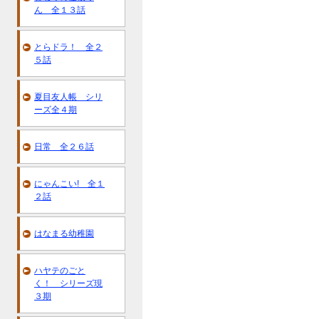
ん 全１３話
とらドラ！ 全２
５話
夏目友人帳 シリ
ーズ全４期
日常 全２６話
にゃんこい! 全１
２話
はなまる幼稚園
ハヤテのごと
く！ シリーズ現
３期