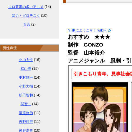
エロ要素の多いアニメ
(14)
暴力・グロテスク
(10)
百合
(2)
NHKにようこそ！ wikiへ
おすすめ ★★★
制作 GONZO
男性声優
監督 山本裕介
小山力也
(16)
アニメジャンル 風刺・引
福山潤
(15)
引きこもり青年。見事社会
中村悠一
(14)
小野大輔
(14)
杉田智和
(14)
関智一
(14)
藤原啓治
(11)
吉野裕行
(11)
神谷浩史
(10)