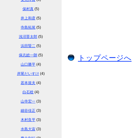
保村真
(5)
井上和彦
(5)
寺島拓篤
(5)
浅沼晋太郎
(5)
浜田賢二
(5)
保志総一朗
(5)
トップページへ
山口勝平
(4)
岸尾だいすけ
(4)
若本規夫
(4)
白石稔
(4)
山寺宏一
(3)
細谷佳正
(3)
木村良平
(3)
水島大宙
(3)