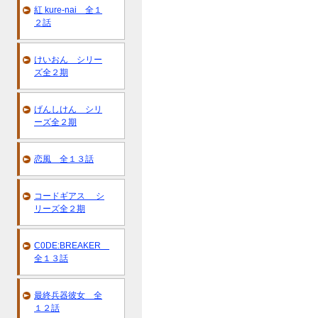
紅 kure-nai 全１
２話
けいおん シリー
ズ全２期
げんしけん シリ
ーズ全２期
恋風 全１３話
コードギアス シ
リーズ全２期
C0DE:BREAKER
全１３話
最終兵器彼女 全
１２話