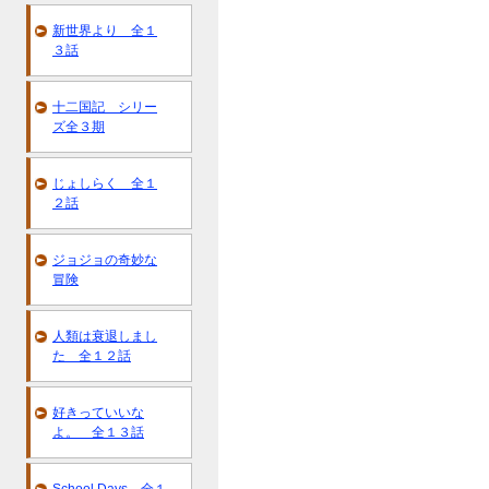
新世界より 全１
３話
十二国記 シリー
ズ全３期
じょしらく 全１
２話
ジョジョの奇妙な
冒険
人類は衰退しまし
た 全１２話
好きっていいな
よ。 全１３話