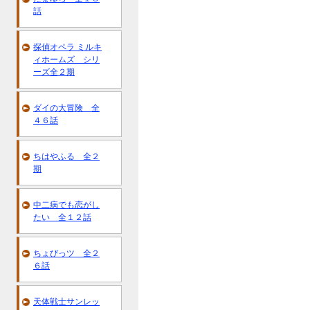
話
探偵オペラ ミルキ
ィホームズ シリ
ーズ全２期
ダイの大冒険 全
４６話
ちはやふる 全２
期
中二病でも恋がし
たい 全１２話
ちょびっツ 全２
６話
天体戦士サンレッ