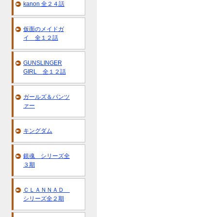
kanon 全２４話
仮面のメイドガ
イ 全１２話
GUNSLINGER
GIRL 全１２話
ガールズ＆パンツ
ァー
キングダム
銀魂 シリーズ全
３期
ＣＬＡＮＮＡＤ
シリーズ全２期