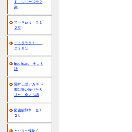
ド シリーズ全２
期
てーきゅう 全１
２話
デュラララ！！
全２６話
true tears 全１３
話
闘牌伝説アカギ 〜
闇に舞い降りた天
才〜 全２６話
図書館戦争 全１
２話
となりの怪物く