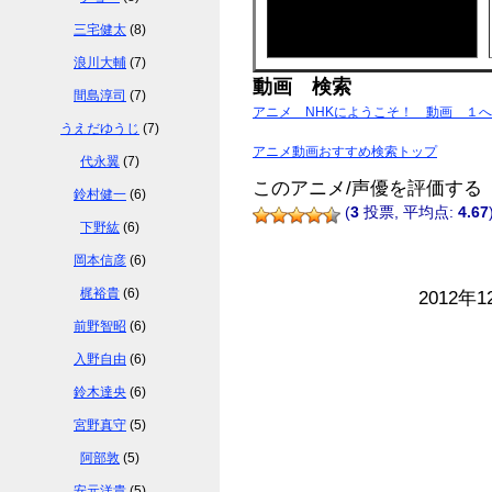
三宅健太
(8)
浪川大輔
(7)
動画 検索
間島淳司
(7)
アニメ NHKにようこそ！ 動画 １へ
うえだゆうじ
(7)
アニメ動画おすすめ検索トップ
代永翼
(7)
このアニメ/声優を評価する
鈴村健一
(6)
(
3
投票, 平均点:
4.67
下野紘
(6)
岡本信彦
(6)
梶裕貴
(6)
2012年1
前野智昭
(6)
入野自由
(6)
鈴木達央
(6)
宮野真守
(5)
阿部敦
(5)
安元洋貴
(5)