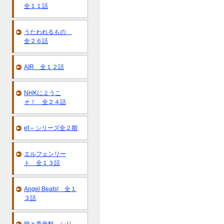
全１１話
うたわれるもの
全２６話
AIR 全１２話
NHKにようこ
そ！ 全２４話
ef – シリーズ全２期
エルフェンリー
ト 全１３話
Angel Beats! 全１
３話