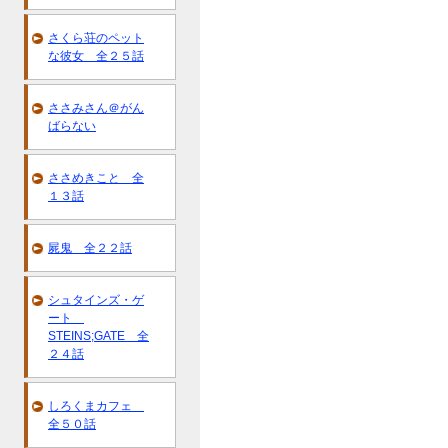
さくら荘のペット
な彼女 全２５話
ささみさん＠がん
ばらない
ささめきこと 全
１３話
屍鬼 全２２話
シュタインズ・ゲ
ート
STEINS;GATE 全
２４話
しろくまカフェ
全５０話