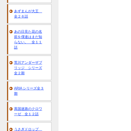
あずまんが大王
全２６話
あの日見た花の名
前を僕達はまだ知
らない。 全１１
話
荒川アンダーザブ
リッジ シリーズ
全２期
ARIA シリーズ全３
期
異国迷路のクロワ
ーゼ 全１２話
うさぎドロップ