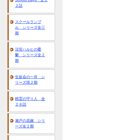
School Days 全１
２話
スクールランブ
ル シリーズ全三
期
涼宮ハルヒの憂
鬱 シリーズ全２
期
生徒会の一存 シ
リーズ現２期
精霊の守り人 全
２６話
瀬戸の花嫁 シリ
ーズ全２期