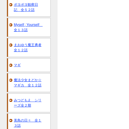
ポヨポヨ観察日
記 全５２話
Myself ; Yourself
全１３話
まおゆう魔王勇者
全１２話
マギ
魔法少女まどか☆
マギカ 全１２話
みつどもえ シリ
ーズ全２期
美鳥の日々 全１
３話