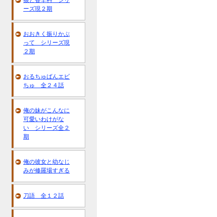
狼と香辛料 シリ
ーズ現２期
おおきく振りかぶ
って シリーズ現
２期
おるちゅばんエビ
ちゅ 全２４話
俺の妹がこんなに
可愛いわけがな
い シリーズ全２
期
俺の彼女と幼なじ
みが修羅場すぎる
刀語 全１２話