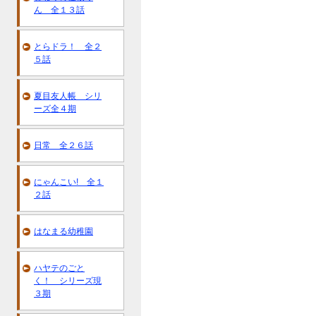
ん 全１３話
とらドラ！ 全２
５話
夏目友人帳 シリ
ーズ全４期
日常 全２６話
にゃんこい! 全１
２話
はなまる幼稚園
ハヤテのごと
く！ シリーズ現
３期