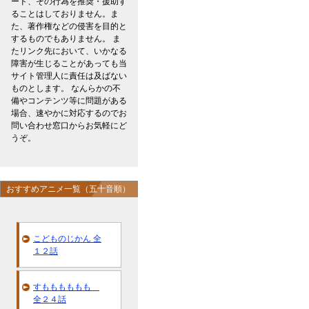
ード、その行為を推奨・援助す
ることはしておりません。ま
た、著作権などの侵害を目的と
するものでもありません。 ま
たリンク先において、いかなる
障害が生じることがあっても当
サイト管理人に責任は及ばない
ものとします。 なんらかの不
備やコンテンツ等に問題がある
場合、速やかに対応するのでお
問い合わせ窓口からお気軽にど
うぞ。
おすすめアニメ一覧（五十音順）
こどものじかん 全
１２話
すもももももも
全２４話