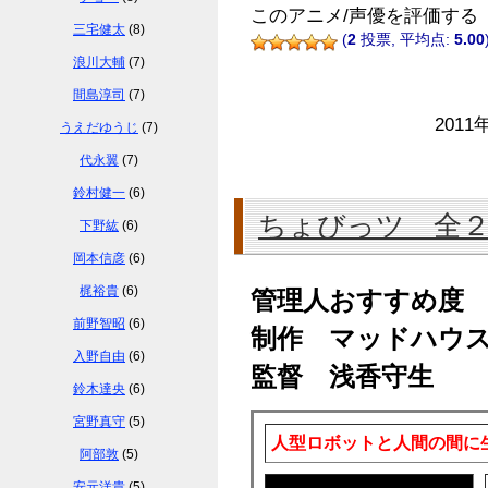
このアニメ/声優を評価する
三宅健太
(8)
(
2
投票, 平均点:
5.00
浪川大輔
(7)
間島淳司
(7)
2011
うえだゆうじ
(7)
代永翼
(7)
鈴村健一
(6)
ちょびっツ 全
下野紘
(6)
岡本信彦
(6)
梶裕貴
(6)
管理人おすすめ度
前野智昭
(6)
制作 マッドハウ
入野自由
(6)
監督 浅香守生
鈴木達央
(6)
宮野真守
(5)
人型ロボットと人間の間に
阿部敦
(5)
安元洋貴
(5)