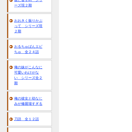
狼と香辛料 シリ
ーズ現２期
おおきく振りかぶ
って シリーズ現
２期
おるちゅばんエビ
ちゅ 全２４話
俺の妹がこんなに
可愛いわけがな
い シリーズ全２
期
俺の彼女と幼なじ
みが修羅場すぎる
刀語 全１２話