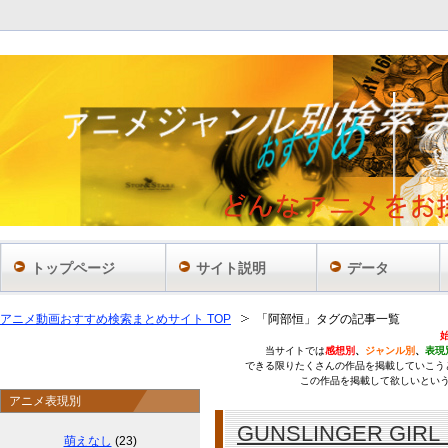
あ
トップページ
サイト説明
データ
アニメ動画おすすめ検索まとめサイト TOP
「阿部恒」タグの記事一覧
当サイトでは
感想別
、
ジャンル別
、
表現
できる限りたくさんの作品を掲載していこう
この作品を掲載して欲しいとい
アニメ表現別
GUNSLINGER GI
萌えなし
(23)