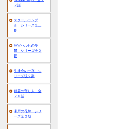
School Days 全１
２話
スクールランブ
ル シリーズ全三
期
涼宮ハルヒの憂
鬱 シリーズ全２
期
生徒会の一存 シ
リーズ現２期
精霊の守り人 全
２６話
瀬戸の花嫁 シリ
ーズ全２期