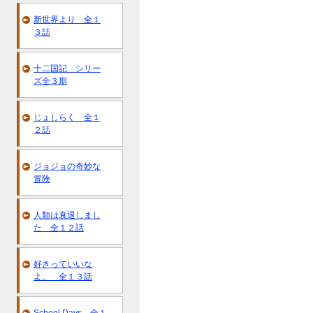
新世界より 全１
３話
十二国記 シリー
ズ全３期
じょしらく 全１
２話
ジョジョの奇妙な
冒険
人類は衰退しまし
た 全１２話
好きっていいな
よ。 全１３話