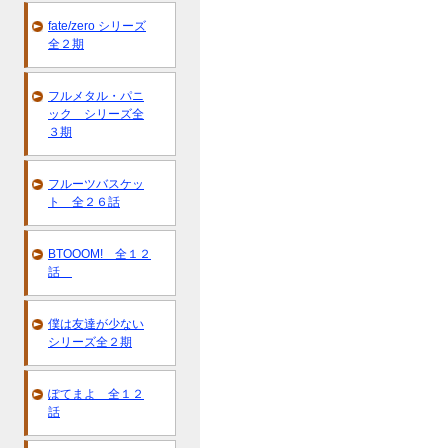
fate/zero シリーズ
全２期
フルメタル・パニ
ック シリーズ全
３期
フルーツバスケッ
ト 全２６話
BTOOOM! 全１２
話
僕は友達が少ない
シリーズ全２期
ぽてまよ 全１２
話