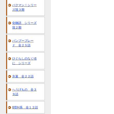
バクマン！シリー
ズ現３期
化物語 シリーズ
現２期
バンブーブレー
ド 全２５話
ひぐらしのなく頃
に シリーズ
氷菓 全２２話
へうげもの 全３
９話
B型H系 全１２話