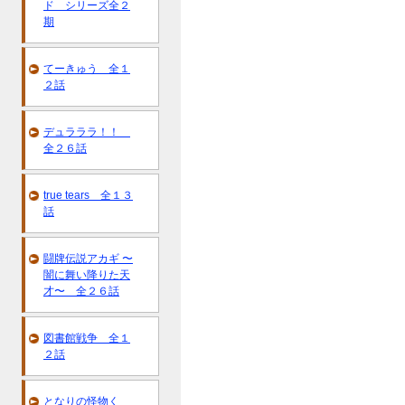
ド シリーズ全２
期
てーきゅう 全１
２話
デュラララ！！
全２６話
true tears 全１３
話
闘牌伝説アカギ 〜
闇に舞い降りた天
才〜 全２６話
図書館戦争 全１
２話
となりの怪物く