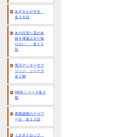
あずまんが大王
全２６話
あの日見た花の名
前を僕達はまだ知
らない。 全１１
話
荒川アンダーザブ
リッジ シリーズ
全２期
ARIA シリーズ全３
期
異国迷路のクロワ
ーゼ 全１２話
うさぎドロップ