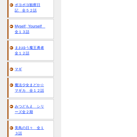
ポヨポヨ観察日
記 全５２話
Myself ; Yourself
全１３話
まおゆう魔王勇者
全１２話
マギ
魔法少女まどか☆
マギカ 全１２話
みつどもえ シリ
ーズ全２期
美鳥の日々 全１
３話