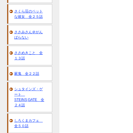
さくら荘のペット
な彼女 全２５話
ささみさん＠がん
ばらない
ささめきこと 全
１３話
屍鬼 全２２話
シュタインズ・ゲ
ート
STEINS;GATE 全
２４話
しろくまカフェ
全５０話