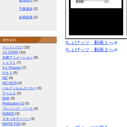
豊永利行
(3)
千葉進歩
(2)
松岡禎丞
(2)
制作会社
ちょびっツ 動画１へ
マッドハウス
(10)
ちょびっツ 動画２へ
J.C.STAFF
(10)
京都アニメーション
(9)
シャフト
(7)
A-1 Pictures
(7)
ぴえろ
(5)
AIC
(4)
AIC ASTA
(3)
ハルフィルムメーカー
(3)
アームス
(3)
NHK
(3)
Production I.G
(3)
ブレインズ・ベース
(3)
GONZO
(3)
スタジオディーン
(3)
WHITE FOX
(2)