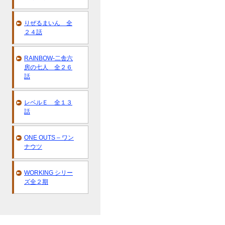
りぜるまいん 全
２４話
RAINBOW-二舎六
房の七人 全２６
話
レベルＥ 全１３
話
ONE OUTS – ワン
ナウツ
WORKING シリー
ズ全２期