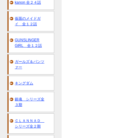
kanon 全２４話
仮面のメイドガ
イ 全１２話
GUNSLINGER
GIRL 全１２話
ガールズ＆パンツ
ァー
キングダム
銀魂 シリーズ全
３期
ＣＬＡＮＮＡＤ
シリーズ全２期