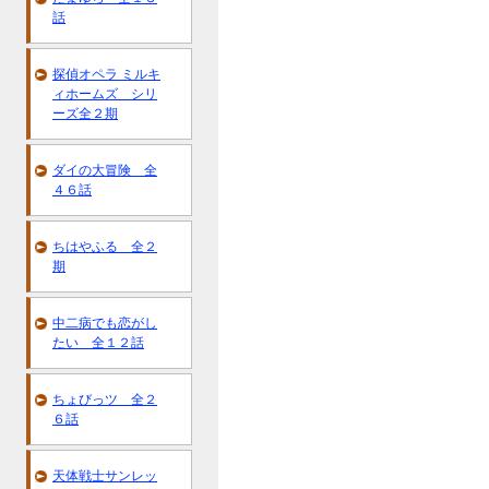
話
探偵オペラ ミルキ
ィホームズ シリ
ーズ全２期
ダイの大冒険 全
４６話
ちはやふる 全２
期
中二病でも恋がし
たい 全１２話
ちょびっツ 全２
６話
天体戦士サンレッ