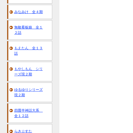
みなみけ 全４期
無敵看板娘 全１
２話
もえたん 全１３
話
もやしもん シリ
ーズ現２期
ゆるゆりシリーズ
現２期
四畳半神話大系
全１２話
らき☆すた