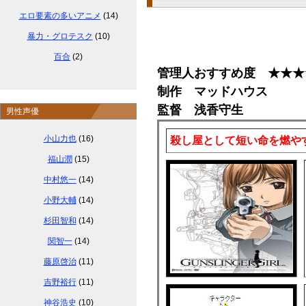
エロ要素の多いアニメ
(14)
暴力・グロテスク
(10)
百合
(2)
管理人おすすめ度 ★★★
制作 マッドハウス
監督 浅香守生
男性声優
小山力也
(16)
殺し屋として短い命を燃や
福山潤
(15)
中村悠一
(14)
小野大輔
(14)
杉田智和
(14)
関智一
(14)
藤原啓治
(11)
吉野裕行
(11)
神谷浩史
(10)