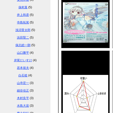
保村真
(5)
井上和彦
(5)
寺島拓篤
(5)
浅沼晋太郎
(5)
浜田賢二
(5)
保志総一朗
(5)
山口勝平
(4)
岸尾だいすけ
(4)
若本規夫
(4)
白石稔
(4)
山寺宏一
(3)
細谷佳正
(3)
木村良平
(3)
水島大宙
(3)