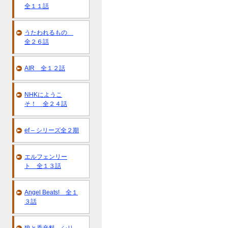
全１１話
うたわれるもの
全２６話
AIR 全１２話
NHKにようこ
そ！ 全２４話
ef – シリーズ全２期
エルフェンリー
ト 全１３話
Angel Beats! 全１
３話