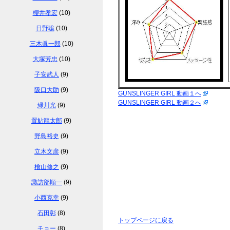
櫻井孝宏
(10)
日野聡
(10)
三木眞一郎
(10)
大塚芳忠
(10)
子安武人
(9)
阪口大助
(9)
GUNSLINGER GIRL 動画１へ
GUNSLINGER GIRL 動画２へ
緑川光
(9)
置鮎龍太郎
(9)
野島裕史
(9)
立木文彦
(9)
檜山修之
(9)
諏訪部順一
(9)
小西克幸
(9)
石田彰
(8)
トップページに戻る
チョー
(8)