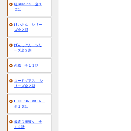
紅 kure-nai 全１
２話
けいおん シリー
ズ全２期
げんしけん シリ
ーズ全２期
恋風 全１３話
コードギアス シ
リーズ全２期
C0DE:BREAKER
全１３話
最終兵器彼女 全
１２話