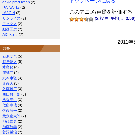
トップページに戻る
david production
(2)
P.A. Works
(2)
このアニメ/声優を評価する
IMAGIN
(2)
サンライズ
(2)
(
2
投票, 平均点:
3.50
アクタス
(2)
動画工房
(2)
AIC Build
(2)
2011年
監督
石原立也
(5)
新房昭之
(5)
水島努
(4)
岸誠二
(4)
武本康弘
(3)
斎藤久
(3)
佐藤雄三
(3)
川口敬一郎
(3)
浅香守生
(3)
佐藤卓哉
(3)
佐藤順一
(2)
元永慶太郎
(2)
池端隆史
(2)
加藤敏幸
(2)
菅沼栄治
(2)