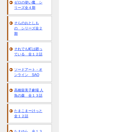
ゼロの使い魔 シ
リーズ全４期
そらのおとしも
の シリーズ全２
期
それでも町は廻っ
ている 全１２話
ソードアート・オ
ンライン SAO
高橋留美子劇場 人
魚の森 全１３話
たまこまーけっと
全１２話
たまゆら 全１３