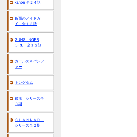
kanon 全２４話
仮面のメイドガ
イ 全１２話
GUNSLINGER
GIRL 全１２話
ガールズ＆パンツ
ァー
キングダム
銀魂 シリーズ全
３期
ＣＬＡＮＮＡＤ
シリーズ全２期