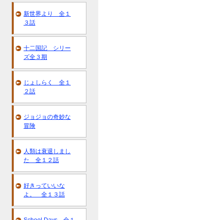
新世界より 全１
３話
十二国記 シリー
ズ全３期
じょしらく 全１
２話
ジョジョの奇妙な
冒険
人類は衰退しまし
た 全１２話
好きっていいな
よ。 全１３話