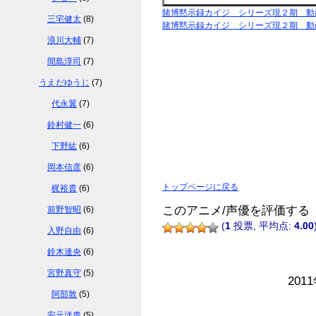
賭博黙示録カイジ シリーズ現２期 動
三宅健太
(8)
賭博黙示録カイジ シリーズ現２期 動
浪川大輔
(7)
間島淳司
(7)
うえだゆうじ
(7)
代永翼
(7)
鈴村健一
(6)
下野紘
(6)
岡本信彦
(6)
トップページに戻る
梶裕貴
(6)
このアニメ/声優を評価する
前野智昭
(6)
(
1
投票, 平均点:
4.00
入野自由
(6)
鈴木達央
(6)
宮野真守
(5)
201
阿部敦
(5)
安元洋貴
(5)