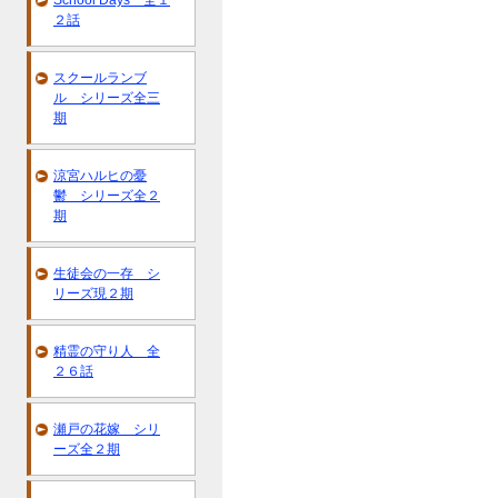
School Days 全１
２話
スクールランブ
ル シリーズ全三
期
涼宮ハルヒの憂
鬱 シリーズ全２
期
生徒会の一存 シ
リーズ現２期
精霊の守り人 全
２６話
瀬戸の花嫁 シリ
ーズ全２期