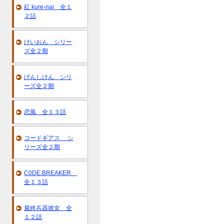
紅 kure-nai 全１
２話
けいおん シリー
ズ全２期
げんしけん シリ
ーズ全２期
恋風 全１３話
コードギアス シ
リーズ全２期
C0DE:BREAKER
全１３話
最終兵器彼女 全
１２話