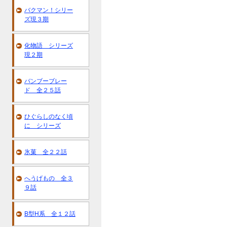
バクマン！シリー
ズ現３期
化物語 シリーズ
現２期
バンブーブレー
ド 全２５話
ひぐらしのなく頃
に シリーズ
氷菓 全２２話
へうげもの 全３
９話
B型H系 全１２話