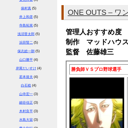
保村真
(5)
ONE OUTS – 
井上和彦
(5)
寺島拓篤
(5)
管理人おすすめ度
浅沼晋太郎
(5)
制作 マッドハウ
浜田賢二
(5)
監督 佐藤雄三
保志総一朗
(5)
山口勝平
(4)
岸尾だいすけ
(4)
勝負師ＶＳプロ野球選手
若本規夫
(4)
白石稔
(4)
山寺宏一
(3)
細谷佳正
(3)
木村良平
(3)
水島大宙
(3)