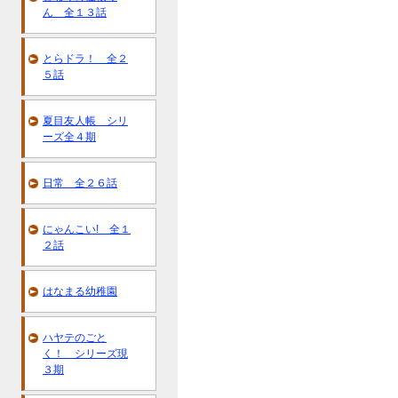
ん 全１３話
とらドラ！ 全２
５話
夏目友人帳 シリ
ーズ全４期
日常 全２６話
にゃんこい! 全１
２話
はなまる幼稚園
ハヤテのごと
く！ シリーズ現
３期