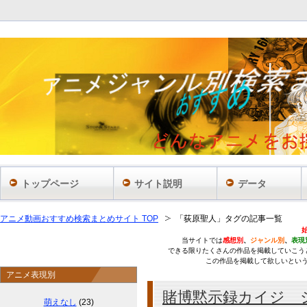
あ
トップページ
サイト説明
データ
アニメ動画おすすめ検索まとめサイト TOP
「荻原聖人」タグの記事一覧
当サイトでは
感想別
、
ジャンル別
、
表現
できる限りたくさんの作品を掲載していこう
この作品を掲載して欲しいとい
アニメ表現別
賭博黙示録カイジ 
萌えなし
(23)