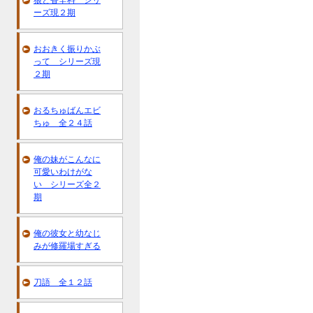
狼と香辛料 シリ
ーズ現２期
おおきく振りかぶ
って シリーズ現
２期
おるちゅばんエビ
ちゅ 全２４話
俺の妹がこんなに
可愛いわけがな
い シリーズ全２
期
俺の彼女と幼なじ
みが修羅場すぎる
刀語 全１２話