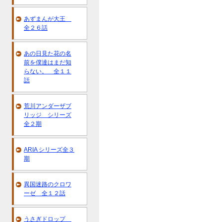
あずまんが大王
全２６話
あの日見た花の名
前を僕達はまだ知
らない。 全１１
話
荒川アンダーザブ
リッジ シリーズ
全２期
ARIA シリーズ全３
期
異国迷路のクロワ
ーゼ 全１２話
うさぎドロップ