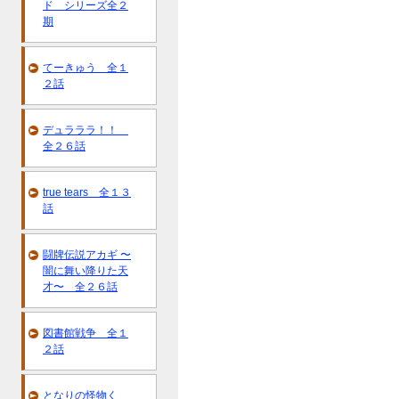
ド シリーズ全２
期
てーきゅう 全１
２話
デュラララ！！
全２６話
true tears 全１３
話
闘牌伝説アカギ 〜
闇に舞い降りた天
才〜 全２６話
図書館戦争 全１
２話
となりの怪物く