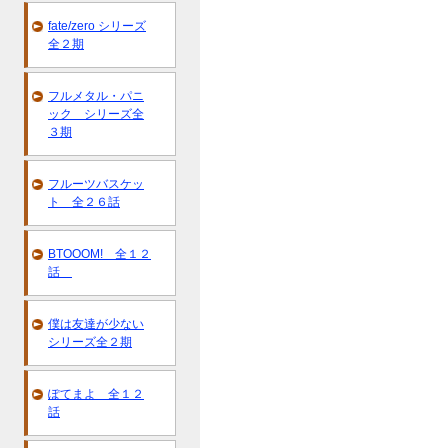
fate/zero シリーズ
全２期
フルメタル・パニ
ック シリーズ全
３期
フルーツバスケッ
ト 全２６話
BTOOOM! 全１２
話
僕は友達が少ない
シリーズ全２期
ぽてまよ 全１２
話