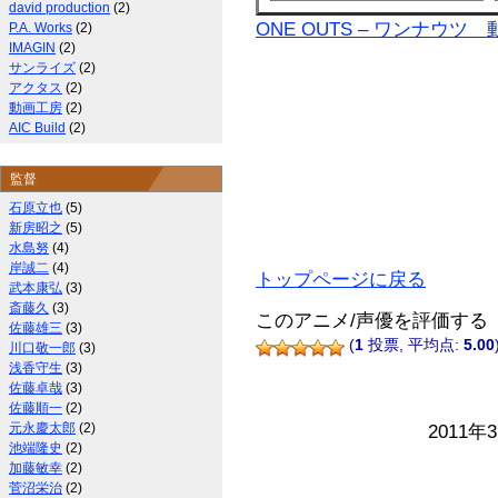
david production
(2)
ONE OUTS – ワンナウツ
P.A. Works
(2)
IMAGIN
(2)
サンライズ
(2)
アクタス
(2)
動画工房
(2)
AIC Build
(2)
監督
石原立也
(5)
新房昭之
(5)
水島努
(4)
岸誠二
(4)
トップページに戻る
武本康弘
(3)
斎藤久
(3)
このアニメ/声優を評価する
佐藤雄三
(3)
(
1
投票, 平均点:
5.00
川口敬一郎
(3)
浅香守生
(3)
佐藤卓哉
(3)
佐藤順一
(2)
元永慶太郎
(2)
2011年
池端隆史
(2)
加藤敏幸
(2)
菅沼栄治
(2)