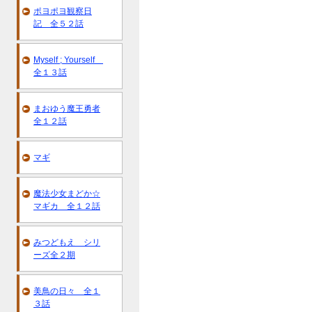
ポヨポヨ観察日
記 全５２話
Myself ; Yourself
全１３話
まおゆう魔王勇者
全１２話
マギ
魔法少女まどか☆
マギカ 全１２話
みつどもえ シリ
ーズ全２期
美鳥の日々 全１
３話