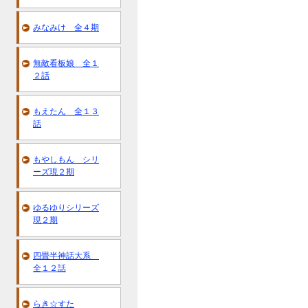
みなみけ 全４期
無敵看板娘 全１
２話
もえたん 全１３
話
もやしもん シリ
ーズ現２期
ゆるゆりシリーズ
現２期
四畳半神話大系
全１２話
らき☆すた