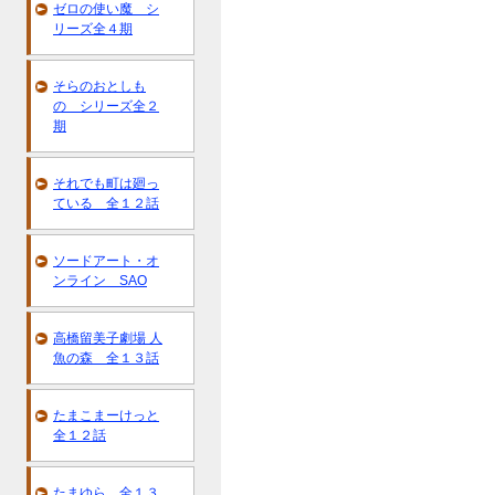
ゼロの使い魔 シ
リーズ全４期
そらのおとしも
の シリーズ全２
期
それでも町は廻っ
ている 全１２話
ソードアート・オ
ンライン SAO
高橋留美子劇場 人
魚の森 全１３話
たまこまーけっと
全１２話
たまゆら 全１３