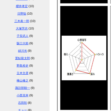
櫻井孝宏
(10)
日野聡
(10)
三木眞一郎
(10)
大塚芳忠
(10)
子安武人
(9)
阪口大助
(9)
緑川光
(9)
置鮎龍太郎
(9)
野島裕史
(9)
立木文彦
(9)
檜山修之
(9)
諏訪部順一
(9)
小西克幸
(9)
石田彰
(8)
チョー
(8)