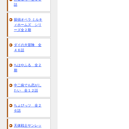
話
探偵オペラ ミルキ
ィホームズ シリ
ーズ全２期
ダイの大冒険 全
４６話
ちはやふる 全２
期
中二病でも恋がし
たい 全１２話
ちょびっツ 全２
６話
天体戦士サンレッ