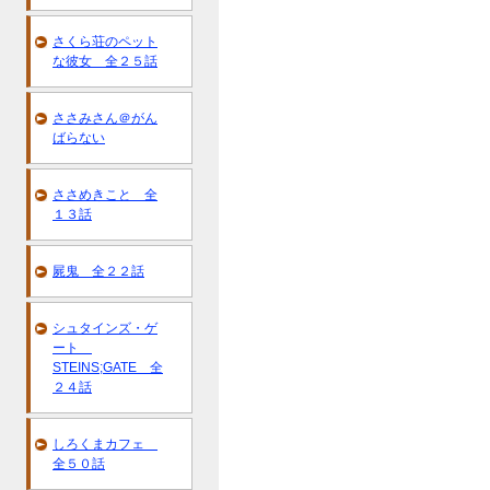
さくら荘のペット
な彼女 全２５話
ささみさん＠がん
ばらない
ささめきこと 全
１３話
屍鬼 全２２話
シュタインズ・ゲ
ート
STEINS;GATE 全
２４話
しろくまカフェ
全５０話