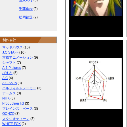
豊永利行
(3)
千葉進歩
(2)
松岡禎丞
(2)
制作会社
マッドハウス
(10)
J.C.STAFF
(10)
京都アニメーション
(9)
シャフト
(7)
A-1 Pictures
(7)
ぴえろ
(5)
AIC
(4)
AIC ASTA
(3)
ハルフィルムメーカー
(3)
アームス
(3)
NHK
(3)
Production I.G
(3)
ブレインズ・ベース
(3)
GONZO
(3)
スタジオディーン
(3)
WHITE FOX
(2)