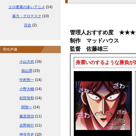
エロ要素の多いアニメ
(14)
暴力・グロテスク
(10)
百合
(2)
管理人おすすめ度 ★★★
制作 マッドハウス
監督 佐藤雄三
男性声優
小山力也
(16)
身震いのするような勝負が
福山潤
(15)
中村悠一
(14)
小野大輔
(14)
杉田智和
(14)
関智一
(14)
藤原啓治
(11)
吉野裕行
(11)
神谷浩史
(10)