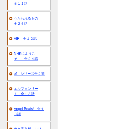
全１１話
うたわれるもの
全２６話
AIR 全１２話
NHKにようこ
そ！ 全２４話
ef – シリーズ全２期
エルフェンリー
ト 全１３話
Angel Beats! 全１
３話