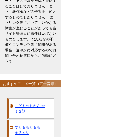
ード、その行為を推奨・援助す
ることはしておりません。ま
た、著作権などの侵害を目的と
するものでもありません。 ま
たリンク先において、いかなる
障害が生じることがあっても当
サイト管理人に責任は及ばない
ものとします。 なんらかの不
備やコンテンツ等に問題がある
場合、速やかに対応するのでお
問い合わせ窓口からお気軽にど
うぞ。
おすすめアニメ一覧（五十音順）
こどものじかん 全
１２話
すもももももも
全２４話