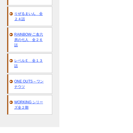
りぜるまいん 全
２４話
RAINBOW-二舎六
房の七人 全２６
話
レベルＥ 全１３
話
ONE OUTS – ワン
ナウツ
WORKING シリー
ズ全２期