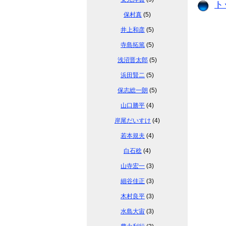
ト
保村真
(5)
井上和彦
(5)
寺島拓篤
(5)
浅沼晋太郎
(5)
浜田賢二
(5)
保志総一朗
(5)
山口勝平
(4)
岸尾だいすけ
(4)
若本規夫
(4)
白石稔
(4)
山寺宏一
(3)
細谷佳正
(3)
木村良平
(3)
水島大宙
(3)