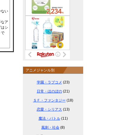
かない
手なア
グはシ
きで
アニメジャンル別
学園・ラブコメ
(23)
日常・ほのぼの
(21)
ＳＦ・ファンタジー
(18)
恋愛・シリアス
(13)
魔法・バトル
(11)
風刺・社会
(8)