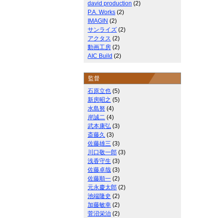
david production
(2)
P.A. Works
(2)
IMAGIN
(2)
サンライズ
(2)
アクタス
(2)
動画工房
(2)
AIC Build
(2)
監督
石原立也
(5)
新房昭之
(5)
水島努
(4)
岸誠二
(4)
武本康弘
(3)
斎藤久
(3)
佐藤雄三
(3)
川口敬一郎
(3)
浅香守生
(3)
佐藤卓哉
(3)
佐藤順一
(2)
元永慶太郎
(2)
池端隆史
(2)
加藤敏幸
(2)
菅沼栄治
(2)