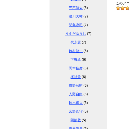
このアニ
三宅健太
(8)
浪川大輔
(7)
間島淳司
(7)
うえだゆうじ
(7)
代永翼
(7)
鈴村健一
(6)
下野紘
(6)
岡本信彦
(6)
梶裕貴
(6)
前野智昭
(6)
入野自由
(6)
鈴木達央
(6)
宮野真守
(5)
阿部敦
(5)
安元洋貴
(5)