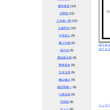
櫻井孝宏
(10)
日野聡
(10)
三木眞一郎
(10)
大塚芳忠
(10)
子安武人
(9)
阪口大助
(9)
ぽてま
ぽてま
緑川光
(9)
置鮎龍太郎
(9)
野島裕史
(9)
立木文彦
(9)
檜山修之
(9)
諏訪部順一
(9)
小西克幸
(9)
石田彰
(8)
トップ
チョー
(8)