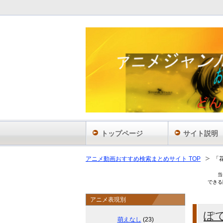
あ
トップページ
サイト説明
アニメ動画おすすめ検索まとめサイト TOP
「
当
できる
アニメ表現別
ぽ
萌えなし
(23)