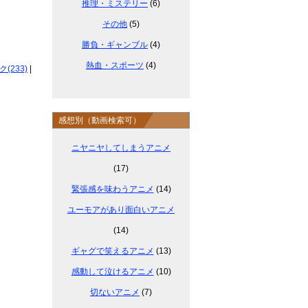
推理・ミステリー
(6)
その他
(5)
勝負・ギャンブル
(4)
熱血・スポーツ
(4)
233)
|
感想別（動画検索可）
ニヤニヤしてしまうアニメ
(17)
緊張感を味わうアニメ
(14)
ユーモアがあり面白いアニメ
(14)
ギャグで笑えるアニメ
(13)
感動して泣けるアニメ
(10)
切ないアニメ
(7)