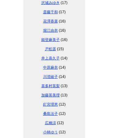
沢城みゆき
(17)
斎藤千和
(17)
花澤香菜
(16)
堀江由衣
(16)
能登麻美子
(16)
戸松遥
(15)
井上喜久子
(14)
中原麻衣
(14)
川澄綾子
(14)
喜多村英梨
(13)
加藤英美理
(13)
釘宮理恵
(12)
桑島法子
(12)
広橋涼
(12)
小林ゆう
(12)