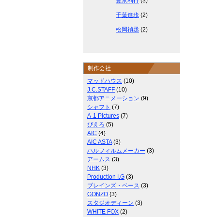
豊永利行
(3)
千葉進歩
(2)
松岡禎丞
(2)
制作会社
マッドハウス
(10)
J.C.STAFF
(10)
京都アニメーション
(9)
シャフト
(7)
A-1 Pictures
(7)
ぴえろ
(5)
AIC
(4)
AIC ASTA
(3)
ハルフィルムメーカー
(3)
アームス
(3)
NHK
(3)
Production I.G
(3)
ブレインズ・ベース
(3)
GONZO
(3)
スタジオディーン
(3)
WHITE FOX
(2)