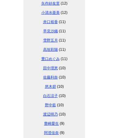
矢作紗友里
(12)
小清水亜美
(12)
井口裕香
(11)
早見沙織
(11)
雪野五月
(11)
高垣彩陽
(11)
豊口めぐみ
(11)
田中理恵
(10)
佐藤利奈
(10)
悠木碧
(10)
白石涼子
(10)
野中藍
(10)
渡辺明乃
(10)
豊崎愛生
(9)
阿澄佳奈
(9)