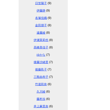
日笠陽子
(9)
伊藤静
(9)
名塚佳織
(9)
金田朋子
(8)
遠藤綾
(8)
伊瀬茉莉也
(8)
高橋美佳子
(8)
ゆかな
(7)
後藤沙緒里
(7)
後藤邑子
(7)
三瓶由布子
(7)
竹達彩奈
(6)
久川綾
(6)
藤村歩
(6)
井上麻里奈
(6)