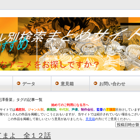
データ
意見箱
お問い合わせ
花澤香菜」タグの記事一覧
始めてのご利用になる方へ
サイトでは
感想別
、
ジャンル別
、
表現別
、
年代別
、
声優
、
制作会社
、監督
の
７項目
区分けしていま
限りたくさんの作品を掲載していこうとおもいますが、当サイトでは紹介されていない場合もござ
この作品を掲載して欲しいという意見がありましたら、
意見箱
の方にてご意見ください。
てまよ 全１２話