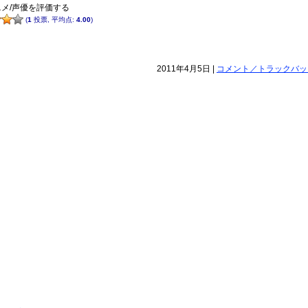
メ/声優を評価する
(
1
投票, 平均点:
4.00
)
2011年4月5日 |
コメント／トラックバック(