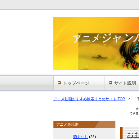
あ
トップページ
サイト説明
アニメ動画おすすめ検索まとめサイト TOP
「
当
できる
アニメ表現別
お
萌えなし
(23)