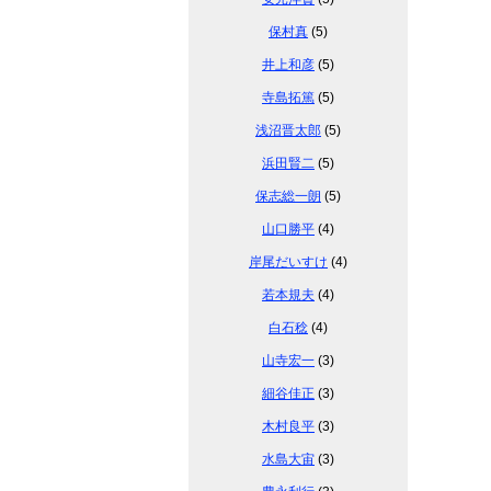
保村真
(5)
井上和彦
(5)
寺島拓篤
(5)
浅沼晋太郎
(5)
浜田賢二
(5)
保志総一朗
(5)
山口勝平
(4)
岸尾だいすけ
(4)
若本規夫
(4)
白石稔
(4)
山寺宏一
(3)
細谷佳正
(3)
木村良平
(3)
水島大宙
(3)