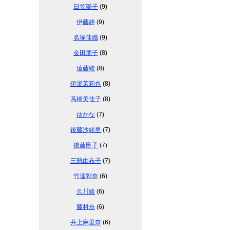
日笠陽子
(9)
伊藤静
(9)
名塚佳織
(9)
金田朋子
(8)
遠藤綾
(8)
伊瀬茉莉也
(8)
高橋美佳子
(8)
ゆかな
(7)
後藤沙緒里
(7)
後藤邑子
(7)
三瓶由布子
(7)
竹達彩奈
(6)
久川綾
(6)
藤村歩
(6)
井上麻里奈
(6)