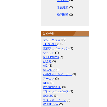
豊永利行
(3)
千葉進歩
(2)
松岡禎丞
(2)
制作会社
マッドハウス
(10)
J.C.STAFF
(10)
京都アニメーション
(9)
シャフト
(7)
A-1 Pictures
(7)
ぴえろ
(5)
AIC
(4)
AIC ASTA
(3)
ハルフィルムメーカー
(3)
アームス
(3)
NHK
(3)
Production I.G
(3)
ブレインズ・ベース
(3)
GONZO
(3)
スタジオディーン
(3)
WHITE FOX
(2)