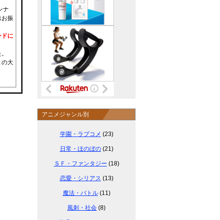
ンナ
おお振
ンドに
た。
との大
アニメジャンル別
学園・ラブコメ
(23)
日常・ほのぼの
(21)
ＳＦ・ファンタジー
(18)
恋愛・シリアス
(13)
魔法・バトル
(11)
風刺・社会
(8)