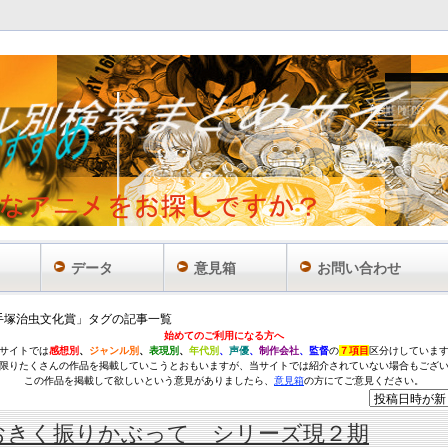
データ
意見箱
お問い合わせ
手塚治虫文化賞」タグの記事一覧
始めてのご利用になる方へ
サイトでは
感想別
、
ジャンル別
、
表現別
、
年代別
、
声優
、
制作会社
、監督
の
７項目
区分けしていま
限りたくさんの作品を掲載していこうとおもいますが、当サイトでは紹介されていない場合もござ
この作品を掲載して欲しいという意見がありましたら、
意見箱
の方にてご意見ください。
おきく振りかぶって シリーズ現２期