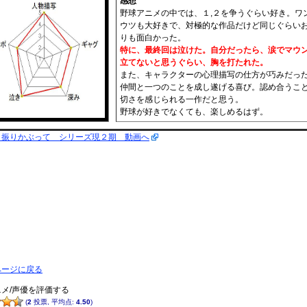
感想
野球アニメの中では、１,２を争うぐらい好き。ワ
ウツも大好きで、対極的な作品だけど同じぐらい
りも面白かった。
特に、最終回は泣けた。自分だったら、涙でマウ
立てないと思うぐらい、胸を打たれた。
また、キャラクターの心理描写の仕方が巧みだっ
仲間と一つのことを成し遂げる喜び。認め合うこ
切さを感じられる一作だと思う。
野球が好きでなくても、楽しめるはず。
く振りかぶって シリーズ現２期 動画へ
ページに戻る
メ/声優を評価する
(
2
投票, 平均点:
4.50
)