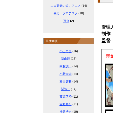
エロ要素の多いアニメ
(14)
暴力・グロテスク
(10)
百合
(2)
管理
制作 A
監督
男性声優
小山力也
(16)
弱
福山潤
(15)
中村悠一
(14)
小野大輔
(14)
杉田智和
(14)
関智一
(14)
藤原啓治
(11)
吉野裕行
(11)
神谷浩史
(10)