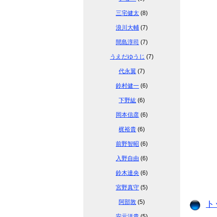
三宅健太
(8)
浪川大輔
(7)
間島淳司
(7)
うえだゆうじ
(7)
代永翼
(7)
鈴村健一
(6)
下野紘
(6)
岡本信彦
(6)
梶裕貴
(6)
前野智昭
(6)
入野自由
(6)
鈴木達央
(6)
宮野真守
(5)
阿部敦
(5)
ト
安元洋貴
(5)