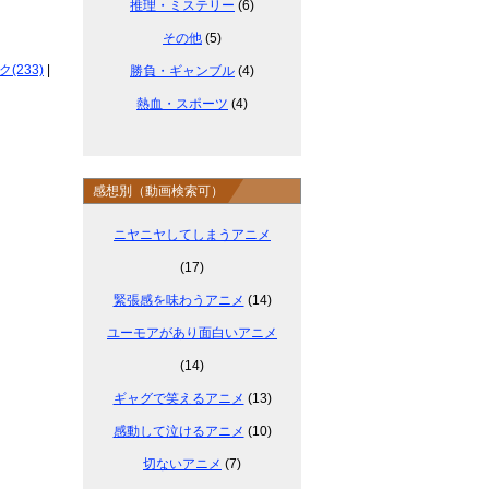
推理・ミステリー
(6)
その他
(5)
233)
|
勝負・ギャンブル
(4)
熱血・スポーツ
(4)
感想別（動画検索可）
ニヤニヤしてしまうアニメ
(17)
緊張感を味わうアニメ
(14)
ユーモアがあり面白いアニメ
(14)
ギャグで笑えるアニメ
(13)
感動して泣けるアニメ
(10)
切ないアニメ
(7)