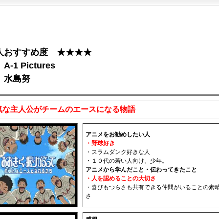
人おすすめ度 ★★★★
-1 Pictures
 水島努
気な主人公がチームのエースになる物語
アニメをお勧めしたい人
・野球好き
・スラムダンク好きな人
・１０代の若い人向け。少年。
アニメから学んだこと・伝わってきたこと
・人を認めることの大切さ
・喜びもつらさも共有できる仲間がいることの素
さ