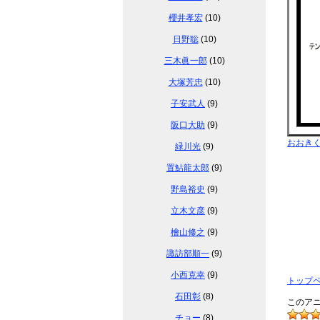
櫻井孝宏
(10)
日野聡
(10)
三木眞一郎
(10)
大塚芳忠
(10)
子安武人
(9)
阪口大助
(9)
おおき
緑川光
(9)
置鮎龍太郎
(9)
野島裕史
(9)
立木文彦
(9)
檜山修之
(9)
諏訪部順一
(9)
小西克幸
(9)
トップ
石田彰
(8)
このアニ
チョー
(8)