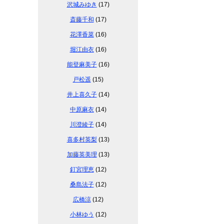
沢城みゆき
(17)
斎藤千和
(17)
花澤香菜
(16)
堀江由衣
(16)
能登麻美子
(16)
戸松遥
(15)
井上喜久子
(14)
中原麻衣
(14)
川澄綾子
(14)
喜多村英梨
(13)
加藤英美理
(13)
釘宮理恵
(12)
桑島法子
(12)
広橋涼
(12)
小林ゆう
(12)