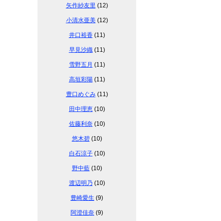
矢作紗友里
(12)
小清水亜美
(12)
井口裕香
(11)
早見沙織
(11)
雪野五月
(11)
高垣彩陽
(11)
豊口めぐみ
(11)
田中理恵
(10)
佐藤利奈
(10)
悠木碧
(10)
白石涼子
(10)
野中藍
(10)
渡辺明乃
(10)
豊崎愛生
(9)
阿澄佳奈
(9)