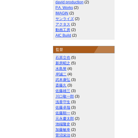
david production
(2)
P.A. Works
(2)
IMAGIN
(2)
サンライズ
(2)
アクタス
(2)
動画工房
(2)
AIC Build
(2)
監督
石原立也
(5)
新房昭之
(5)
水島努
(4)
岸誠二
(4)
武本康弘
(3)
斎藤久
(3)
佐藤雄三
(3)
川口敬一郎
(3)
浅香守生
(3)
佐藤卓哉
(3)
佐藤順一
(2)
元永慶太郎
(2)
池端隆史
(2)
加藤敏幸
(2)
菅沼栄治
(2)