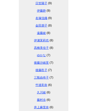
日笠陽子
(9)
伊藤静
(9)
名塚佳織
(9)
金田朋子
(8)
遠藤綾
(8)
伊瀬茉莉也
(8)
高橋美佳子
(8)
ゆかな
(7)
後藤沙緒里
(7)
後藤邑子
(7)
三瓶由布子
(7)
竹達彩奈
(6)
久川綾
(6)
藤村歩
(6)
井上麻里奈
(6)