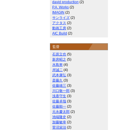
david production
(2)
P.A. Works
(2)
IMAGIN
(2)
サンライズ
(2)
アクタス
(2)
動画工房
(2)
AIC Build
(2)
監督
石原立也
(5)
新房昭之
(5)
水島努
(4)
岸誠二
(4)
武本康弘
(3)
斎藤久
(3)
佐藤雄三
(3)
川口敬一郎
(3)
浅香守生
(3)
佐藤卓哉
(3)
佐藤順一
(2)
元永慶太郎
(2)
池端隆史
(2)
加藤敏幸
(2)
菅沼栄治
(2)