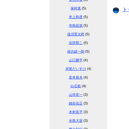
保村真
(5)
ト
井上和彦
(5)
寺島拓篤
(5)
浅沼晋太郎
(5)
浜田賢二
(5)
保志総一朗
(5)
山口勝平
(4)
岸尾だいすけ
(4)
若本規夫
(4)
白石稔
(4)
山寺宏一
(3)
細谷佳正
(3)
木村良平
(3)
水島大宙
(3)