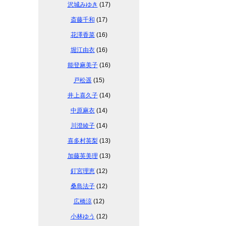
沢城みゆき
(17)
斎藤千和
(17)
花澤香菜
(16)
堀江由衣
(16)
能登麻美子
(16)
戸松遥
(15)
井上喜久子
(14)
中原麻衣
(14)
川澄綾子
(14)
喜多村英梨
(13)
加藤英美理
(13)
釘宮理恵
(12)
桑島法子
(12)
広橋涼
(12)
小林ゆう
(12)