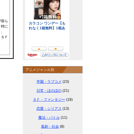
が張ら
。特に
り、
。ＳＦ
アニメジャンル別
学園・ラブコメ
(23)
日常・ほのぼの
(21)
ＳＦ・ファンタジー
(18)
恋愛・シリアス
(13)
魔法・バトル
(11)
風刺・社会
(8)