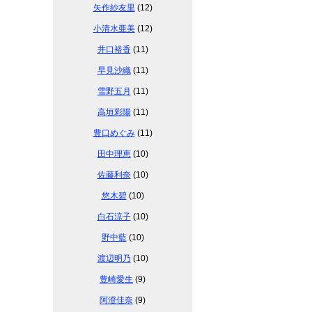
矢作紗友里
(12)
小清水亜美
(12)
井口裕香
(11)
早見沙織
(11)
雪野五月
(11)
高垣彩陽
(11)
豊口めぐみ
(11)
田中理恵
(10)
佐藤利奈
(10)
悠木碧
(10)
白石涼子
(10)
野中藍
(10)
渡辺明乃
(10)
豊崎愛生
(9)
阿澄佳奈
(9)