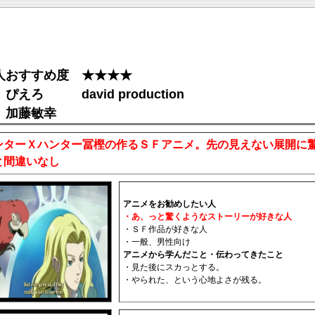
人おすすめ度 ★★★★
ぴえろ david production
 加藤敏幸
ンターＸハンター冨樫の作るＳＦアニメ。先の見えない展開に
と間違いなし
アニメをお勧めしたい人
・あ、っと驚くようなストーリーが好きな人
・ＳＦ作品が好きな人
・一般、男性向け
アニメから学んだこと・伝わってきたこと
・見た後にスカっとする。
・やられた、という心地よさが残る。