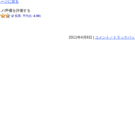
ページに戻る
メ/声優を評価する
(
2
投票, 平均点:
4.50
)
2011年4月8日 |
コメント／トラックバック(