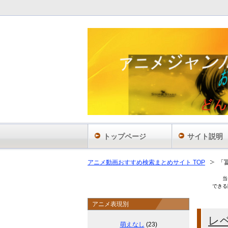
あ
トップページ
サイト説明
アニメ動画おすすめ検索まとめサイト TOP
「
当
できる
アニメ表現別
レ
萌えなし
(23)