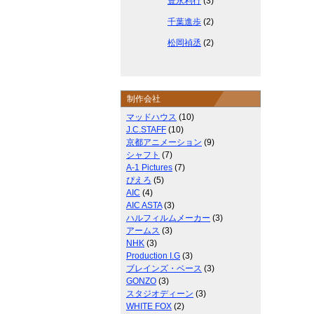
豊永利行
(3)
千葉進歩
(2)
松岡禎丞
(2)
制作会社
マッドハウス
(10)
J.C.STAFF
(10)
京都アニメーション
(9)
シャフト
(7)
A-1 Pictures
(7)
ぴえろ
(5)
AIC
(4)
AIC ASTA
(3)
ハルフィルムメーカー
(3)
アームス
(3)
NHK
(3)
Production I.G
(3)
ブレインズ・ベース
(3)
GONZO
(3)
スタジオディーン
(3)
WHITE FOX
(2)