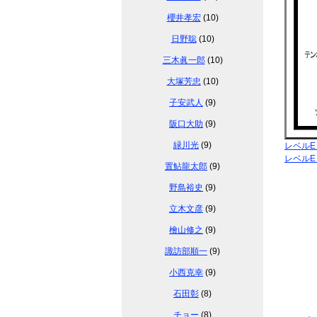
櫻井孝宏
(10)
日野聡
(10)
三木眞一郎
(10)
大塚芳忠
(10)
子安武人
(9)
阪口大助
(9)
緑川光
(9)
レベル
レベル
置鮎龍太郎
(9)
野島裕史
(9)
立木文彦
(9)
檜山修之
(9)
諏訪部順一
(9)
小西克幸
(9)
石田彰
(8)
チョー
(8)