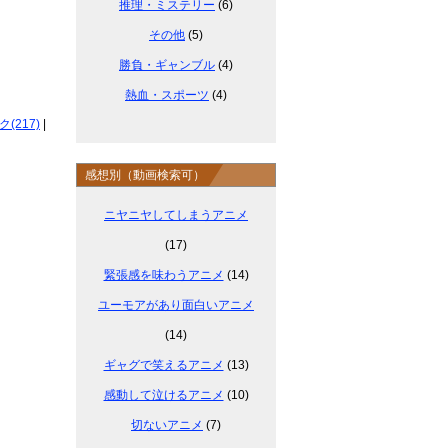
推理・ミステリー
(6)
その他
(5)
勝負・ギャンブル
(4)
熱血・スポーツ
(4)
217)
|
感想別（動画検索可）
ニヤニヤしてしまうアニメ
(17)
緊張感を味わうアニメ
(14)
ユーモアがあり面白いアニメ
(14)
ギャグで笑えるアニメ
(13)
感動して泣けるアニメ
(10)
切ないアニメ
(7)