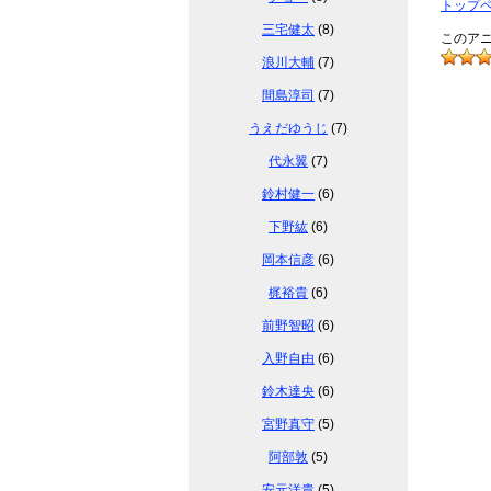
トップ
三宅健太
(8)
このアニ
浪川大輔
(7)
間島淳司
(7)
うえだゆうじ
(7)
代永翼
(7)
鈴村健一
(6)
下野紘
(6)
岡本信彦
(6)
梶裕貴
(6)
前野智昭
(6)
入野自由
(6)
鈴木達央
(6)
宮野真守
(5)
阿部敦
(5)
安元洋貴
(5)