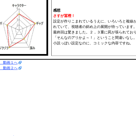
感想
さすが冨樫！
設定が作りこまれているうえに、いろいろと複線
れていて、視聴者の斜め上の展開が待っています
最終回は驚きました。２，３重に罠が張られてお
「そんなのアリかよ～！」ということ間違いなし
小説っぽい設定なのに、コミックな内容ですね。
E 動画１へ
E 動画２へ