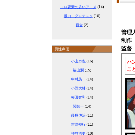
エロ要素の多いアニメ
(14)
暴力・グロテスク
(10)
百合
(2)
管理
制作 
監督
男性声優
小山力也
(16)
ハ
こ
福山潤
(15)
中村悠一
(14)
小野大輔
(14)
杉田智和
(14)
関智一
(14)
藤原啓治
(11)
吉野裕行
(11)
神谷浩史
(10)