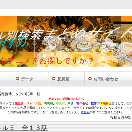
データ
意見箱
お問い合わせ
冨樫義博」タグの記事一覧
始めてのご利用になる方へ
サイトでは
感想別
、
ジャンル別
、
表現別
、
年代別
、
声優
、
制作会社
、監督
の
７項目
区分けしていま
限りたくさんの作品を掲載していこうとおもいますが、当サイトでは紹介されていない場合もござ
この作品を掲載して欲しいという意見がありましたら、
意見箱
の方にてご意見ください。
ベルＥ 全１３話