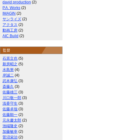
david production
(2)
P.A. Works
(2)
IMAGIN
(2)
サンライズ
(2)
アクタス
(2)
動画工房
(2)
AIC Build
(2)
監督
石原立也
(5)
新房昭之
(5)
水島努
(4)
岸誠二
(4)
武本康弘
(3)
斎藤久
(3)
佐藤雄三
(3)
川口敬一郎
(3)
浅香守生
(3)
佐藤卓哉
(3)
佐藤順一
(2)
元永慶太郎
(2)
池端隆史
(2)
加藤敏幸
(2)
菅沼栄治
(2)