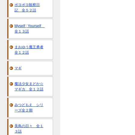
ポヨポヨ観察日
記 全５２話
Myself ; Yourself
全１３話
まおゆう魔王勇者
全１２話
マギ
魔法少女まどか☆
マギカ 全１２話
みつどもえ シリ
ーズ全２期
美鳥の日々 全１
３話