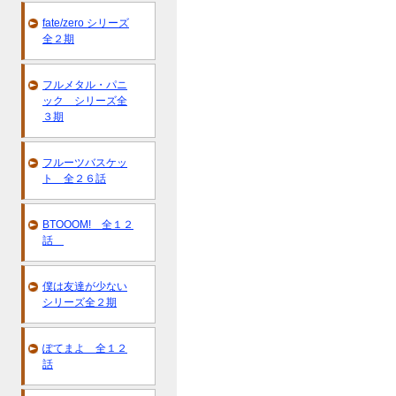
fate/zero シリーズ
全２期
フルメタル・パニ
ック シリーズ全
３期
フルーツバスケッ
ト 全２６話
BTOOOM! 全１２
話
僕は友達が少ない
シリーズ全２期
ぽてまよ 全１２
話