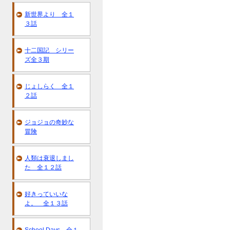
新世界より 全１
３話
十二国記 シリー
ズ全３期
じょしらく 全１
２話
ジョジョの奇妙な
冒険
人類は衰退しまし
た 全１２話
好きっていいな
よ。 全１３話