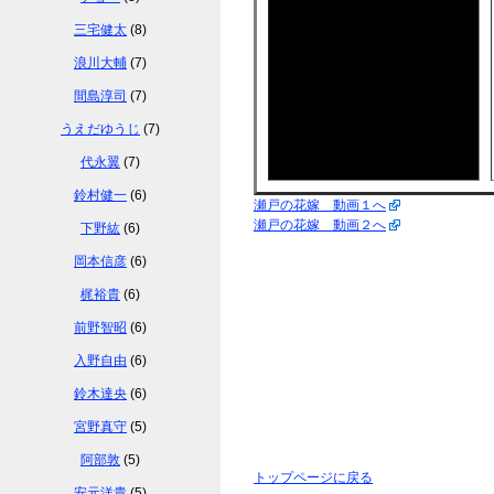
三宅健太
(8)
浪川大輔
(7)
間島淳司
(7)
うえだゆうじ
(7)
代永翼
(7)
鈴村健一
(6)
瀬戸の花嫁 動画１へ
瀬戸の花嫁 動画２へ
下野紘
(6)
岡本信彦
(6)
梶裕貴
(6)
前野智昭
(6)
入野自由
(6)
鈴木達央
(6)
宮野真守
(5)
阿部敦
(5)
トップページに戻る
安元洋貴
(5)