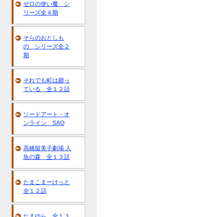
ゼロの使い魔 シ
リーズ全４期
そらのおとしも
の シリーズ全２
期
それでも町は廻っ
ている 全１２話
ソードアート・オ
ンライン SAO
高橋留美子劇場 人
魚の森 全１３話
たまこまーけっと
全１２話
たまゆら 全１３