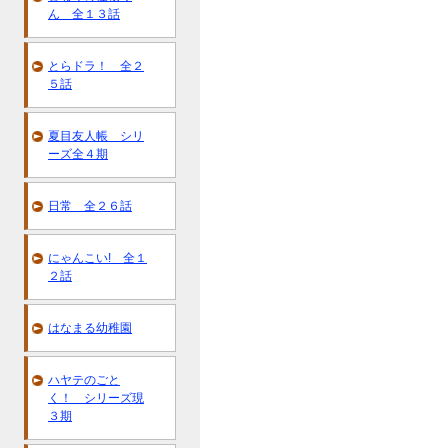
ん 全１３話
とらドラ！ 全２
５話
夏目友人帳 シリ
ーズ全４期
日常 全２６話
にゃんこい! 全１
２話
はなまる幼稚園
ハヤテのごと
く！ シリーズ現
３期