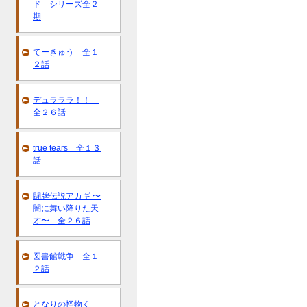
ド シリーズ全２
期
てーきゅう 全１
２話
デュラララ！！
全２６話
true tears 全１３
話
闘牌伝説アカギ 〜
闇に舞い降りた天
才〜 全２６話
図書館戦争 全１
２話
となりの怪物く