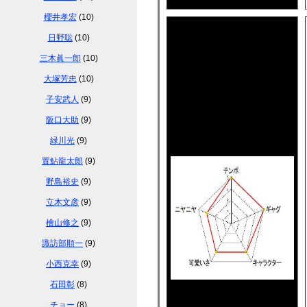
櫻井孝宏
(10)
日野聡
(10)
三木眞一郎
(10)
大塚芳忠
(10)
子安武人
(9)
阪口大助
(9)
緑川光
(9)
置鮎龍太郎
(9)
野島裕史
(9)
立木文彦
(9)
檜山修之
(9)
諏訪部順一
(9)
小西克幸
(9)
石田彰
(8)
チョー
(8)