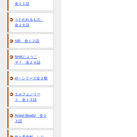
全１１話
うたわれるもの
全２６話
AIR 全１２話
NHKにようこ
そ！ 全２４話
ef – シリーズ全２期
エルフェンリー
ト 全１３話
Angel Beats! 全１
３話