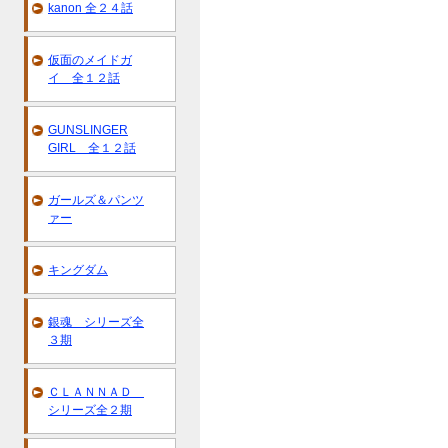
kanon 全２４話
仮面のメイドガ
イ 全１２話
GUNSLINGER
GIRL 全１２話
ガールズ＆パンツ
ァー
キングダム
銀魂 シリーズ全
３期
ＣＬＡＮＮＡＤ
シリーズ全２期