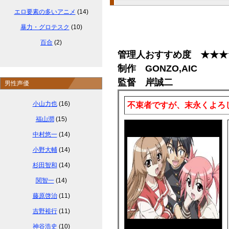
エロ要素の多いアニメ
(14)
暴力・グロテスク
(10)
百合
(2)
管理人おすすめ度 ★★★
制作 GONZO,AIC
監督 岸誠二
男性声優
小山力也
(16)
不束者ですが、末永くよろ
福山潤
(15)
中村悠一
(14)
小野大輔
(14)
杉田智和
(14)
関智一
(14)
藤原啓治
(11)
吉野裕行
(11)
神谷浩史
(10)