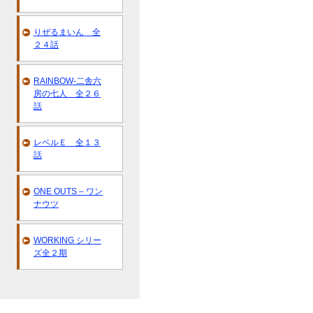
りぜるまいん 全
２４話
RAINBOW-二舎六
房の七人 全２６
話
レベルＥ 全１３
話
ONE OUTS – ワン
ナウツ
WORKING シリー
ズ全２期