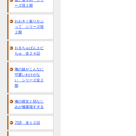
狼と香辛料 シリ
ーズ現２期
おおきく振りかぶ
って シリーズ現
２期
おるちゅばんエビ
ちゅ 全２４話
俺の妹がこんなに
可愛いわけがな
い シリーズ全２
期
俺の彼女と幼なじ
みが修羅場すぎる
刀語 全１２話