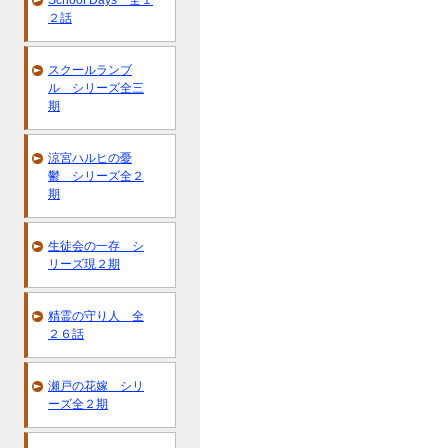
School Days 全１
２話
スクールランブ
ル シリーズ全三
期
涼宮ハルヒの憂
鬱 シリーズ全２
期
生徒会の一存 シ
リーズ現２期
精霊の守り人 全
２６話
瀬戸の花嫁 シリ
ーズ全２期