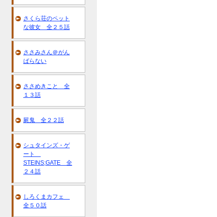
さくら荘のペット
な彼女 全２５話
ささみさん＠がん
ばらない
ささめきこと 全
１３話
屍鬼 全２２話
シュタインズ・ゲ
ート
STEINS;GATE 全
２４話
しろくまカフェ
全５０話