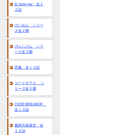
紅 kure-nai 全１
２話
けいおん シリー
ズ全２期
げんしけん シリ
ーズ全２期
恋風 全１３話
コードギアス シ
リーズ全２期
C0DE:BREAKER
全１３話
最終兵器彼女 全
１２話