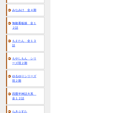
みなみけ 全４期
無敵看板娘 全１
２話
もえたん 全１３
話
もやしもん シリ
ーズ現２期
ゆるゆりシリーズ
現２期
四畳半神話大系
全１２話
らき☆すた