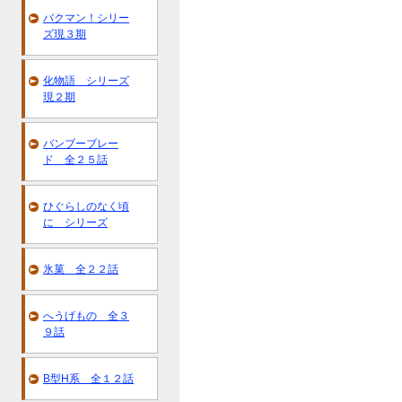
バクマン！シリー
ズ現３期
化物語 シリーズ
現２期
バンブーブレー
ド 全２５話
ひぐらしのなく頃
に シリーズ
氷菓 全２２話
へうげもの 全３
９話
B型H系 全１２話