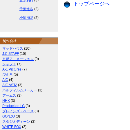
豊永利行
(3)
トップページへ
千葉進歩
(2)
松岡禎丞
(2)
制作会社
マッドハウス
(10)
J.C.STAFF
(10)
京都アニメーション
(9)
シャフト
(7)
A-1 Pictures
(7)
ぴえろ
(5)
AIC
(4)
AIC ASTA
(3)
ハルフィルムメーカー
(3)
アームス
(3)
NHK
(3)
Production I.G
(3)
ブレインズ・ベース
(3)
GONZO
(3)
スタジオディーン
(3)
WHITE FOX
(2)