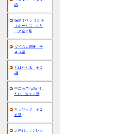
話
探偵オペラ ミルキ
ィホームズ シリ
ーズ全２期
ダイの大冒険 全
４６話
ちはやふる 全２
期
中二病でも恋がし
たい 全１２話
ちょびっツ 全２
６話
天体戦士サンレッ