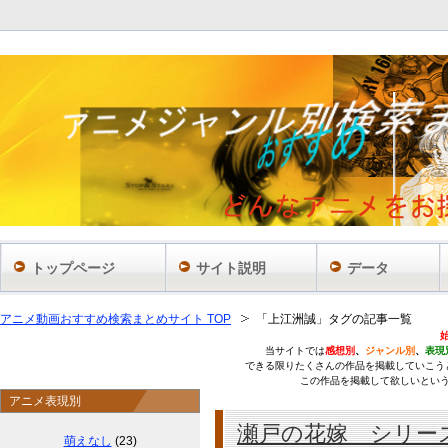
あ
トップページ
サイト説明
データ
アニメ動画おすすめ検索まとめサイト TOP
「上江洲誠」タグの記事一覧
当サイトでは
感想別
、
ジャンル別
、
表現
できる限りたくさんの作品を掲載していこう
この作品を掲載して欲しいとい
アニメ表現別
瀬戸の花嫁 シリー
萌えなし
(23)