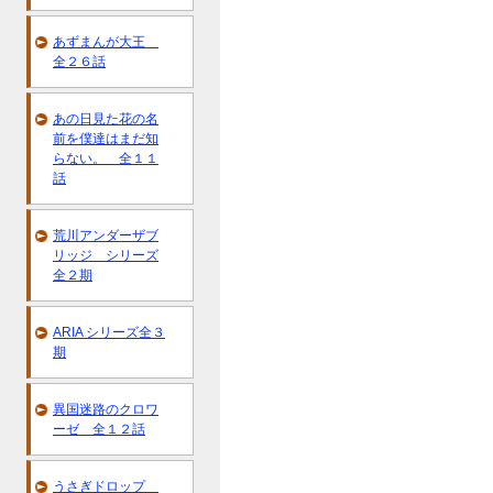
あずまんが大王
全２６話
あの日見た花の名
前を僕達はまだ知
らない。 全１１
話
荒川アンダーザブ
リッジ シリーズ
全２期
ARIA シリーズ全３
期
異国迷路のクロワ
ーゼ 全１２話
うさぎドロップ