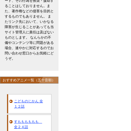
ード、その行為を推奨・援助す
ることはしておりません。ま
た、著作権などの侵害を目的と
するものでもありません。 ま
たリンク先において、いかなる
障害が生じることがあっても当
サイト管理人に責任は及ばない
ものとします。 なんらかの不
備やコンテンツ等に問題がある
場合、速やかに対応するのでお
問い合わせ窓口からお気軽にど
うぞ。
おすすめアニメ一覧（五十音順）
こどものじかん 全
１２話
すもももももも
全２４話