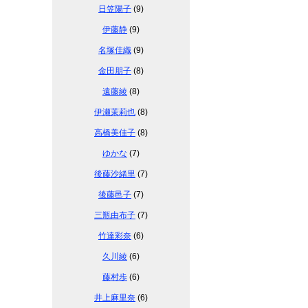
日笠陽子
(9)
伊藤静
(9)
名塚佳織
(9)
金田朋子
(8)
遠藤綾
(8)
伊瀬茉莉也
(8)
高橋美佳子
(8)
ゆかな
(7)
後藤沙緒里
(7)
後藤邑子
(7)
三瓶由布子
(7)
竹達彩奈
(6)
久川綾
(6)
藤村歩
(6)
井上麻里奈
(6)