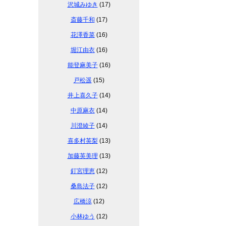
沢城みゆき
(17)
斎藤千和
(17)
花澤香菜
(16)
堀江由衣
(16)
能登麻美子
(16)
戸松遥
(15)
井上喜久子
(14)
中原麻衣
(14)
川澄綾子
(14)
喜多村英梨
(13)
加藤英美理
(13)
釘宮理恵
(12)
桑島法子
(12)
広橋涼
(12)
小林ゆう
(12)