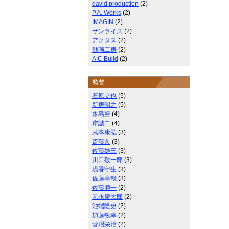
david production
(2)
P.A. Works
(2)
IMAGIN
(2)
サンライズ
(2)
アクタス
(2)
動画工房
(2)
AIC Build
(2)
監督
石原立也
(5)
新房昭之
(5)
水島努
(4)
岸誠二
(4)
武本康弘
(3)
斎藤久
(3)
佐藤雄三
(3)
川口敬一郎
(3)
浅香守生
(3)
佐藤卓哉
(3)
佐藤順一
(2)
元永慶太郎
(2)
池端隆史
(2)
加藤敏幸
(2)
菅沼栄治
(2)