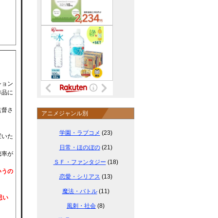
ション
作品に
監督さ
アニメジャンル別
学園・ラブコメ
(23)
置いた
日常・ほのぼの
(21)
聴率が
ＳＦ・ファンタジー
(18)
いうの
恋愛・シリアス
(13)
魔法・バトル
(11)
思い
風刺・社会
(8)