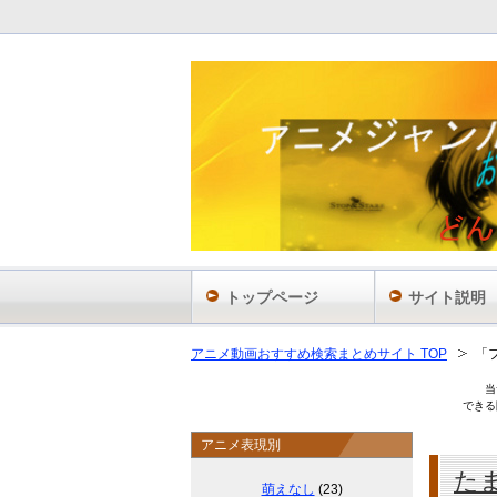
あ
トップページ
サイト説明
アニメ動画おすすめ検索まとめサイト TOP
「
当
できる
アニメ表現別
た
萌えなし
(23)