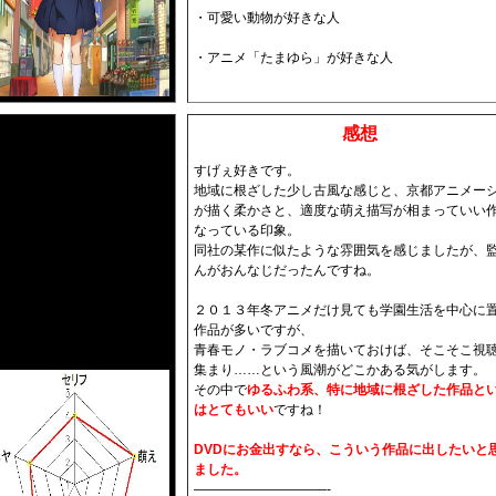
・可愛い動物が好きな人
・アニメ「たまゆら」が好きな人
感想
すげぇ好きです。
地域に根ざした少し古風な感じと、京都アニメー
が描く柔かさと、適度な萌え描写が相まっていい
なっている印象。
同社の某作に似たような雰囲気を感じましたが、
んがおんなじだったんですね。
２０１３年冬アニメだけ見ても学園生活を中心に
作品が多いですが、
青春モノ・ラブコメを描いておけば、そこそこ視
集まり……という風潮がどこかある気がします。
その中で
ゆるふわ系、特に地域に根ざした作品と
はとてもいい
ですね！
DVDにお金出すなら、こういう作品に出したいと
ました。
——————————-