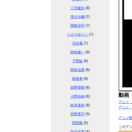
三宅健太
(8)
浪川大輔
(7)
間島淳司
(7)
うえだゆうじ
(7)
代永翼
(7)
鈴村健一
(6)
下野紘
(6)
岡本信彦
(6)
梶裕貴
(6)
前野智昭
(6)
動画
入野自由
(6)
アニメ
鈴木達央
(6)
アニメ
宮野真守
(5)
アニメ
阿部敦
(5)
このアニ
安元洋貴
(5)