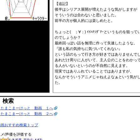
【追記】
後半はシリアス展開が増えたような気がしますが
そういうのは合わないと思いました。
前半の方が個人的には楽しめたと。
ちょっと( ；∀；) ｲｲﾊﾅｼﾀﾞﾅｰというものを狙って
のでしょうか？
最終回っぽい話を無理に作って失速したような。
『誰も私の気持ちに気づいてくれない』
という話のもって行き方が好きではありませんで
あれだけ周りに人がいて、主人公のことをわかっ
る人がいないというのが不自然に見えます。
現実ではありふれていることではありますが、
なんかそういうアニメじゃねえよなぁという気が
た。
 検索
 たまこまーけっと 動画 １へ
 たまこまーけっと 動画 ２へ
動画おすすめ検索トップ
メ/声優を評価する
(
3
投票, 平均点:
4.67
)