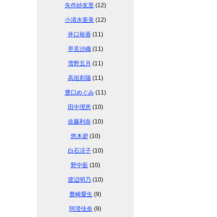
矢作紗友里
(12)
小清水亜美
(12)
井口裕香
(11)
早見沙織
(11)
雪野五月
(11)
高垣彩陽
(11)
豊口めぐみ
(11)
田中理恵
(10)
佐藤利奈
(10)
悠木碧
(10)
白石涼子
(10)
野中藍
(10)
渡辺明乃
(10)
豊崎愛生
(9)
阿澄佳奈
(9)