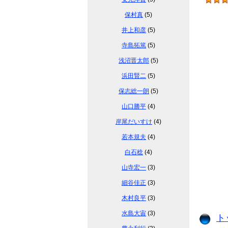
保村真
(5)
井上和彦
(5)
寺島拓篤
(5)
浅沼晋太郎
(5)
浜田賢二
(5)
保志総一朗
(5)
山口勝平
(4)
岸尾だいすけ
(4)
若本規夫
(4)
白石稔
(4)
山寺宏一
(3)
細谷佳正
(3)
木村良平
(3)
水島大宙
(3)
ト