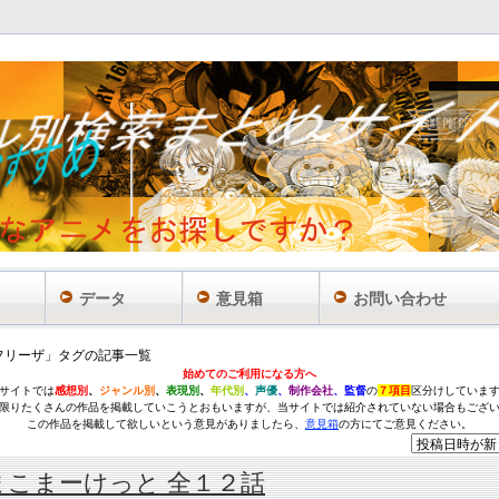
データ
意見箱
お問い合わせ
フリーザ」タグの記事一覧
始めてのご利用になる方へ
サイトでは
感想別
、
ジャンル別
、
表現別
、
年代別
、
声優
、
制作会社
、監督
の
７項目
区分けしていま
限りたくさんの作品を掲載していこうとおもいますが、当サイトでは紹介されていない場合もござ
この作品を掲載して欲しいという意見がありましたら、
意見箱
の方にてご意見ください。
まこまーけっと 全１２話