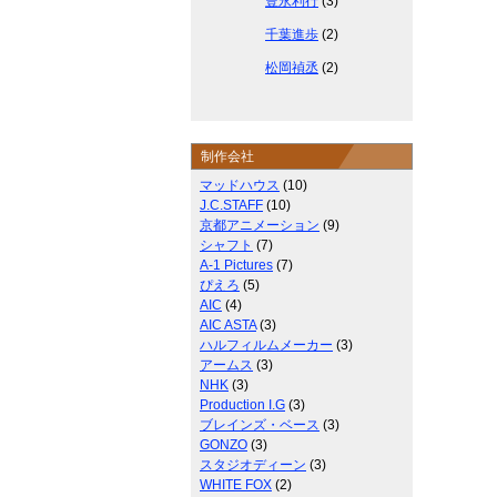
豊永利行
(3)
千葉進歩
(2)
松岡禎丞
(2)
制作会社
マッドハウス
(10)
J.C.STAFF
(10)
京都アニメーション
(9)
シャフト
(7)
A-1 Pictures
(7)
ぴえろ
(5)
AIC
(4)
AIC ASTA
(3)
ハルフィルムメーカー
(3)
アームス
(3)
NHK
(3)
Production I.G
(3)
ブレインズ・ベース
(3)
GONZO
(3)
スタジオディーン
(3)
WHITE FOX
(2)