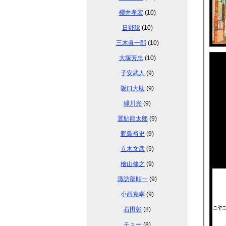
櫻井孝宏
(10)
日野聡
(10)
三木眞一郎
(10)
大塚芳忠
(10)
子安武人
(9)
阪口大助
(9)
緑川光
(9)
置鮎龍太郎
(9)
野島裕史
(9)
立木文彦
(9)
檜山修之
(9)
諏訪部順一
(9)
小西克幸
(9)
石田彰
(8)
チョー
(8)