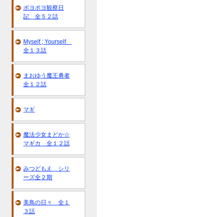
ポヨポヨ観察日
記 全５２話
Myself ; Yourself
全１３話
まおゆう魔王勇者
全１２話
マギ
魔法少女まどか☆
マギカ 全１２話
みつどもえ シリ
ーズ全２期
美鳥の日々 全１
３話