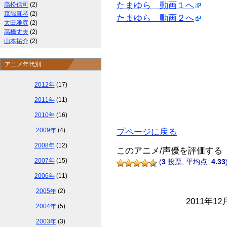
たまゆら 動画１へ
高松信司
(2)
森脇真琴
(2)
たまゆら 動画２へ
太田雅彦
(2)
高橋丈夫
(2)
山本祐介
(2)
アニメ年代別
2012年
(17)
2011年
(11)
2010年
(16)
2009年
(4)
プページに戻る
2008年
(12)
このアニメ/声優を評価する
2007年
(15)
(
3
投票, 平均点:
4.33
2006年
(11)
2005年
(2)
2011年12
2004年
(5)
2003年
(3)