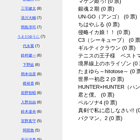
マケン姫っ!
(0 票)
銀魂２期
(0 票)
三宅健太
(8)
UN-GO（アンゴ）
(0 票)
浪川大輔
(7)
ちはやふる
(0 票)
間島淳司
(7)
侵略イカ娘！！
(0 票)
うえだゆうじ
(7)
C3（シーキューブ）
(0 票
代永翼
(7)
ギルティクラウン
(0 票)
テニスの王子様 ベスト
鈴村健一
(6)
境界線上のホライゾン
(0
下野紘
(6)
たまゆら～hitotose～
(0 
岡本信彦
(6)
世界一初恋 2
(0 票)
梶裕貴
(6)
HUNTER×HUNTER（
前野智昭
(6)
君と僕。
(0 票)
ペルソナ4
(0 票)
入野自由
(6)
真剣で私に恋しなさい!!
(
鈴木達央
(6)
バクマン。2
(0 票)
宮野真守
(5)
阿部敦
(5)
安元洋貴
(5)