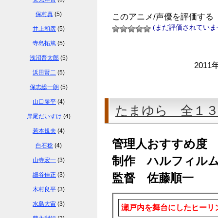
保村真
(5)
このアニメ/声優を評価する
(まだ評価されていま
井上和彦
(5)
寺島拓篤
(5)
浅沼晋太郎
(5)
2011
浜田賢二
(5)
保志総一朗
(5)
山口勝平
(4)
たまゆら 全１
岸尾だいすけ
(4)
若本規夫
(4)
管理人おすすめ度
白石稔
(4)
制作 ハルフィル
山寺宏一
(3)
細谷佳正
(3)
監督 佐藤順一
木村良平
(3)
水島大宙
(3)
瀬戸内を舞台にしたヒーリ