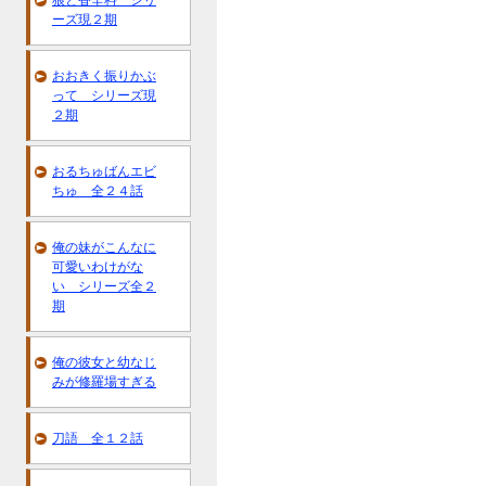
狼と香辛料 シリ
ーズ現２期
おおきく振りかぶ
って シリーズ現
２期
おるちゅばんエビ
ちゅ 全２４話
俺の妹がこんなに
可愛いわけがな
い シリーズ全２
期
俺の彼女と幼なじ
みが修羅場すぎる
刀語 全１２話