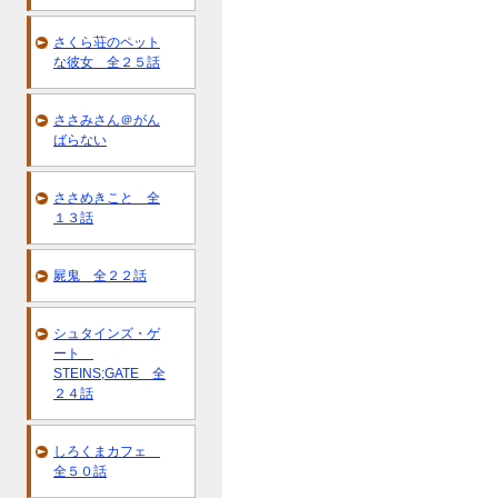
さくら荘のペット
な彼女 全２５話
ささみさん＠がん
ばらない
ささめきこと 全
１３話
屍鬼 全２２話
シュタインズ・ゲ
ート
STEINS;GATE 全
２４話
しろくまカフェ
全５０話