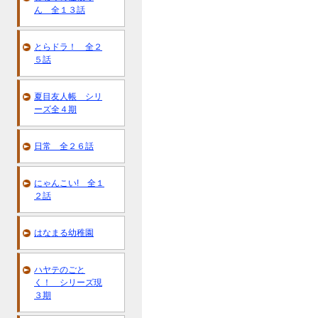
ん 全１３話
とらドラ！ 全２
５話
夏目友人帳 シリ
ーズ全４期
日常 全２６話
にゃんこい! 全１
２話
はなまる幼稚園
ハヤテのごと
く！ シリーズ現
３期