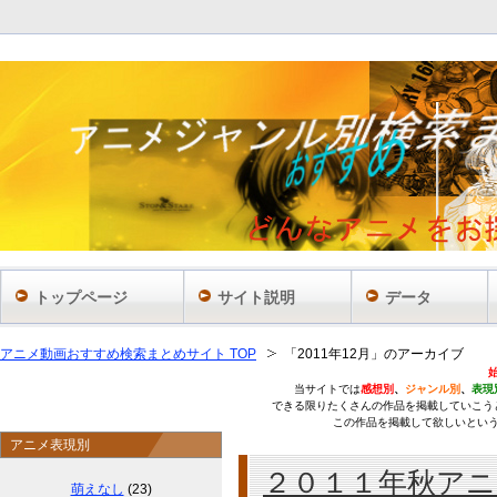
あ
トップページ
サイト説明
データ
アニメ動画おすすめ検索まとめサイト TOP
「2011年12月」のアーカイブ
当サイトでは
感想別
、
ジャンル別
、
表現
できる限りたくさんの作品を掲載していこう
この作品を掲載して欲しいとい
アニメ表現別
２０１１年秋アニ
萌えなし
(23)