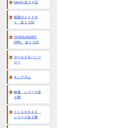
kanon 全２４話
仮面のメイドガ
イ 全１２話
GUNSLINGER
GIRL 全１２話
ガールズ＆パンツ
ァー
キングダム
銀魂 シリーズ全
３期
ＣＬＡＮＮＡＤ
シリーズ全２期