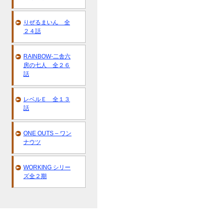
りぜるまいん 全
２４話
RAINBOW-二舎六
房の七人 全２６
話
レベルＥ 全１３
話
ONE OUTS – ワン
ナウツ
WORKING シリー
ズ全２期