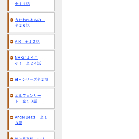
全１１話
うたわれるもの
全２６話
AIR 全１２話
NHKにようこ
そ！ 全２４話
ef – シリーズ全２期
エルフェンリー
ト 全１３話
Angel Beats! 全１
３話