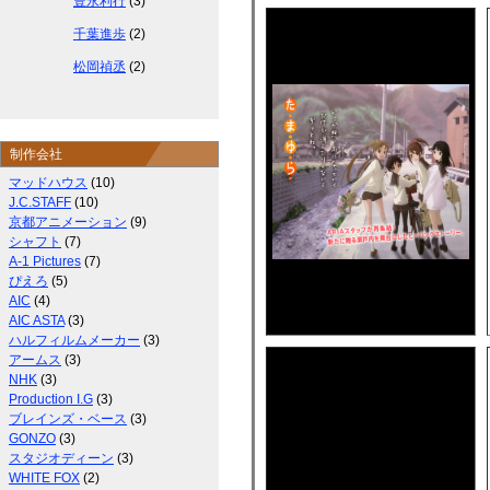
豊永利行
(3)
千葉進歩
(2)
松岡禎丞
(2)
制作会社
マッドハウス
(10)
J.C.STAFF
(10)
京都アニメーション
(9)
シャフト
(7)
A-1 Pictures
(7)
ぴえろ
(5)
AIC
(4)
AIC ASTA
(3)
ハルフィルムメーカー
(3)
アームス
(3)
NHK
(3)
Production I.G
(3)
ブレインズ・ベース
(3)
GONZO
(3)
スタジオディーン
(3)
WHITE FOX
(2)