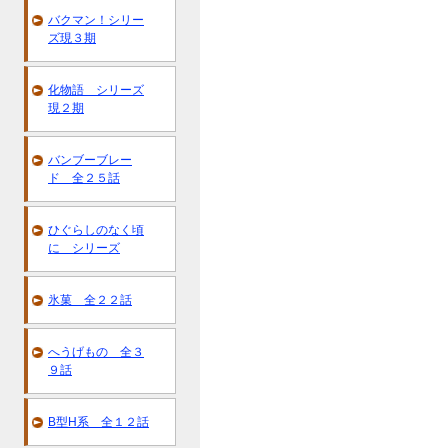
バクマン！シリー
ズ現３期
化物語 シリーズ
現２期
バンブーブレー
ド 全２５話
ひぐらしのなく頃
に シリーズ
氷菓 全２２話
へうげもの 全３
９話
B型H系 全１２話