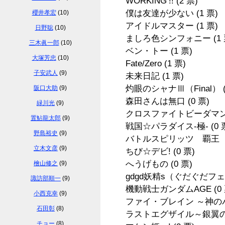
WORKING’!!
(2 票)
僕は友達が少ない
(1 票)
櫻井孝宏
(10)
アイドルマスター
(1 票)
日野聡
(10)
ましろ色シンフォニー
(1
三木眞一郎
(10)
ベン・トー
(1 票)
大塚芳忠
(10)
Fate/Zero
(1 票)
子安武人
(9)
未来日記
(1 票)
灼眼のシャナⅢ（Final）
阪口大助
(9)
森田さんは無口
(0 票)
緑川光
(9)
クロスファイトビーダマ
置鮎龍太郎
(9)
戦国☆パラダイス-極-
(0 
野島裕史
(9)
バトルスピリッツ 覇王
立木文彦
(9)
ちび☆デビ!
(0 票)
へうげもの
(0 票)
檜山修之
(9)
gdgd妖精s（ぐだぐだフ
諏訪部順一
(9)
機動戦士ガンダムAGE
(0
小西克幸
(9)
ファイ・ブレイン ～神
石田彰
(8)
ラストエグザイル～銀翼
チョー
(8)