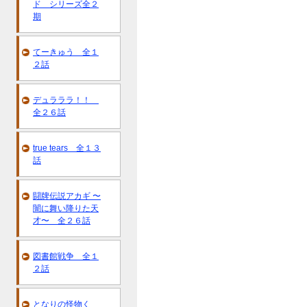
ド シリーズ全２
期
てーきゅう 全１
２話
デュラララ！！
全２６話
true tears 全１３
話
闘牌伝説アカギ 〜
闇に舞い降りた天
才〜 全２６話
図書館戦争 全１
２話
となりの怪物く