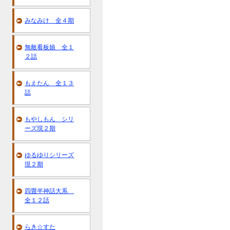
みなみけ 全４期
無敵看板娘 全１
２話
もえたん 全１３
話
もやしもん シリ
ーズ現２期
ゆるゆりシリーズ
現２期
四畳半神話大系
全１２話
らき☆すた