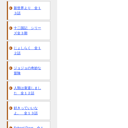
新世界より 全１
３話
十二国記 シリー
ズ全３期
じょしらく 全１
２話
ジョジョの奇妙な
冒険
人類は衰退しまし
た 全１２話
好きっていいな
よ。 全１３話