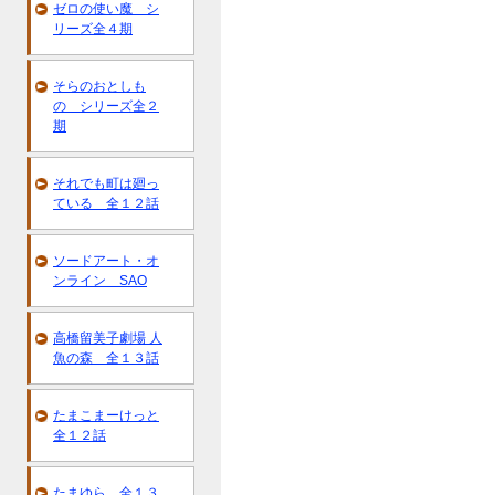
ゼロの使い魔 シ
リーズ全４期
そらのおとしも
の シリーズ全２
期
それでも町は廻っ
ている 全１２話
ソードアート・オ
ンライン SAO
高橋留美子劇場 人
魚の森 全１３話
たまこまーけっと
全１２話
たまゆら 全１３