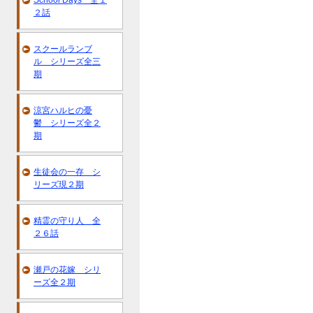
School Days 全１
２話
スクールランブ
ル シリーズ全三
期
涼宮ハルヒの憂
鬱 シリーズ全２
期
生徒会の一存 シ
リーズ現２期
精霊の守り人 全
２６話
瀬戸の花嫁 シリ
ーズ全２期