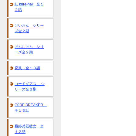
紅 kure-nai 全１
２話
けいおん シリー
ズ全２期
げんしけん シリ
ーズ全２期
恋風 全１３話
コードギアス シ
リーズ全２期
C0DE:BREAKER
全１３話
最終兵器彼女 全
１２話