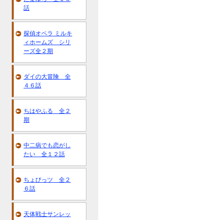
話
探偵オペラ ミルキ
ィホームズ シリ
ーズ全２期
ダイの大冒険 全
４６話
ちはやふる 全２
期
中二病でも恋がし
たい 全１２話
ちょびっツ 全２
６話
天体戦士サンレッ