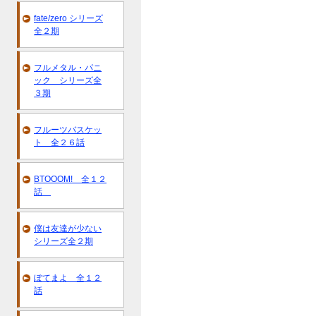
fate/zero シリーズ
全２期
フルメタル・パニ
ック シリーズ全
３期
フルーツバスケッ
ト 全２６話
BTOOOM! 全１２
話
僕は友達が少ない
シリーズ全２期
ぽてまよ 全１２
話