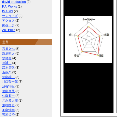
david production
(2)
P.A. Works
(2)
IMAGIN
(2)
サンライズ
(2)
アクタス
(2)
動画工房
(2)
AIC Build
(2)
監督
石原立也
(5)
新房昭之
(5)
水島努
(4)
岸誠二
(4)
武本康弘
(3)
斎藤久
(3)
佐藤雄三
(3)
川口敬一郎
(3)
浅香守生
(3)
佐藤卓哉
(3)
佐藤順一
(2)
元永慶太郎
(2)
池端隆史
(2)
加藤敏幸
(2)
菅沼栄治
(2)