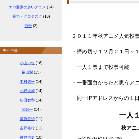
エロ要素の多いアニメ
(14)
暴力・グロテスク
(10)
百合
(2)
２０１１年秋アニメ人気投票
男性声優
・締め切り１２月２１日～
小山力也
(16)
・一人１票まで投票可能
福山潤
(15)
中村悠一
(14)
・一番面白かったと思うア
小野大輔
(14)
・同一IPアドレスからの１
杉田智和
(14)
関智一
(14)
一人
藤原啓治
(11)
秋アニ
吉野裕行
(11)
神谷浩史
(10)