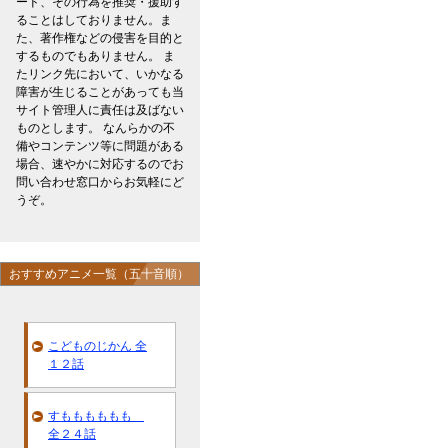
ード、その行為を推奨・援助す
ることはしておりません。ま
た、著作権などの侵害を目的と
するものでもありません。 ま
たリンク先において、いかなる
障害が生じることがあっても当
サイト管理人に責任は及ばない
ものとします。 なんらかの不
備やコンテンツ等に問題がある
場合、速やかに対応するのでお
問い合わせ窓口からお気軽にど
うぞ。
おすすめアニメ一覧（五十音順）
こどものじかん 全
１２話
すもももももも
全２４話