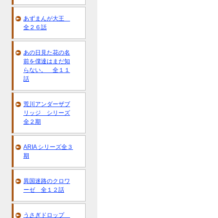
あずまんが大王
全２６話
あの日見た花の名
前を僕達はまだ知
らない。 全１１
話
荒川アンダーザブ
リッジ シリーズ
全２期
ARIA シリーズ全３
期
異国迷路のクロワ
ーゼ 全１２話
うさぎドロップ