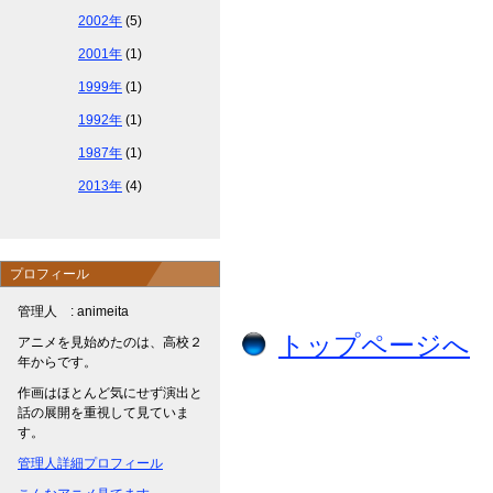
2002年
(5)
2001年
(1)
1999年
(1)
1992年
(1)
1987年
(1)
2013年
(4)
プロフィール
管理人 : animeita
トップページへ
アニメを見始めたのは、高校２
年からです。
作画はほとんど気にせず演出と
話の展開を重視して見ていま
す。
管理人詳細プロフィール