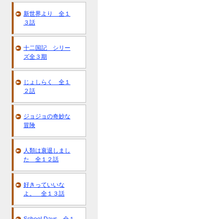
新世界より 全１
３話
十二国記 シリー
ズ全３期
じょしらく 全１
２話
ジョジョの奇妙な
冒険
人類は衰退しまし
た 全１２話
好きっていいな
よ。 全１３話