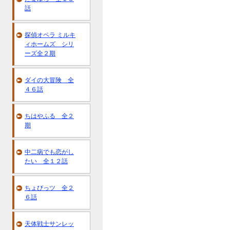
話
探偵オペラ ミルキ
ィホームズ シリ
ーズ全２期
ダイの大冒険 全
４６話
ちはやふる 全２
期
中二病でも恋がし
たい 全１２話
ちょびっツ 全２
６話
天体戦士サンレッ