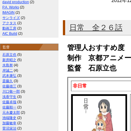
2012年1
david production
(2)
P.A. Works
(2)
IMAGIN
(2)
サンライズ
(2)
アクタス
(2)
日常 全２６話
動画工房
(2)
AIC Build
(2)
管理人おすすめ度
監督
石原立也
(5)
制作 京都アニメ
新房昭之
(5)
水島努
(4)
監督 石原立也
岸誠二
(4)
武本康弘
(3)
斎藤久
(3)
非日常
佐藤雄三
(3)
川口敬一郎
(3)
浅香守生
(3)
佐藤卓哉
(3)
佐藤順一
(2)
元永慶太郎
(2)
池端隆史
(2)
加藤敏幸
(2)
菅沼栄治
(2)