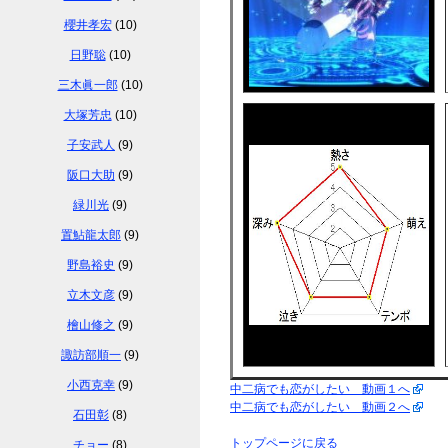
櫻井孝宏
(10)
日野聡
(10)
三木眞一郎
(10)
大塚芳忠
(10)
子安武人
(9)
阪口大助
(9)
緑川光
(9)
置鮎龍太郎
(9)
野島裕史
(9)
立木文彦
(9)
檜山修之
(9)
諏訪部順一
(9)
小西克幸
(9)
中二病でも恋がしたい 動画１へ
中二病でも恋がしたい 動画２へ
石田彰
(8)
トップページに戻る
チョー
(8)