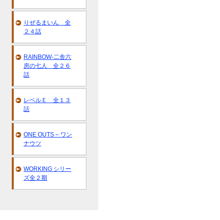
りぜるまいん 全
２４話
RAINBOW-二舎六
房の七人 全２６
話
レベルＥ 全１３
話
ONE OUTS – ワン
ナウツ
WORKING シリー
ズ全２期