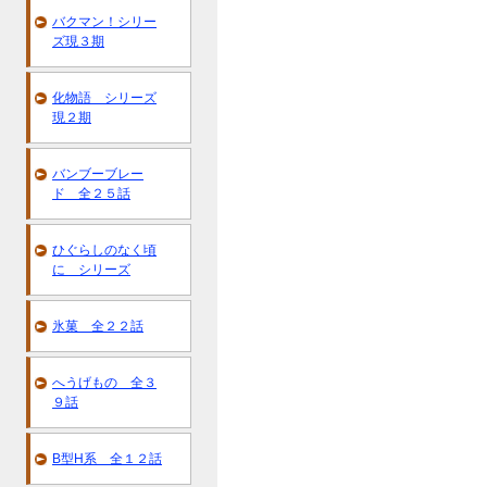
バクマン！シリー
ズ現３期
化物語 シリーズ
現２期
バンブーブレー
ド 全２５話
ひぐらしのなく頃
に シリーズ
氷菓 全２２話
へうげもの 全３
９話
B型H系 全１２話