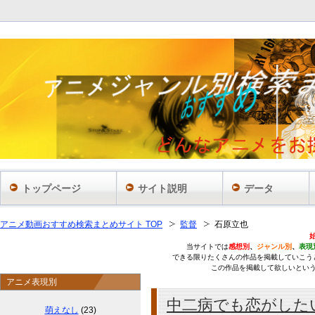
あ
トップページ
サイト説明
データ
アニメ動画おすすめ検索まとめサイト TOP
監督
石原立也
当サイトでは
感想別
、
ジャンル別
、
表現
できる限りたくさんの作品を掲載していこう
この作品を掲載して欲しいとい
アニメ表現別
中二病でも恋がした
萌えなし
(23)