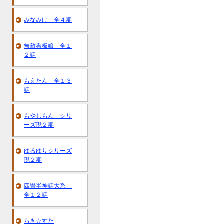
みなみけ 全４期
無敵看板娘 全１
２話
もえたん 全１３
話
もやしもん シリ
ーズ現２期
ゆるゆりシリーズ
現２期
四畳半神話大系
全１２話
らき☆すた