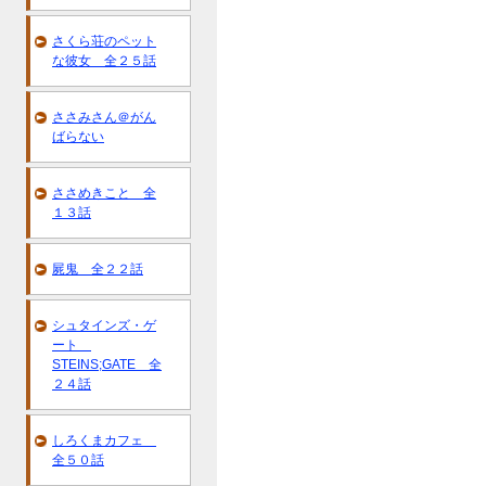
さくら荘のペット
な彼女 全２５話
ささみさん＠がん
ばらない
ささめきこと 全
１３話
屍鬼 全２２話
シュタインズ・ゲ
ート
STEINS;GATE 全
２４話
しろくまカフェ
全５０話