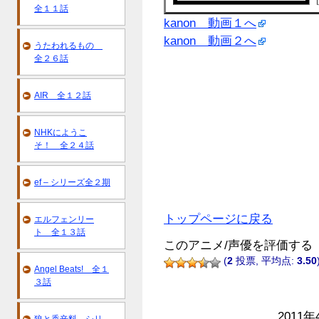
全１１話
kanon 動画１へ
kanon 動画２へ
うたわれるもの
全２６話
AIR 全１２話
NHKにようこ
そ！ 全２４話
ef – シリーズ全２期
トップページに戻る
エルフェンリー
ト 全１３話
このアニメ/声優を評価する
(
2
投票, 平均点:
3.50
Angel Beats! 全１
３話
2011年