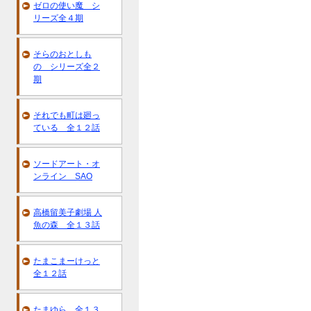
ゼロの使い魔 シ
リーズ全４期
そらのおとしも
の シリーズ全２
期
それでも町は廻っ
ている 全１２話
ソードアート・オ
ンライン SAO
高橋留美子劇場 人
魚の森 全１３話
たまこまーけっと
全１２話
たまゆら 全１３