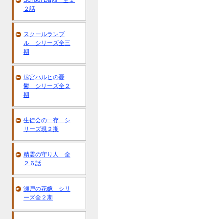
School Days 全１
２話
スクールランブ
ル シリーズ全三
期
涼宮ハルヒの憂
鬱 シリーズ全２
期
生徒会の一存 シ
リーズ現２期
精霊の守り人 全
２６話
瀬戸の花嫁 シリ
ーズ全２期