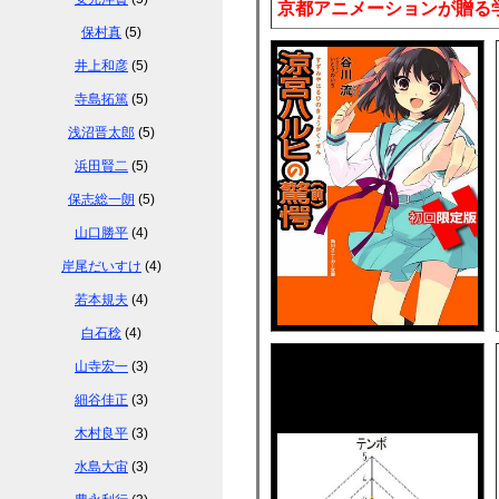
京都アニメーションが贈る
保村真
(5)
井上和彦
(5)
寺島拓篤
(5)
浅沼晋太郎
(5)
浜田賢二
(5)
保志総一朗
(5)
山口勝平
(4)
岸尾だいすけ
(4)
若本規夫
(4)
白石稔
(4)
山寺宏一
(3)
細谷佳正
(3)
木村良平
(3)
水島大宙
(3)