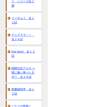
ド シリーズ全２
期
てーきゅう 全１
２話
デュラララ！！
全２６話
true tears 全１３
話
闘牌伝説アカギ 〜
闇に舞い降りた天
才〜 全２６話
図書館戦争 全１
２話
となりの怪物く