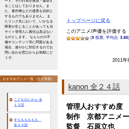
ード、その行為を推奨・援助す
ることはしておりません。ま
た、著作権などの侵害を目的と
するものでもありません。 ま
トップページに戻る
たリンク先において、いかなる
障害が生じることがあっても当
このアニメ/声優を評価する
サイト管理人に責任は及ばない
ものとします。 なんらかの不
(
5
投票, 平均点:
3.80
備やコンテンツ等に問題がある
場合、速やかに対応するのでお
問い合わせ窓口からお気軽にど
うぞ。
2011年
おすすめアニメ一覧（五十音順）
kanon 全２４話
こどものじかん 全
１２話
管理人おすすめ度
制作 京都アニメ
すもももももも
全２４話
監督 石原立也