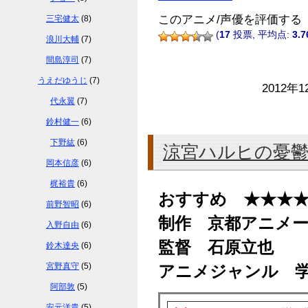
このアニメ/声優を評価する
三宅健太
(8)
(
17
投票, 平均点:
3.7
浪川大輔
(7)
間島淳司
(7)
うえだゆうじ
(7)
2012年1
代永翼
(7)
鈴村健一
(6)
下野紘
(6)
涼宮ハルヒの憂
岡本信彦
(6)
梶裕貴
(6)
おすすめ ★★★
前野智昭
(6)
制作 京都アニメ
入野自由
(6)
監督 石原立也
鈴木達央
(6)
宮野真守
(5)
アニメジャンル 学
阿部敦
(5)
安元洋貴
(5)