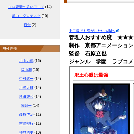
エロ要素の多いアニメ
(14)
暴力・グロテスク
(10)
百合
(2)
中二病でも恋がしたい wikiへ
管理人おすすめ度 ★★★
制作 京都アニメーション
男性声優
監督 石原立也
小山力也
(16)
ジャンル 学園 ラブコメ
福山潤
(15)
邪王心眼は最強
中村悠一
(14)
小野大輔
(14)
杉田智和
(14)
関智一
(14)
藤原啓治
(11)
吉野裕行
(11)
神谷浩史
(10)