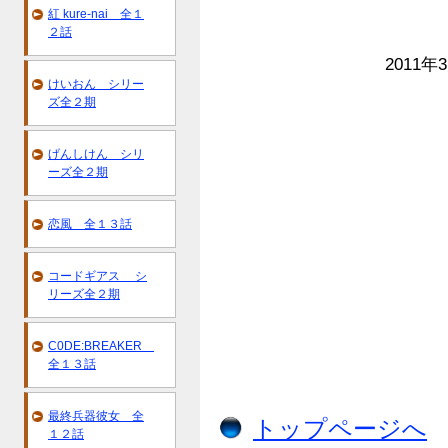
紅 kure-nai 全１
２話
2011年
けいおん シリー
ズ全２期
げんしけん シリ
ーズ全２期
恋風 全１３話
コードギアス シ
リーズ全２期
C0DE:BREAKER
全１３話
最終兵器彼女 全
トップページへ
１２話