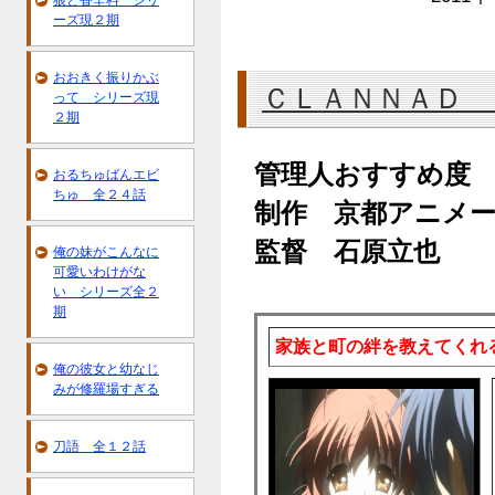
狼と香辛料 シリ
ーズ現２期
おおきく振りかぶ
ＣＬＡＮＮＡＤ 
って シリーズ現
２期
管理人おすすめ度
おるちゅばんエビ
ちゅ 全２４話
制作 京都アニメ
監督 石原立也
俺の妹がこんなに
可愛いわけがな
い シリーズ全２
期
家族と町の絆を教えてくれ
俺の彼女と幼なじ
みが修羅場すぎる
刀語 全１２話