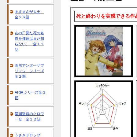
あずまんが大王
死と終わりを実感できる作
全２６話
あの日見た花の名
前を僕達はまだ知
らない。 全１１
話
荒川アンダーザブ
リッジ シリーズ
全２期
ARIA シリーズ全３
期
異国迷路のクロワ
ーゼ 全１２話
うさぎドロップ