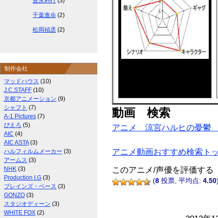
豊永利行
(3)
千葉進歩
(2)
松岡禎丞
(2)
制作会社
マッドハウス
(10)
J.C.STAFF
(10)
京都アニメーション
(9)
シャフト
(7)
動画 検索
A-1 Pictures
(7)
ぴえろ
(5)
アニメ 涼宮ハルヒの憂鬱
AIC
(4)
AIC ASTA
(3)
アニメ動画おすすめ検索ト
ハルフィルムメーカー
(3)
アームス
(3)
NHK
(3)
このアニメ/声優を評価する
Production I.G
(3)
(
8
投票, 平均点:
4.50
ブレインズ・ベース
(3)
GONZO
(3)
スタジオディーン
(3)
WHITE FOX
(2)