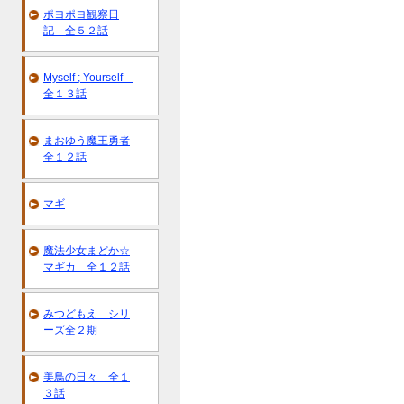
ポヨポヨ観察日
記 全５２話
Myself ; Yourself
全１３話
まおゆう魔王勇者
全１２話
マギ
魔法少女まどか☆
マギカ 全１２話
みつどもえ シリ
ーズ全２期
美鳥の日々 全１
３話