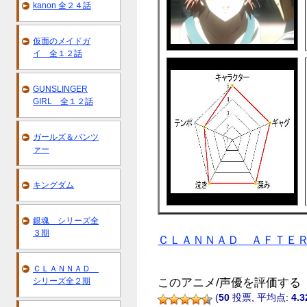
kanon 全２４話
仮面のメイドガ
イ 全１２話
GUNSLINGER
GIRL 全１２話
ガールズ＆パンツ
ァー
キングダム
銀魂 シリーズ全
３期
ＣＬＡＮＮＡＤ ＡＦＴＥＲ
ＣＬＡＮＮＡＤ
シリーズ全２期
このアニメ/声優を評価する
(
50
投票, 平均点:
4.3