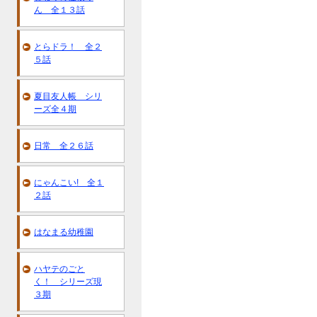
ん 全１３話
とらドラ！ 全２
５話
夏目友人帳 シリ
ーズ全４期
日常 全２６話
にゃんこい! 全１
２話
はなまる幼稚園
ハヤテのごと
く！ シリーズ現
３期