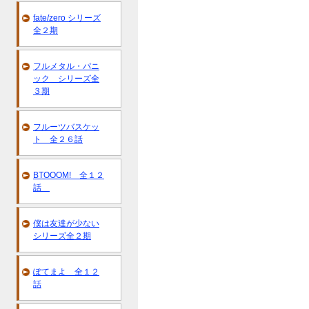
fate/zero シリーズ
全２期
フルメタル・パニ
ック シリーズ全
３期
フルーツバスケッ
ト 全２６話
BTOOOM! 全１２
話
僕は友達が少ない
シリーズ全２期
ぽてまよ 全１２
話