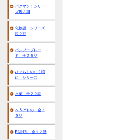
バクマン！シリー
ズ現３期
化物語 シリーズ
現２期
バンブーブレー
ド 全２５話
ひぐらしのなく頃
に シリーズ
氷菓 全２２話
へうげもの 全３
９話
B型H系 全１２話