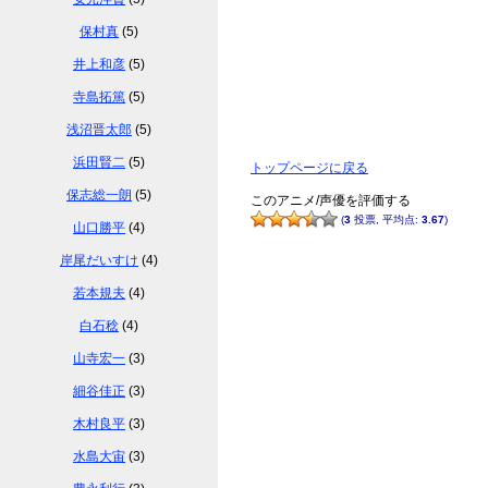
保村真
(5)
井上和彦
(5)
寺島拓篤
(5)
浅沼晋太郎
(5)
浜田賢二
(5)
トップページに戻る
保志総一朗
(5)
このアニメ/声優を評価する
(
3
投票, 平均点:
3.67
)
山口勝平
(4)
岸尾だいすけ
(4)
若本規夫
(4)
白石稔
(4)
山寺宏一
(3)
細谷佳正
(3)
木村良平
(3)
水島大宙
(3)