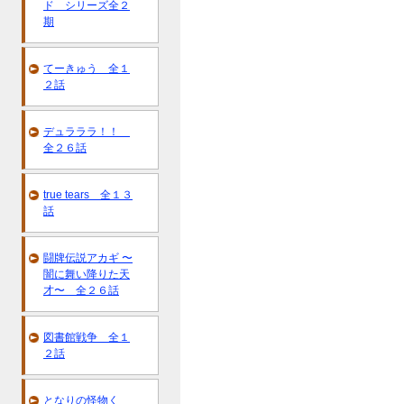
ド シリーズ全２
期
てーきゅう 全１
２話
デュラララ！！
全２６話
true tears 全１３
話
闘牌伝説アカギ 〜
闇に舞い降りた天
才〜 全２６話
図書館戦争 全１
２話
となりの怪物く