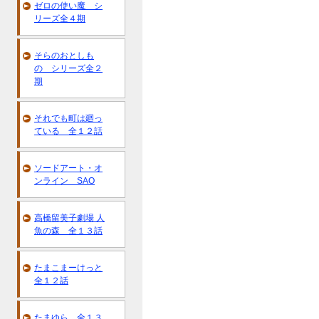
ゼロの使い魔 シ
リーズ全４期
そらのおとしも
の シリーズ全２
期
それでも町は廻っ
ている 全１２話
ソードアート・オ
ンライン SAO
高橋留美子劇場 人
魚の森 全１３話
たまこまーけっと
全１２話
たまゆら 全１３