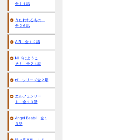
全１１話
うたわれるもの
全２６話
AIR 全１２話
NHKにようこ
そ！ 全２４話
ef – シリーズ全２期
エルフェンリー
ト 全１３話
Angel Beats! 全１
３話