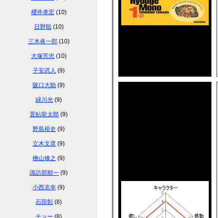
櫻井孝宏
(10)
日野聡
(10)
三木眞一郎
(10)
大塚芳忠
(10)
子安武人
(9)
阪口大助
(9)
緑川光
(9)
置鮎龍太郎
(9)
野島裕史
(9)
立木文彦
(9)
檜山修之
(9)
諏訪部順一
(9)
小西克幸
(9)
石田彰
(8)
チョー
(8)