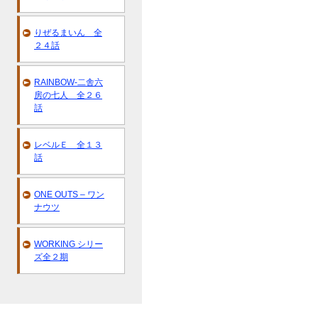
りぜるまいん 全
２４話
RAINBOW-二舎六
房の七人 全２６
話
レベルＥ 全１３
話
ONE OUTS – ワン
ナウツ
WORKING シリー
ズ全２期