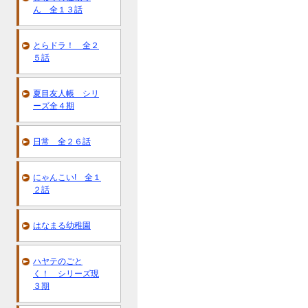
ん 全１３話
とらドラ！ 全２
５話
夏目友人帳 シリ
ーズ全４期
日常 全２６話
にゃんこい! 全１
２話
はなまる幼稚園
ハヤテのごと
く！ シリーズ現
３期