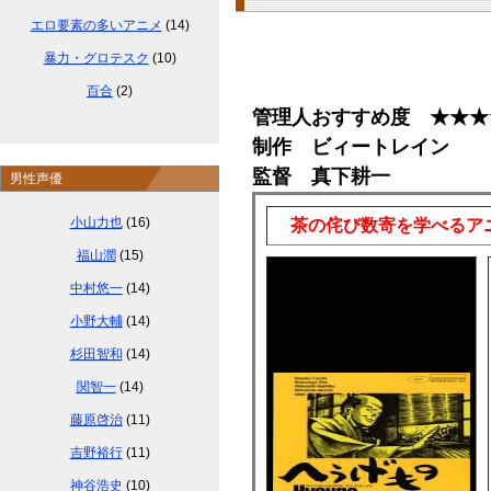
エロ要素の多いアニメ
(14)
暴力・グロテスク
(10)
百合
(2)
管理人おすすめ度 ★★★
制作 ビィートレイン
監督 真下耕一
男性声優
小山力也
(16)
茶の侘び数寄を学べるア
福山潤
(15)
中村悠一
(14)
小野大輔
(14)
杉田智和
(14)
関智一
(14)
藤原啓治
(11)
吉野裕行
(11)
神谷浩史
(10)