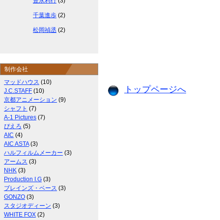
豊永利行
(3)
千葉進歩
(2)
松岡禎丞
(2)
制作会社
マッドハウス
(10)
トップページへ
J.C.STAFF
(10)
京都アニメーション
(9)
シャフト
(7)
A-1 Pictures
(7)
ぴえろ
(5)
AIC
(4)
AIC ASTA
(3)
ハルフィルムメーカー
(3)
アームス
(3)
NHK
(3)
Production I.G
(3)
ブレインズ・ベース
(3)
GONZO
(3)
スタジオディーン
(3)
WHITE FOX
(2)