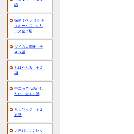
話
探偵オペラ ミルキ
ィホームズ シリ
ーズ全２期
ダイの大冒険 全
４６話
ちはやふる 全２
期
中二病でも恋がし
たい 全１２話
ちょびっツ 全２
６話
天体戦士サンレッ