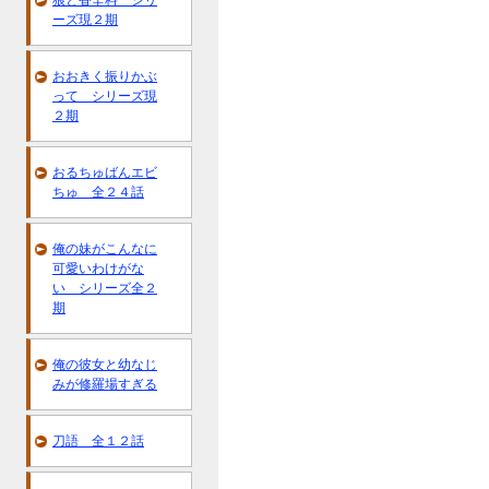
狼と香辛料 シリ
ーズ現２期
おおきく振りかぶ
って シリーズ現
２期
おるちゅばんエビ
ちゅ 全２４話
俺の妹がこんなに
可愛いわけがな
い シリーズ全２
期
俺の彼女と幼なじ
みが修羅場すぎる
刀語 全１２話