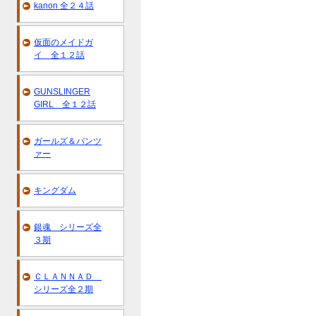
kanon 全２４話
仮面のメイドガ
イ 全１２話
GUNSLINGER
GIRL 全１２話
ガールズ＆パンツ
ァー
キングダム
銀魂 シリーズ全
３期
ＣＬＡＮＮＡＤ
シリーズ全２期