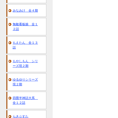
みなみけ 全４期
無敵看板娘 全１
２話
もえたん 全１３
話
もやしもん シリ
ーズ現２期
ゆるゆりシリーズ
現２期
四畳半神話大系
全１２話
らき☆すた