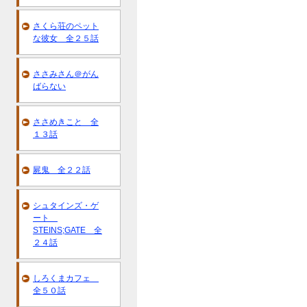
さくら荘のペット
な彼女 全２５話
ささみさん＠がん
ばらない
ささめきこと 全
１３話
屍鬼 全２２話
シュタインズ・ゲ
ート
STEINS;GATE 全
２４話
しろくまカフェ
全５０話