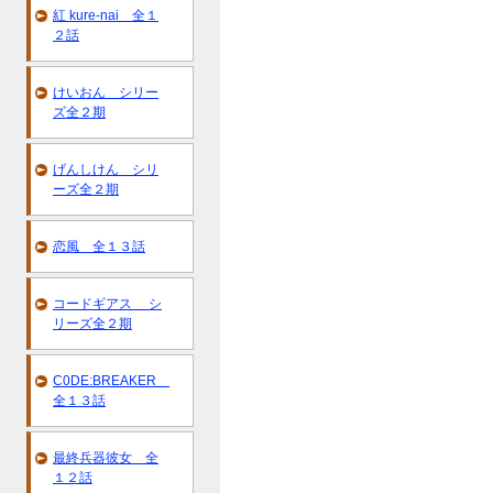
紅 kure-nai 全１
２話
けいおん シリー
ズ全２期
げんしけん シリ
ーズ全２期
恋風 全１３話
コードギアス シ
リーズ全２期
C0DE:BREAKER
全１３話
最終兵器彼女 全
１２話