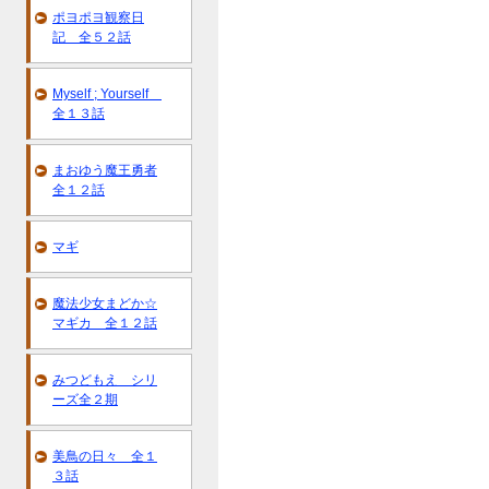
ポヨポヨ観察日
記 全５２話
Myself ; Yourself
全１３話
まおゆう魔王勇者
全１２話
マギ
魔法少女まどか☆
マギカ 全１２話
みつどもえ シリ
ーズ全２期
美鳥の日々 全１
３話