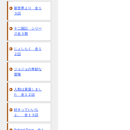
新世界より 全１
３話
十二国記 シリー
ズ全３期
じょしらく 全１
２話
ジョジョの奇妙な
冒険
人類は衰退しまし
た 全１２話
好きっていいな
よ。 全１３話