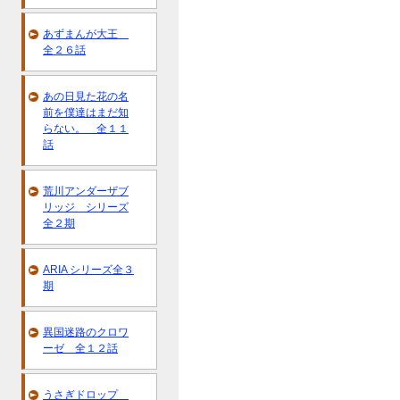
あずまんが大王
全２６話
あの日見た花の名
前を僕達はまだ知
らない。 全１１
話
荒川アンダーザブ
リッジ シリーズ
全２期
ARIA シリーズ全３
期
異国迷路のクロワ
ーゼ 全１２話
うさぎドロップ