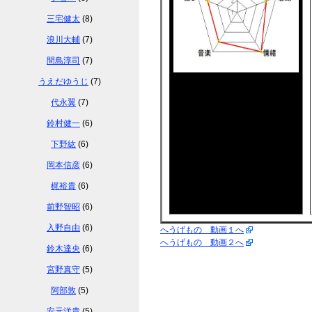
三宅健太
(8)
浪川大輔
(7)
間島淳司
(7)
うえだゆうじ
(7)
代永翼
(7)
鈴村健一
(6)
下野紘
(6)
岡本信彦
(6)
梶裕貴
(6)
前野智昭
(6)
入野自由
(6)
へうげもの 動画１へ
へうげもの 動画２へ
鈴木達央
(6)
宮野真守
(5)
阿部敦
(5)
安元洋貴
(5)