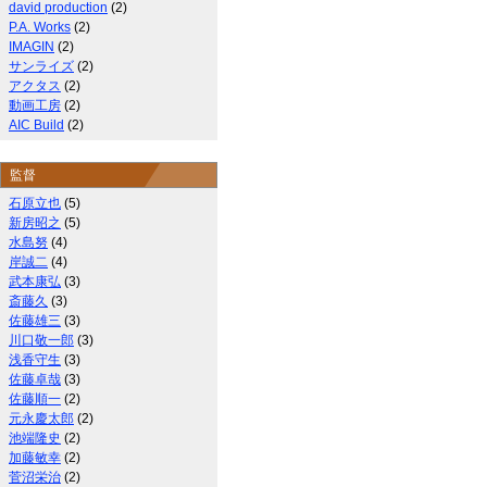
david production
(2)
P.A. Works
(2)
IMAGIN
(2)
サンライズ
(2)
アクタス
(2)
動画工房
(2)
AIC Build
(2)
監督
石原立也
(5)
新房昭之
(5)
水島努
(4)
岸誠二
(4)
武本康弘
(3)
斎藤久
(3)
佐藤雄三
(3)
川口敬一郎
(3)
浅香守生
(3)
佐藤卓哉
(3)
佐藤順一
(2)
元永慶太郎
(2)
池端隆史
(2)
加藤敏幸
(2)
菅沼栄治
(2)