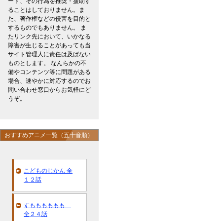
ード、その行為を推奨・援助す
ることはしておりません。ま
た、著作権などの侵害を目的と
するものでもありません。 ま
たリンク先において、いかなる
障害が生じることがあっても当
サイト管理人に責任は及ばない
ものとします。 なんらかの不
備やコンテンツ等に問題がある
場合、速やかに対応するのでお
問い合わせ窓口からお気軽にど
うぞ。
おすすめアニメ一覧（五十音順）
こどものじかん 全
１２話
すもももももも
全２４話