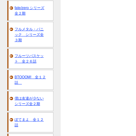
fate/zero シリーズ
全２期
フルメタル・パニ
ック シリーズ全
３期
フルーツバスケッ
ト 全２６話
BTOOOM! 全１２
話
僕は友達が少ない
シリーズ全２期
ぽてまよ 全１２
話