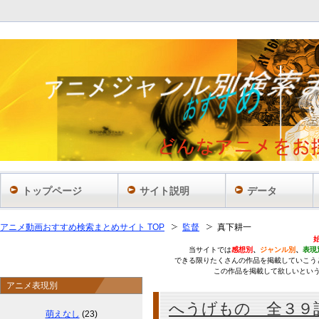
あ
トップページ
サイト説明
データ
アニメ動画おすすめ検索まとめサイト TOP
監督
真下耕一
当サイトでは
感想別
、
ジャンル別
、
表現
できる限りたくさんの作品を掲載していこう
この作品を掲載して欲しいとい
アニメ表現別
へうげもの 全３９
萌えなし
(23)