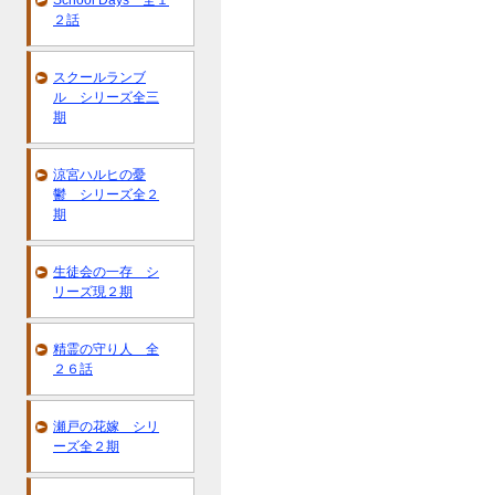
School Days 全１
２話
スクールランブ
ル シリーズ全三
期
涼宮ハルヒの憂
鬱 シリーズ全２
期
生徒会の一存 シ
リーズ現２期
精霊の守り人 全
２６話
瀬戸の花嫁 シリ
ーズ全２期