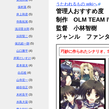
うたわれるもの wikiへ
保村真
(5)
管理人おすすめ度
井上和彦
(5)
制作 OLM TEAM 
寺島拓篤
(5)
監督 小林智樹
浅沼晋太郎
(5)
ジャンル ファン
浜田賢二
(5)
保志総一朗
(5)
山口勝平
(4)
巧妙に作られたシナリオ、
岸尾だいすけ
(4)
若本規夫
(4)
白石稔
(4)
山寺宏一
(3)
細谷佳正
(3)
木村良平
(3)
水島大宙
(3)