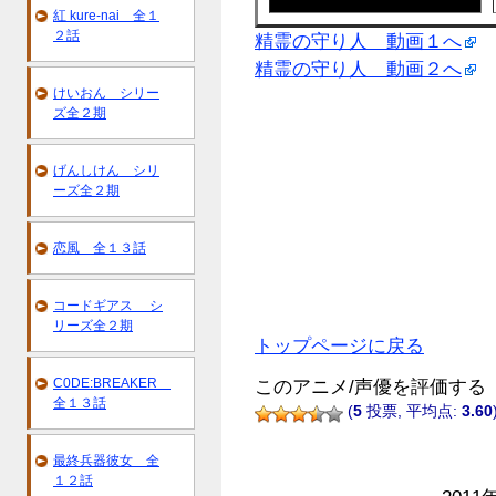
紅 kure-nai 全１
２話
精霊の守り人 動画１へ
精霊の守り人 動画２へ
けいおん シリー
ズ全２期
げんしけん シリ
ーズ全２期
恋風 全１３話
コードギアス シ
リーズ全２期
トップページに戻る
C0DE:BREAKER
このアニメ/声優を評価する
全１３話
(
5
投票, 平均点:
3.60
最終兵器彼女 全
１２話