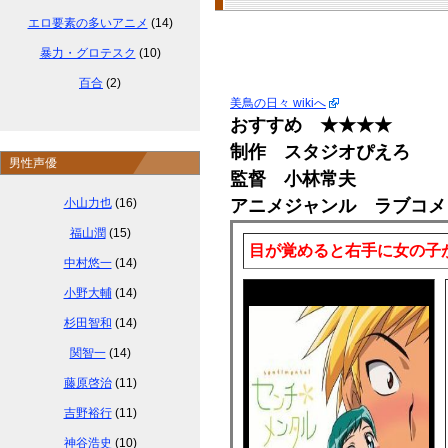
エロ要素の多いアニメ
(14)
暴力・グロテスク
(10)
百合
(2)
美鳥の日々 wikiへ
おすすめ ★★★★
制作 スタジオぴえろ
男性声優
監督 小林常夫
小山力也
(16)
アニメジャンル ラブコメ
福山潤
(15)
目が覚めると右手に女の子
中村悠一
(14)
小野大輔
(14)
杉田智和
(14)
関智一
(14)
藤原啓治
(11)
吉野裕行
(11)
神谷浩史
(10)