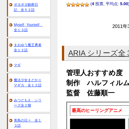
(
4
投票, 平均点:
5.00
ポヨポヨ観察日
記 全５２話
Myself ; Yourself
2011年
全１３話
まおゆう魔王勇者
全１２話
ARIA シリーズ全
マギ
管理人おすすめ度
魔法少女まどか☆
制作 ハルフィル
マギカ 全１２話
監督 佐藤順一
みつどもえ シリ
ーズ全２期
最高のヒーリングアニメ
美鳥の日々 全１
３話