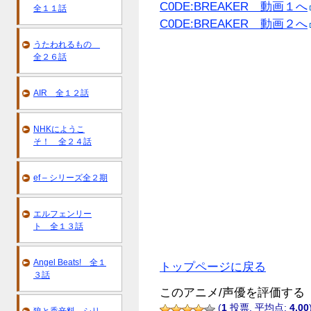
C0DE:BREAKER 動画１へ
全１１話
C0DE:BREAKER 動画２へ
うたわれるもの
全２６話
AIR 全１２話
NHKにようこ
そ！ 全２４話
ef – シリーズ全２期
エルフェンリー
ト 全１３話
Angel Beats! 全１
トップページに戻る
３話
このアニメ/声優を評価する
(
1
投票, 平均点:
4.00