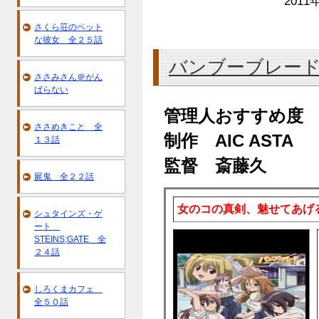
2011
さくら荘のペット
な彼女 全２５話
バンブーブレー
ささみさん＠がん
ばらない
管理人おすすめ度
ささめきこと 全
制作 AIC ASTA
１３話
監督 斎藤久
屍鬼 全２２話
女のコの真剣、魅せてあげ
シュタインズ・ゲ
ート
STEINS;GATE 全
２４話
しろくまカフェ
全５０話