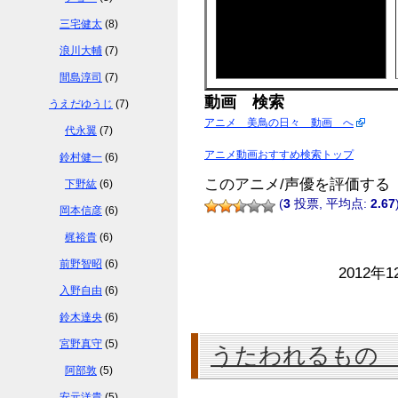
三宅健太
(8)
浪川大輔
(7)
間島淳司
(7)
動画 検索
うえだゆうじ
(7)
アニメ 美鳥の日々 動画 へ
代永翼
(7)
アニメ動画おすすめ検索トップ
鈴村健一
(6)
このアニメ/声優を評価する
下野紘
(6)
(
3
投票, 平均点:
2.67
岡本信彦
(6)
梶裕貴
(6)
前野智昭
(6)
2012年1
入野自由
(6)
鈴木達央
(6)
宮野真守
(5)
うたわれるもの
阿部敦
(5)
安元洋貴
(5)