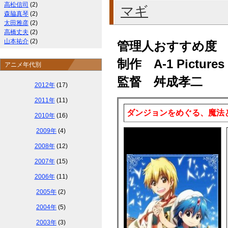
高松信司
(2)
マギ
森脇真琴
(2)
太田雅彦
(2)
高橋丈夫
(2)
山本祐介
(2)
管理人おすすめ度
制作 A-1 Pictures
アニメ年代別
監督 舛成孝二
2012年
(17)
2011年
(11)
ダンジョンをめぐる、魔法
2010年
(16)
2009年
(4)
2008年
(12)
2007年
(15)
2006年
(11)
2005年
(2)
2004年
(5)
2003年
(3)