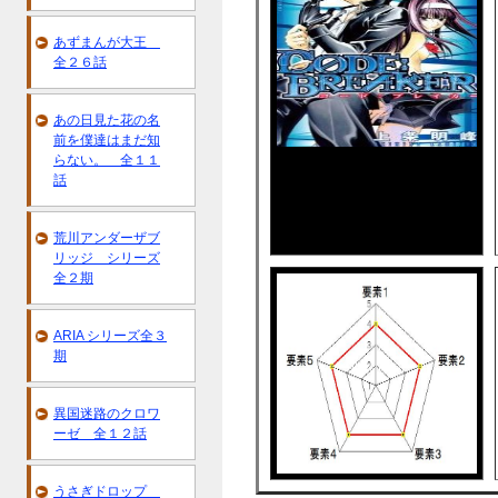
あずまんが大王
全２６話
あの日見た花の名
前を僕達はまだ知
らない。 全１１
話
荒川アンダーザブ
リッジ シリーズ
全２期
ARIA シリーズ全３
期
異国迷路のクロワ
ーゼ 全１２話
うさぎドロップ