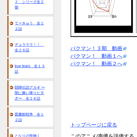
ド シリーズ全２
期
てーきゅう 全１
２話
デュラララ！！
バクマン！３期 動画
全２６話
バクマン！ 動画１へ
バクマン！ 動画２へ
true tears 全１３
話
闘牌伝説アカギ 〜
闇に舞い降りた天
才〜 全２６話
図書館戦争 全１
２話
トップページに戻る
このアニメ/声優を評価する
となりの怪物く