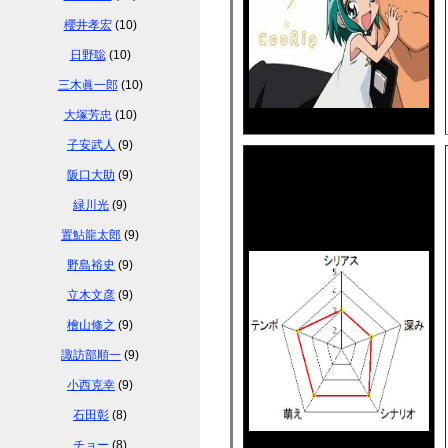
櫻井孝宏
(10)
日野聡
(10)
三木眞一郎
(10)
大塚芳忠
(10)
子安武人
(9)
阪口大助
(9)
緑川光
(9)
置鮎龍太郎
(9)
野島裕史
(9)
立木文彦
(9)
檜山修之
(9)
諏訪部順一
(9)
小西克幸
(9)
石田彰
(8)
チョー
(8)