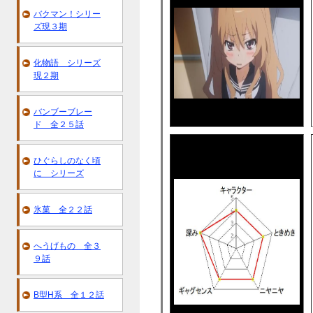
バクマン！シリー
ズ現３期
化物語 シリーズ
現２期
バンブーブレー
ド 全２５話
ひぐらしのなく頃
に シリーズ
氷菓 全２２話
へうげもの 全３
９話
B型H系 全１２話