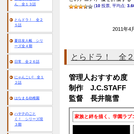
ん 全１３話
(
10
投票, 平均点:
3.6
とらドラ！ 全２
５話
2011年4
夏目友人帳 シリ
ーズ全４期
とらドラ！ 全
日常 全２６話
管理人おすすめ度
にゃんこい! 全１
２話
制作 J.C.STAFF
監督 長井龍雪
はなまる幼稚園
ハヤテのごと
家族と絆を描く、学園ラブ
く！ シリーズ現
３期