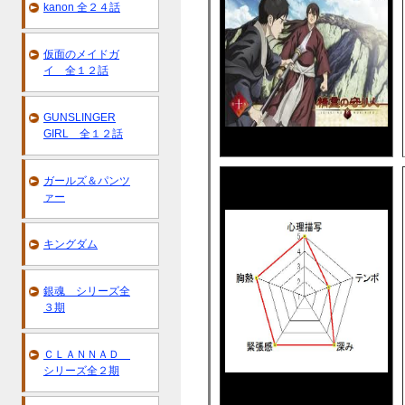
kanon 全２４話
仮面のメイドガ
イ 全１２話
GUNSLINGER
GIRL 全１２話
ガールズ＆パンツ
ァー
キングダム
銀魂 シリーズ全
３期
ＣＬＡＮＮＡＤ
シリーズ全２期