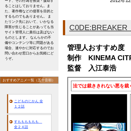
2012年1
ード、その行為を推奨・援助す
ることはしておりません。ま
た、著作権などの侵害を目的と
するものでもありません。 ま
たリンク先において、いかなる
C0DE:BREAK
障害が生じることがあっても当
サイト管理人に責任は及ばない
ものとします。 なんらかの不
備やコンテンツ等に問題がある
管理人おすすめ度
場合、速やかに対応するのでお
問い合わせ窓口からお気軽にど
制作 KINEMA CIT
うぞ。
監督 入江泰浩
おすすめアニメ一覧（五十音順）
法では裁ききれない悪を裁
こどものじかん 全
１２話
すもももももも
全２４話