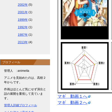
2002年
(5)
2001年
(1)
1999年
(1)
1992年
(1)
1987年
(1)
2013年
(4)
プロフィール
管理人 : animeita
アニメを見始めたのは、高校２
年からです。
作画はほとんど気にせず演出と
話の展開を重視して見ていま
マギ 動画１へ
す。
マギ 動画２へ
管理人詳細プロフィール