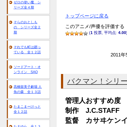
ゼロの使い魔 シ
リーズ全４期
トップページに戻る
そらのおとしも
このアニメ/声優を評価する
の シリーズ全２
期
(
1
投票, 平均点:
4.00
それでも町は廻っ
ている 全１２話
2011年
ソードアート・オ
ンライン SAO
バクマン！シリ
高橋留美子劇場 人
魚の森 全１３話
管理人おすすめ度
たまこまーけっと
制作 J.C.STAFF
全１２話
監督 カサヰケン
たまゆら 全１３