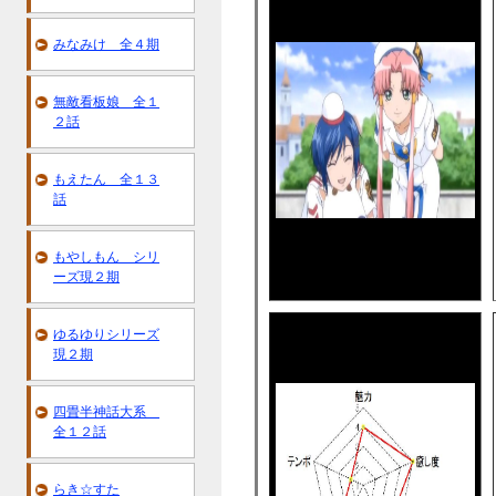
みなみけ 全４期
無敵看板娘 全１
２話
もえたん 全１３
話
もやしもん シリ
ーズ現２期
ゆるゆりシリーズ
現２期
四畳半神話大系
全１２話
らき☆すた