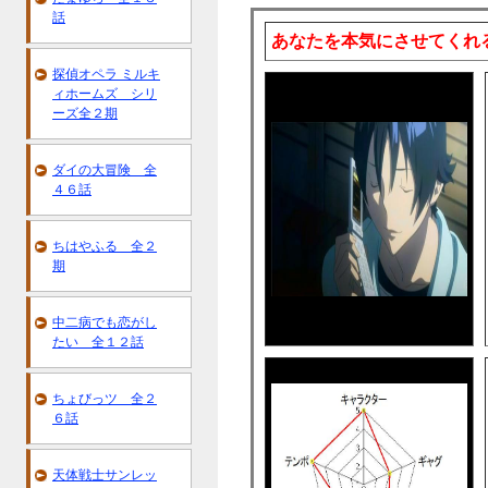
話
あなたを本気にさせてくれ
探偵オペラ ミルキ
ィホームズ シリ
ーズ全２期
ダイの大冒険 全
４６話
ちはやふる 全２
期
中二病でも恋がし
たい 全１２話
ちょびっツ 全２
６話
天体戦士サンレッ