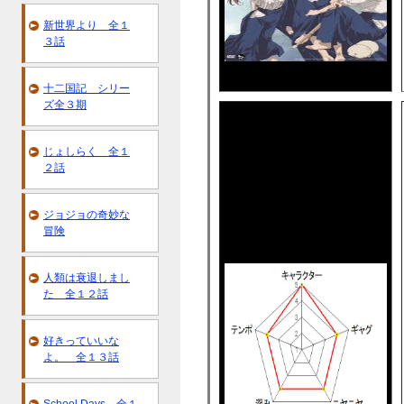
新世界より 全１
３話
十二国記 シリー
ズ全３期
じょしらく 全１
２話
ジョジョの奇妙な
冒険
人類は衰退しまし
た 全１２話
好きっていいな
よ。 全１３話