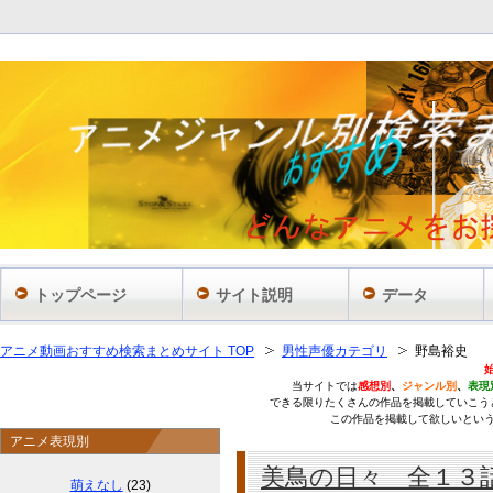
あ
トップページ
サイト説明
データ
アニメ動画おすすめ検索まとめサイト TOP
男性声優カテゴリ
野島裕史
当サイトでは
感想別
、
ジャンル別
、
表現
できる限りたくさんの作品を掲載していこう
この作品を掲載して欲しいとい
アニメ表現別
美鳥の日々 全１３
萌えなし
(23)