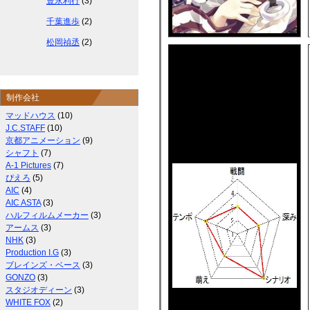
豊永利行
(3)
千葉進歩
(2)
松岡禎丞
(2)
制作会社
マッドハウス
(10)
J.C.STAFF
(10)
京都アニメーション
(9)
シャフト
(7)
A-1 Pictures
(7)
ぴえろ
(5)
AIC
(4)
AIC ASTA
(3)
ハルフィルムメーカー
(3)
アームス
(3)
NHK
(3)
Production I.G
(3)
ブレインズ・ベース
(3)
GONZO
(3)
スタジオディーン
(3)
WHITE FOX
(2)