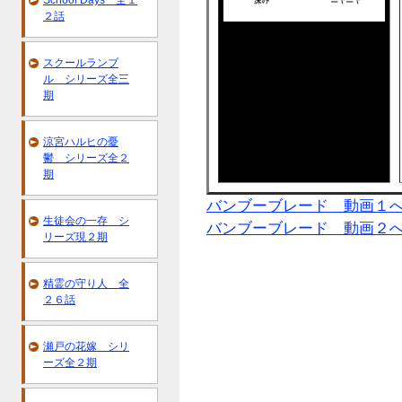
School Days 全１
２話
スクールランブ
ル シリーズ全三
期
涼宮ハルヒの憂
鬱 シリーズ全２
期
バンブーブレード 動画１
生徒会の一存 シ
バンブーブレード 動画２
リーズ現２期
精霊の守り人 全
２６話
瀬戸の花嫁 シリ
ーズ全２期