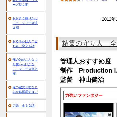
狼と香辛料 シリ
ーズ現２期
おおきく振りかぶ
2012年
って シリーズ現
２期
おるちゅばんエビ
精霊の守り人 全
ちゅ 全２４話
俺の妹がこんなに
管理人おすすめ度
可愛いわけがな
い シリーズ全２
制作 Production I
期
監督 神山健治
俺の彼女と幼なじ
みが修羅場すぎる
力強いファンタジー
刀語 全１２話