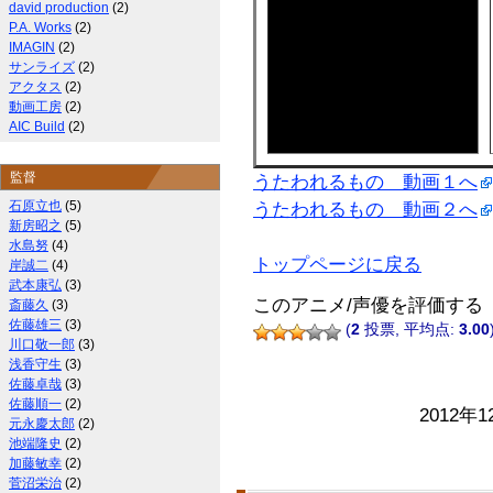
david production
(2)
P.A. Works
(2)
IMAGIN
(2)
サンライズ
(2)
アクタス
(2)
動画工房
(2)
AIC Build
(2)
監督
うたわれるもの 動画１へ
石原立也
(5)
うたわれるもの 動画２へ
新房昭之
(5)
水島努
(4)
トップページに戻る
岸誠二
(4)
武本康弘
(3)
このアニメ/声優を評価する
斎藤久
(3)
佐藤雄三
(3)
(
2
投票, 平均点:
3.00
川口敬一郎
(3)
浅香守生
(3)
佐藤卓哉
(3)
佐藤順一
(2)
2012年1
元永慶太郎
(2)
池端隆史
(2)
加藤敏幸
(2)
菅沼栄治
(2)