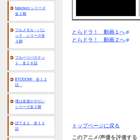
fate/zero シリーズ
全２期
フルメタル・パニ
とらドラ！ 動画１へ
ック シリーズ全
とらドラ！ 動画２へ
３期
フルーツバスケッ
ト 全２６話
BTOOOM! 全１２
話
僕は友達が少ない
シリーズ全２期
ぽてまよ 全１２
トップページに戻る
話
このアニメ/声優を評価する