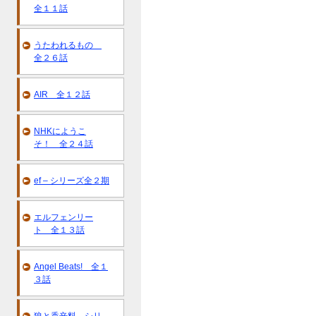
全１１話
うたわれるもの
全２６話
AIR 全１２話
NHKにようこ
そ！ 全２４話
ef – シリーズ全２期
エルフェンリー
ト 全１３話
Angel Beats! 全１
３話