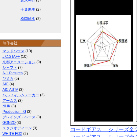
豊永利行
(3)
千葉進歩
(2)
松岡禎丞
(2)
制作会社
マッドハウス
(10)
J.C.STAFF
(10)
京都アニメーション
(9)
シャフト
(7)
A-1 Pictures
(7)
ぴえろ
(5)
AIC
(4)
AIC ASTA
(3)
ハルフィルムメーカー
(3)
アームス
(3)
NHK
(3)
Production I.G
(3)
ブレインズ・ベース
(3)
GONZO
(3)
スタジオディーン
(3)
コードギアス シリーズ全
WHITE FOX
(2)