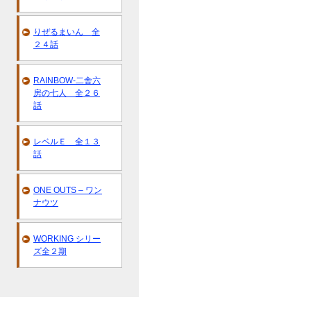
りぜるまいん 全
２４話
RAINBOW-二舎六
房の七人 全２６
話
レベルＥ 全１３
話
ONE OUTS – ワン
ナウツ
WORKING シリー
ズ全２期