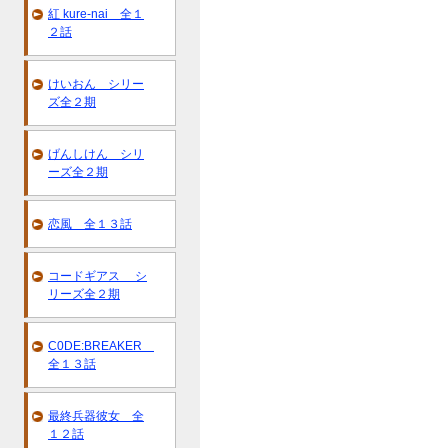
紅 kure-nai 全１
２話
けいおん シリー
ズ全２期
げんしけん シリ
ーズ全２期
恋風 全１３話
コードギアス シ
リーズ全２期
C0DE:BREAKER
全１３話
最終兵器彼女 全
１２話