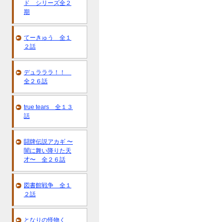
ド シリーズ全２
期
てーきゅう 全１
２話
デュラララ！！
全２６話
true tears 全１３
話
闘牌伝説アカギ 〜
闇に舞い降りた天
才〜 全２６話
図書館戦争 全１
２話
となりの怪物く