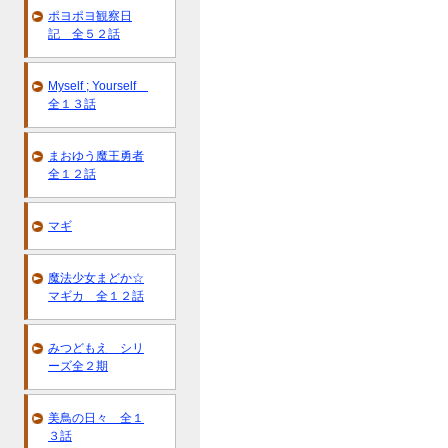
ポヨポヨ観察日
記 全５２話
Myself ; Yourself
全１３話
まおゆう魔王勇者
全１２話
マギ
魔法少女まどか☆
マギカ 全１２話
みつどもえ シリ
ーズ全２期
美鳥の日々 全１
３話