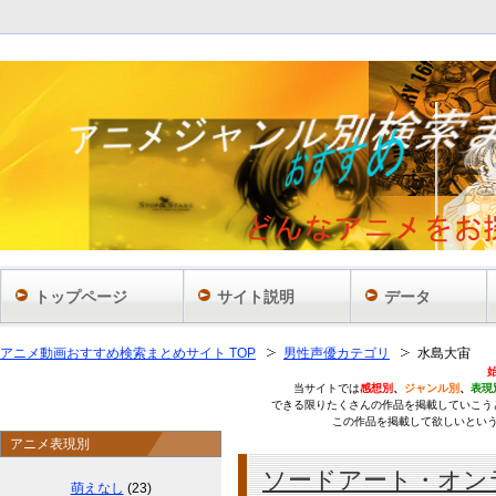
あ
トップページ
サイト説明
データ
アニメ動画おすすめ検索まとめサイト TOP
男性声優カテゴリ
水島大宙
当サイトでは
感想別
、
ジャンル別
、
表現
できる限りたくさんの作品を掲載していこう
この作品を掲載して欲しいとい
アニメ表現別
ソードアート・オン
萌えなし
(23)