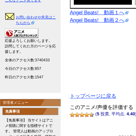
こんなアニメ見てます
Angel Beats! 動画１へ
お問い合わせや意見はこ
Angel Beats! 動画２へ
ちらから
応援よろしくお願いします。
訪問してくれた方のページを応
援します。
全体のアクセス数:3740433
今日のアクセス数:857
昨日のアクセス数:1547
トップページに戻る
管理者メニュー
このアニメ/声優を評価する
免責事項
(
5
投票, 平均点:
4.40
【免責事項】 当サイトはアニ
メ視聴に関する指標サイトで
す。 管理人は動画のアップロ