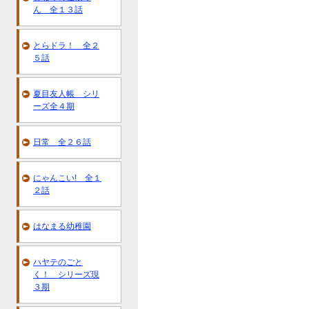
ん 全１３話
とらドラ！ 全２
５話
夏目友人帳 シリ
ーズ全４期
日常 全２６話
にゃんこい! 全１
２話
はなまる幼稚園
ハヤテのごと
く！ シリーズ現
３期