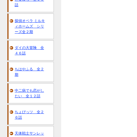
話
探偵オペラ ミルキ
ィホームズ シリ
ーズ全２期
ダイの大冒険 全
４６話
ちはやふる 全２
期
中二病でも恋がし
たい 全１２話
ちょびっツ 全２
６話
天体戦士サンレッ