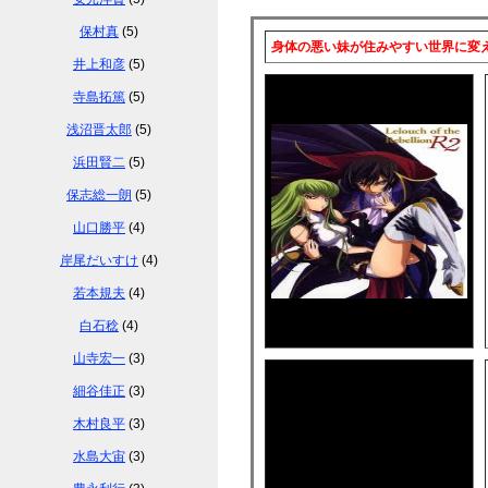
保村真
(5)
身体の悪い妹が住みやすい世界に変
井上和彦
(5)
寺島拓篤
(5)
浅沼晋太郎
(5)
浜田賢二
(5)
保志総一朗
(5)
山口勝平
(4)
岸尾だいすけ
(4)
若本規夫
(4)
白石稔
(4)
山寺宏一
(3)
細谷佳正
(3)
木村良平
(3)
水島大宙
(3)