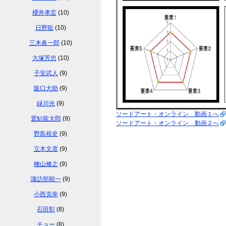
櫻井孝宏
(10)
日野聡
(10)
三木眞一郎
(10)
大塚芳忠
(10)
子安武人
(9)
阪口大助
(9)
緑川光
(9)
ソードアート・オンライン 動画１へ
置鮎龍太郎
(9)
ソードアート・オンライン 動画２へ
野島裕史
(9)
立木文彦
(9)
檜山修之
(9)
諏訪部順一
(9)
小西克幸
(9)
石田彰
(8)
チョー
(8)