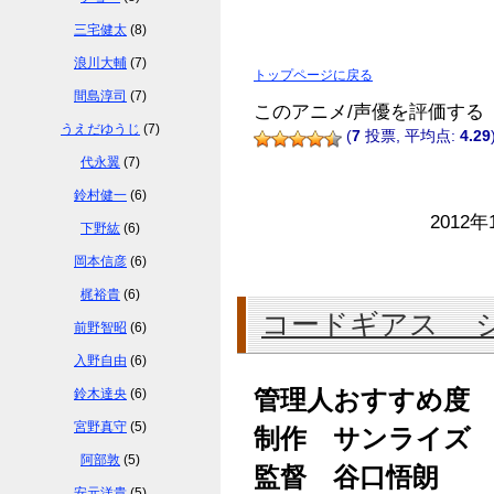
三宅健太
(8)
浪川大輔
(7)
トップページに戻る
間島淳司
(7)
このアニメ/声優を評価する
うえだゆうじ
(7)
(
7
投票, 平均点:
4.29
代永翼
(7)
鈴村健一
(6)
2012年
下野紘
(6)
岡本信彦
(6)
梶裕貴
(6)
コードギアス 
前野智昭
(6)
入野自由
(6)
鈴木達央
(6)
管理人おすすめ度
宮野真守
(5)
制作 サンライズ
阿部敦
(5)
監督 谷口悟朗
安元洋貴
(5)