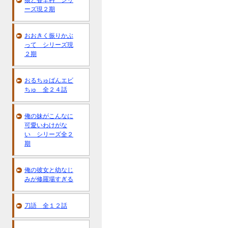
狼と香辛料 シリ
ーズ現２期
おおきく振りかぶ
って シリーズ現
２期
おるちゅばんエビ
ちゅ 全２４話
俺の妹がこんなに
可愛いわけがな
い シリーズ全２
期
俺の彼女と幼なじ
みが修羅場すぎる
刀語 全１２話