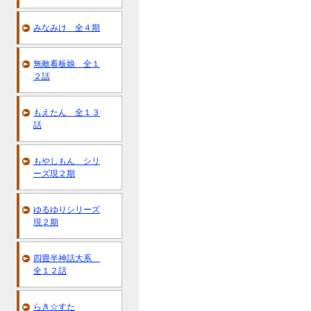
みなみけ 全４期
無敵看板娘 全１
２話
もえたん 全１３
話
もやしもん シリ
ーズ現２期
ゆるゆりシリーズ
現２期
四畳半神話大系
全１２話
らき☆すた