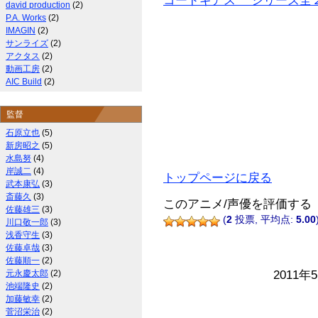
コードギアス シリーズ全
david production
(2)
P.A. Works
(2)
IMAGIN
(2)
サンライズ
(2)
アクタス
(2)
動画工房
(2)
AIC Build
(2)
監督
石原立也
(5)
新房昭之
(5)
水島努
(4)
岸誠二
(4)
トップページに戻る
武本康弘
(3)
斎藤久
(3)
このアニメ/声優を評価する
佐藤雄三
(3)
(
2
投票, 平均点:
5.00
川口敬一郎
(3)
浅香守生
(3)
佐藤卓哉
(3)
佐藤順一
(2)
元永慶太郎
(2)
2011年
池端隆史
(2)
加藤敏幸
(2)
菅沼栄治
(2)