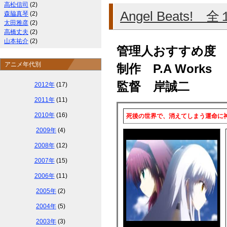
高松信司
(2)
Angel Beats! 
森脇真琴
(2)
太田雅彦
(2)
高橋丈夫
(2)
山本祐介
(2)
管理人おすすめ度
アニメ年代別
制作 P.A Works
監督 岸誠二
2012年
(17)
2011年
(11)
2010年
(16)
死後の世界で、消えてしまう運命に
2009年
(4)
2008年
(12)
2007年
(15)
2006年
(11)
2005年
(2)
2004年
(5)
2003年
(3)