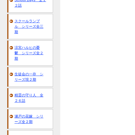
School Days 全１
２話
スクールランブ
ル シリーズ全三
期
涼宮ハルヒの憂
鬱 シリーズ全２
期
生徒会の一存 シ
リーズ現２期
精霊の守り人 全
２６話
瀬戸の花嫁 シリ
ーズ全２期