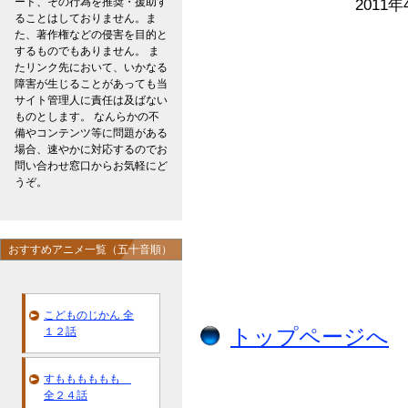
ード、その行為を推奨・援助す
2011年
ることはしておりません。ま
た、著作権などの侵害を目的と
するものでもありません。 ま
たリンク先において、いかなる
障害が生じることがあっても当
サイト管理人に責任は及ばない
ものとします。 なんらかの不
備やコンテンツ等に問題がある
場合、速やかに対応するのでお
問い合わせ窓口からお気軽にど
うぞ。
おすすめアニメ一覧（五十音順）
こどものじかん 全
１２話
トップページへ
すもももももも
全２４話