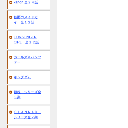
kanon 全２４話
仮面のメイドガ
イ 全１２話
GUNSLINGER
GIRL 全１２話
ガールズ＆パンツ
ァー
キングダム
銀魂 シリーズ全
３期
ＣＬＡＮＮＡＤ
シリーズ全２期