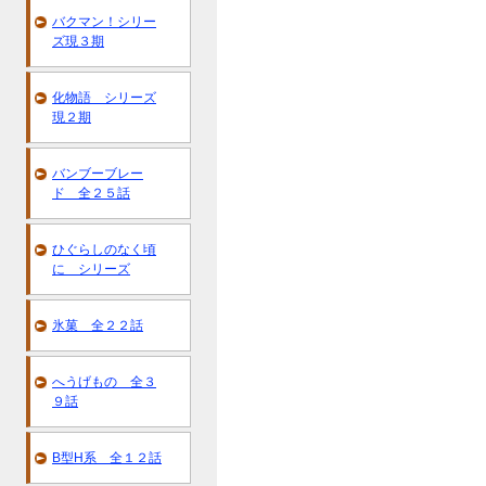
バクマン！シリー
ズ現３期
化物語 シリーズ
現２期
バンブーブレー
ド 全２５話
ひぐらしのなく頃
に シリーズ
氷菓 全２２話
へうげもの 全３
９話
B型H系 全１２話