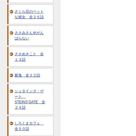
さくら荘のペット
な彼女 全２５話
ささみさん＠がん
ばらない
ささめきこと 全
１３話
屍鬼 全２２話
シュタインズ・ゲ
ート
STEINS;GATE 全
２４話
しろくまカフェ
全５０話