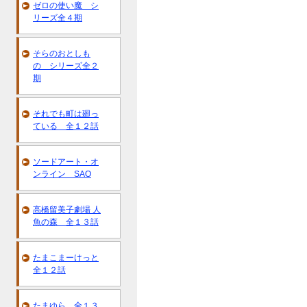
ゼロの使い魔 シ
リーズ全４期
そらのおとしも
の シリーズ全２
期
それでも町は廻っ
ている 全１２話
ソードアート・オ
ンライン SAO
高橋留美子劇場 人
魚の森 全１３話
たまこまーけっと
全１２話
たまゆら 全１３