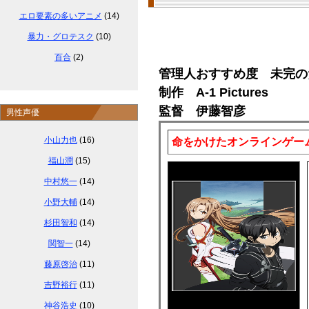
エロ要素の多いアニメ
(14)
暴力・グロテスク
(10)
百合
(2)
管理人おすすめ度 未完の
制作 A-1 Pictures
監督 伊藤智彦
男性声優
小山力也
(16)
命をかけたオンラインゲーム
福山潤
(15)
中村悠一
(14)
小野大輔
(14)
杉田智和
(14)
関智一
(14)
藤原啓治
(11)
吉野裕行
(11)
神谷浩史
(10)