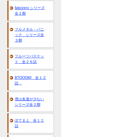
fate/zero シリーズ
全２期
フルメタル・パニ
ック シリーズ全
３期
フルーツバスケッ
ト 全２６話
BTOOOM! 全１２
話
僕は友達が少ない
シリーズ全２期
ぽてまよ 全１２
話