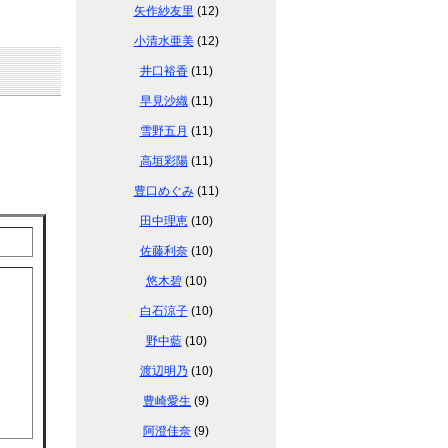
矢作紗友里
(12)
小清水亜美
(12)
井口裕香
(11)
早見沙織
(11)
雪野五月
(11)
高垣彩陽
(11)
豊口めぐみ
(11)
田中理恵
(10)
佐藤利奈
(10)
悠木碧
(10)
白石涼子
(10)
野中藍
(10)
渡辺明乃
(10)
豊崎愛生
(9)
阿澄佳奈
(9)