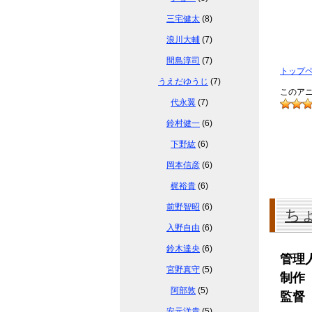
三宅健太
(8)
浪川大輔
(7)
間島淳司
(7)
トップ
うえだゆうじ
(7)
このアニ
代永翼
(7)
鈴村健一
(6)
下野紘
(6)
岡本信彦
(6)
梶裕貴
(6)
前野智昭
(6)
ち
入野自由
(6)
鈴木達央
(6)
管理
宮野真守
(5)
制作
阿部敦
(5)
監督
安元洋貴
(5)