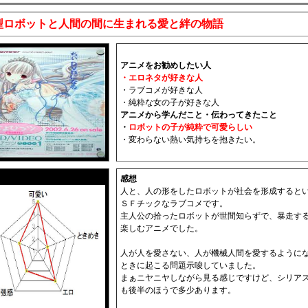
型ロボットと人間の間に生まれる愛と絆の物語
アニメをお勧めしたい人
・エロネタが好きな人
・ラブコメが好きな人
・純粋な女の子が好きな人
アニメから学んだこと・伝わってきたこと
・
ロボットの子が純粋で可愛らしい
・変わらない熱い気持ちを抱きたい。
感想
人と、人の形をしたロボットが社会を形成すると
ＳＦチックなラブコメです。
主人公の拾ったロボットが世間知らずで、暴走す
楽しむアニメでした。
人が人を愛さない、人が機械人間を愛するように
ときに起こる問題示唆していました。
まぁニヤニヤしながら見る感じですけど、シリア
も後半のほうで多少あります。