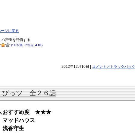
ページに戻る
メ/声優を評価する
(
10
投票, 平均点:
4.00
)
2012年12月10日 |
コメント／トラックバック(2
ょびっツ 全２６話
人おすすめ度 ★★★
 マッドハウス
 浅香守生