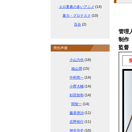
エロ要素の多いアニメ
(14)
暴力・グロテスク
(10)
百合
(2)
管理
制作
監督
男性声優
小山力也
(16)
笑
福山潤
(15)
中村悠一
(14)
小野大輔
(14)
杉田智和
(14)
関智一
(14)
藤原啓治
(11)
吉野裕行
(11)
神谷浩史
(10)