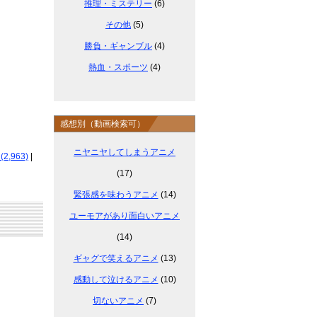
推理・ミステリー
(6)
その他
(5)
勝負・ギャンブル
(4)
熱血・スポーツ
(4)
感想別（動画検索可）
ニヤニヤしてしまうアニメ
,963)
|
(17)
緊張感を味わうアニメ
(14)
ユーモアがあり面白いアニメ
(14)
ギャグで笑えるアニメ
(13)
感動して泣けるアニメ
(10)
切ないアニメ
(7)