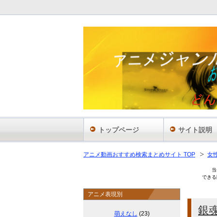
あ
トップページ
サイト説明
アニメ動画おすすめ検索まとめサイト TOP
女
当
できる
アニメ表現別
銀
萌えなし
(23)