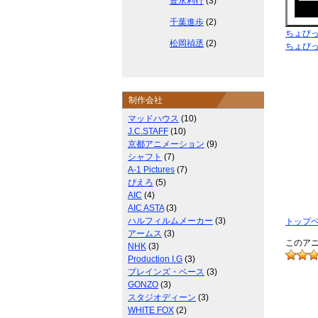
豊永利行
(3)
千葉進歩
(2)
ちょび
松岡禎丞
(2)
ちょび
制作会社
マッドハウス
(10)
J.C.STAFF
(10)
京都アニメーション
(9)
シャフト
(7)
A-1 Pictures
(7)
ぴえろ
(5)
AIC
(4)
AIC ASTA
(3)
ハルフィルムメーカー
(3)
トップ
アームス
(3)
このアニ
NHK
(3)
Production I.G
(3)
ブレインズ・ベース
(3)
GONZO
(3)
スタジオディーン
(3)
WHITE FOX
(2)