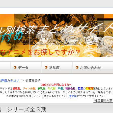
データ
意見箱
お問い合わせ
性声優カテゴリ
折笠富美子
始めてのご利用になる方へ
サイトでは
感想別
、
ジャンル別
、
表現別
、
年代別
、
声優
、
制作会社
、監督
の
７項目
区分けしていま
限りたくさんの作品を掲載していこうとおもいますが、当サイトでは紹介されていない場合もござ
この作品を掲載して欲しいという意見がありましたら、
意見箱
の方にてご意見ください。
魂 シリーズ全３期