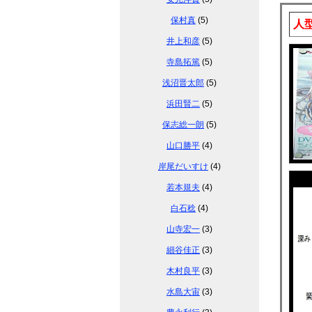
保村真
(5)
人
井上和彦
(5)
寺島拓篤
(5)
浅沼晋太郎
(5)
浜田賢二
(5)
保志総一朗
(5)
山口勝平
(4)
岸尾だいすけ
(4)
若本規夫
(4)
白石稔
(4)
山寺宏一
(3)
細谷佳正
(3)
木村良平
(3)
水島大宙
(3)