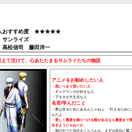
人おすすめ度 ★★★★★
 サンライズ
 高松信司 藤田洋一
えて泣けて、心あたたまるサムライたちの物語
アニメをお勧めしたい人
・思いっきり笑いたい人
・ギャグマンガが好きな人
・下ネタが大丈夫な人
名言/学んだこと
・夢は見るためにあるんじゃねぇ･･･叶えるために
んだよ
・美しく最後を飾りつける暇があるなら最後まで
生きようじゃねーか
・他のやつと自分をくらべんな。まずは自分に勝