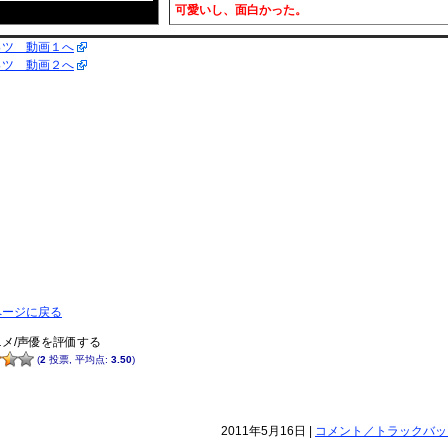
可愛いし、面白かった。
っツ 動画１へ
っツ 動画２へ
ページに戻る
メ/声優を評価する
(
2
投票, 平均点:
3.50
)
2011年5月16日 |
コメント／トラックバック(