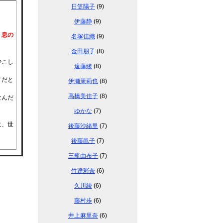
日笠陽子
(9)
伊藤静
(9)
、息の
名塚佳織
(9)
金田朋子
(8)
やこし
遠藤綾
(8)
メだと
伊瀬茉莉也
(8)
高橋美佳子
(8)
なんだ
ゆかな
(7)
に、世
後藤沙緒里
(7)
後藤邑子
(7)
三瓶由布子
(7)
竹達彩奈
(6)
久川綾
(6)
藤村歩
(6)
井上麻里奈
(6)