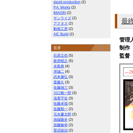
david production
(2)
P.A. Works
(2)
IMAGIN
(2)
サンライズ
(2)
最
アクタス
(2)
動画工房
(2)
AIC Build
(2)
管理
制作 
監督
監督
石原立也
(5)
新房昭之
(5)
水島努
(4)
岸誠二
(4)
…ご
武本康弘
(3)
斎藤久
(3)
佐藤雄三
(3)
川口敬一郎
(3)
浅香守生
(3)
佐藤卓哉
(3)
佐藤順一
(2)
元永慶太郎
(2)
池端隆史
(2)
加藤敏幸
(2)
菅沼栄治
(2)