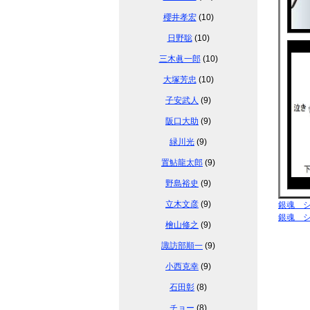
櫻井孝宏
(10)
日野聡
(10)
三木眞一郎
(10)
大塚芳忠
(10)
子安武人
(9)
阪口大助
(9)
緑川光
(9)
置鮎龍太郎
(9)
野島裕史
(9)
立木文彦
(9)
銀魂 
銀魂 
檜山修之
(9)
諏訪部順一
(9)
小西克幸
(9)
石田彰
(8)
チョー
(8)