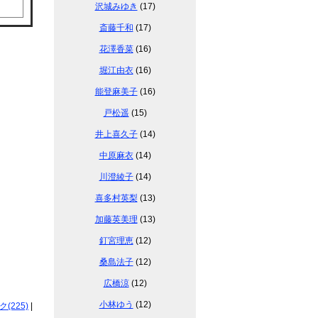
沢城みゆき
(17)
斎藤千和
(17)
花澤香菜
(16)
堀江由衣
(16)
能登麻美子
(16)
戸松遥
(15)
井上喜久子
(14)
中原麻衣
(14)
川澄綾子
(14)
喜多村英梨
(13)
加藤英美理
(13)
釘宮理恵
(12)
桑島法子
(12)
広橋涼
(12)
小林ゆう
(12)
225)
|