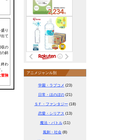
を盛り
が出て
回収の
想の斜
ま終わ
す。
アニメジャンル別
大冒険
学園・ラブコメ
(23)
日常・ほのぼの
(21)
ＳＦ・ファンタジー
(18)
恋愛・シリアス
(13)
魔法・バトル
(11)
風刺・社会
(8)