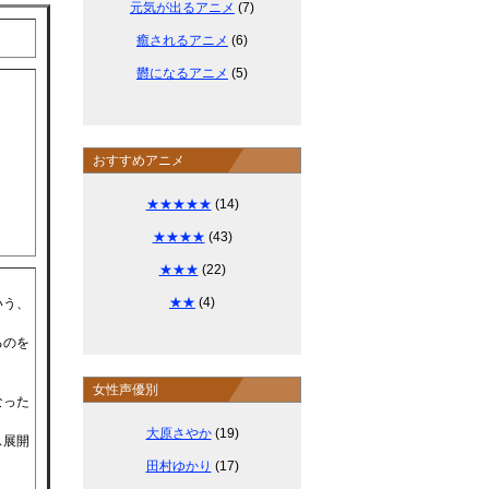
元気が出るアニメ
(7)
癒されるアニメ
(6)
欝になるアニメ
(5)
おすすめアニメ
★★★★★
(14)
★★★★
(43)
★★★
(22)
★★
(4)
いう、
るのを
女性声優別
なった
大原さやか
(19)
ス展開
田村ゆかり
(17)