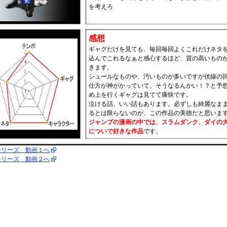
を考えろ
感想
ギャグだけを見ても、毎回毎回よくこれだけネタ
込んでこれるなぁと感心するほど、質の高いもの
きます。
シュールなものや、汚いものが多いですが伏線の
仕方が神がかっていて、そうなるんかい！？と予
め上を行くギャグは見てて痛快です。
泣ける話、いい話もあります。必ずしも綺麗なま
るとは限らないのが、この作品の美徳だと思いま
ジャンプの漫画の中では、スラムダンク、ダイの
についで好きな作品
です。
シリーズ 動画１へ
シリーズ 動画２へ